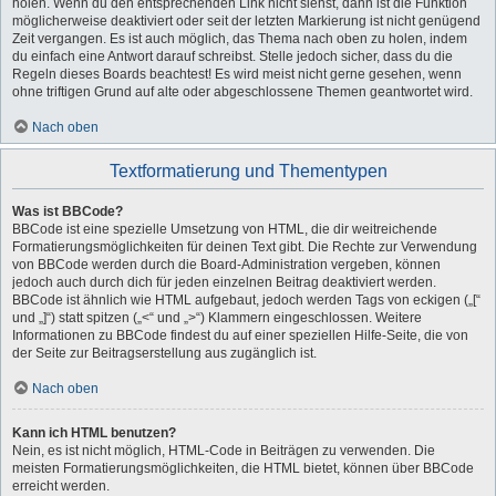
holen. Wenn du den entsprechenden Link nicht siehst, dann ist die Funktion
möglicherweise deaktiviert oder seit der letzten Markierung ist nicht genügend
Zeit vergangen. Es ist auch möglich, das Thema nach oben zu holen, indem
du einfach eine Antwort darauf schreibst. Stelle jedoch sicher, dass du die
Regeln dieses Boards beachtest! Es wird meist nicht gerne gesehen, wenn
ohne triftigen Grund auf alte oder abgeschlossene Themen geantwortet wird.
Nach oben
Textformatierung und Thementypen
Was ist BBCode?
BBCode ist eine spezielle Umsetzung von HTML, die dir weitreichende
Formatierungsmöglichkeiten für deinen Text gibt. Die Rechte zur Verwendung
von BBCode werden durch die Board-Administration vergeben, können
jedoch auch durch dich für jeden einzelnen Beitrag deaktiviert werden.
BBCode ist ähnlich wie HTML aufgebaut, jedoch werden Tags von eckigen („[“
und „]“) statt spitzen („<“ und „>“) Klammern eingeschlossen. Weitere
Informationen zu BBCode findest du auf einer speziellen Hilfe-Seite, die von
der Seite zur Beitragserstellung aus zugänglich ist.
Nach oben
Kann ich HTML benutzen?
Nein, es ist nicht möglich, HTML-Code in Beiträgen zu verwenden. Die
meisten Formatierungsmöglichkeiten, die HTML bietet, können über BBCode
erreicht werden.