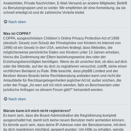
Avatarbilder, Private Nachrichten, E-Mail-Versand an andere Mitglieder, Beitritt
zu Benutzergruppen und so weiter. Wir empfehlen dir eine Anmeldung, da sie
schnell erledigt ist und dir zahlreiche Vorteile bietet.
Nach oben
Was ist COPPA?
COPPA, ausgeschrieben Children’s Online Privacy Protection Act of 1998
(deutsch: Gesetz zum Schutz der Privatsphäre von Kindern im Internet von
1998) ist ein Gesetz in den USA, welches festlegt, dass Websites, die
möglicherweise persönliche Daten von Kindern unter 13 Jahren erheben,
hierzu die Zustimmung der Eltern beziehungsweise des oder der
Erziehungsberechtigten benötigen. Wenn du dir unsicher bist, ob dies auf dich
oder die Website, auf der du dich zu registrieren versuchst, zutrifft, ziehe einen
rechtlichen Beistand zu Rate. Bitte beachte, dass phpBB Limited und der
Besitzer dieses Boards keine Rechtsberatung anbieten kann und nicht die
Anlaufstelle für Rechtsangelegenheiten jeglicher Art ist; außer solchen, die
unter der Frage „An wen soll ich mich wenden, falls es Beschwerden oder
juristische Anfragen zu diesem Forum gibt?“ behandelt werden.
Nach oben
Warum kann ich mich nicht registrieren?
Es kann sein, dass die Board-Administration die Registrierung komplett
ausgeschaltet hat, damit sich keine neuen Benutzer mehr anmelden können.
Es könnte auch sein, dass deine IP-Adresse oder der Benutzername, mit dem
du dich registrieren möchtest, gesperrt wurden. Um Hilfe zu erhalten, wende