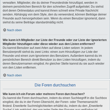
verwalten. Mitglieder, die du deiner Freundesliste hinzufügst, werden in
deinem persönlichen Bereich für den schnellen Zugriff aufgelistet. Du siehst
dort deren Onlinestatus und kannst ihnen schnell eine Private Nachricht
senden. Abhängig von dem Style, den du verwendest, können Beiträge deiner
Freunde auch hervorgehoben sein. Wenn du einen Benutzer ignorierst, dann
siehst du seine Beiträge standardmäßig nicht.
Nach oben
Wie kann ich Mitglieder zur Liste der Freunde oder zur Liste der ignorierten
Mitglieder hinzufügen oder diese wieder aus den Listen entfernen?
Du kannst Benutzer auf zwei Arten auf diese Listen setzen: In jedem
Benutzerprofil siehst du zwei Links: einen zum Hinzufügen zur Liste der
Freunde und einen zum Ignorieren des Benutzers. Außerdem kannst du im
persönlichen Bereich direkt Benutzer zu den Listen hinzufügen, indem du
deren Benutzernamen eingibst. An gleicher Stelle kannst du sie auch wieder
von den Listen entfernen.
Nach oben
Die Foren durchsuchen
Wie kann ich ein Forum oder mehrere Foren durchsuchen?
Du kannst die Foren durchsuchen, indem du einen Suchbegriff in die Suchbox
eingibst, die du in der Foren-Übersicht, der Foren- oder Themenansicht
findest. Erweiterte Suchmöglichkeiten erhältst du, indem du den „Erweiterte
Suche“-Link anklickst, der von jeder Seite des Forums aus verfügbar ist.