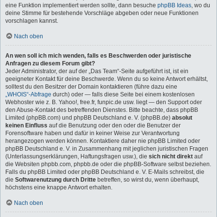
eine Funktion implementiert werden sollte, dann besuche
phpBB Ideas
, wo du
deine Stimme für bestehende Vorschläge abgeben oder neue Funktionen
vorschlagen kannst.
Nach oben
An wen soll ich mich wenden, falls es Beschwerden oder juristische
Anfragen zu diesem Forum gibt?
Jeder Administrator, der auf der „Das Team“-Seite aufgeführt ist, ist ein
geeigneter Kontakt für deine Beschwerde. Wenn du so keine Antwort erhältst,
solltest du den Besitzer der Domain kontaktieren (führe dazu eine
„WHOIS“-Abfrage
durch) oder — falls diese Seite bei einem kostenlosen
Webhoster wie z. B. Yahoo!, free.fr, funpic.de usw. liegt — den Support oder
den Abuse-Kontakt des betreffenden Dienstes. Bitte beachte, dass phpBB
Limited (phpBB.com) und phpBB Deutschland e. V. (phpBB.de)
absolut
keinen Einfluss
auf die Benutzung oder den oder die Benutzer der
Forensoftware haben und dafür in keiner Weise zur Verantwortung
herangezogen werden können. Kontaktiere daher nie phpBB Limited oder
phpBB Deutschland e. V. in Zusammenhang mit jeglichen juristischen Fragen
(Unterlassungserklärungen, Haftungsfragen usw.), die
sich nicht direkt
auf
die Websiten phpbb.com, phpbb.de oder die phpBB-Software selbst beziehen.
Falls du phpBB Limited oder phpBB Deutschland e. V. E-Mails schreibst, die
die
Softwarenutzung durch Dritte
betreffen, so wirst du, wenn überhaupt,
höchstens eine knappe Antwort erhalten.
Nach oben