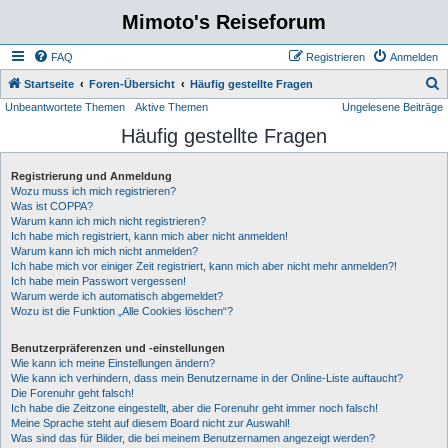
Mimoto's Reiseforum
FAQ
Registrieren
Anmelden
S
Startseite
Foren-Übersicht
Häufig gestellte Fragen
Unbeantwortete Themen
Aktive Themen
Ungelesene Beiträge
u
Häufig gestellte Fragen
c
h
Registrierung und Anmeldung
e
Wozu muss ich mich registrieren?
Was ist COPPA?
Warum kann ich mich nicht registrieren?
Ich habe mich registriert, kann mich aber nicht anmelden!
Warum kann ich mich nicht anmelden?
Ich habe mich vor einiger Zeit registriert, kann mich aber nicht mehr anmelden?!
Ich habe mein Passwort vergessen!
Warum werde ich automatisch abgemeldet?
Wozu ist die Funktion „Alle Cookies löschen“?
Benutzerpräferenzen und -einstellungen
Wie kann ich meine Einstellungen ändern?
Wie kann ich verhindern, dass mein Benutzername in der Online-Liste auftaucht?
Die Forenuhr geht falsch!
Ich habe die Zeitzone eingestellt, aber die Forenuhr geht immer noch falsch!
Meine Sprache steht auf diesem Board nicht zur Auswahl!
Was sind das für Bilder, die bei meinem Benutzernamen angezeigt werden?