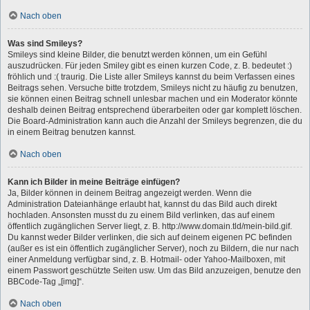
Nach oben
Was sind Smileys?
Smileys sind kleine Bilder, die benutzt werden können, um ein Gefühl
auszudrücken. Für jeden Smiley gibt es einen kurzen Code, z. B. bedeutet :)
fröhlich und :( traurig. Die Liste aller Smileys kannst du beim Verfassen eines
Beitrags sehen. Versuche bitte trotzdem, Smileys nicht zu häufig zu benutzen,
sie können einen Beitrag schnell unlesbar machen und ein Moderator könnte
deshalb deinen Beitrag entsprechend überarbeiten oder gar komplett löschen.
Die Board-Administration kann auch die Anzahl der Smileys begrenzen, die du
in einem Beitrag benutzen kannst.
Nach oben
Kann ich Bilder in meine Beiträge einfügen?
Ja, Bilder können in deinem Beitrag angezeigt werden. Wenn die
Administration Dateianhänge erlaubt hat, kannst du das Bild auch direkt
hochladen. Ansonsten musst du zu einem Bild verlinken, das auf einem
öffentlich zugänglichen Server liegt, z. B. http://www.domain.tld/mein-bild.gif.
Du kannst weder Bilder verlinken, die sich auf deinem eigenen PC befinden
(außer es ist ein öffentlich zugänglicher Server), noch zu Bildern, die nur nach
einer Anmeldung verfügbar sind, z. B. Hotmail- oder Yahoo-Mailboxen, mit
einem Passwort geschützte Seiten usw. Um das Bild anzuzeigen, benutze den
BBCode-Tag „[img]“.
Nach oben