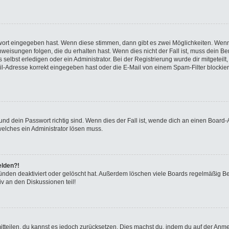
swort eingegeben hast. Wenn diese stimmen, dann gibt es zwei Möglichkeiten. We
eisungen folgen, die du erhalten hast. Wenn dies nicht der Fall ist, muss dein Ben
elbst erledigen oder ein Administrator. Bei der Registrierung wurde dir mitgeteilt, 
-Adresse korrekt eingegeben hast oder die E-Mail von einem Spam-Filter blockiert
nd dein Passwort richtig sind. Wenn dies der Fall ist, wende dich an einen Board-A
welches ein Administrator lösen muss.
elden?!
ünden deaktiviert oder gelöscht hat. Außerdem löschen viele Boards regelmäßig Ben
v an den Diskussionen teil!
 mitteilen, du kannst es jedoch zurücksetzen. Dies machst du, indem du auf der Anm