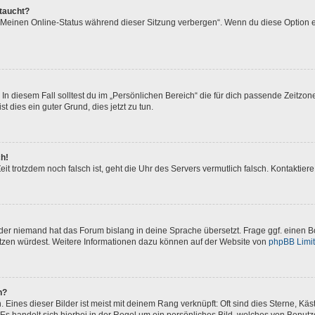
ftaucht?
 „Meinen Online-Status während dieser Sitzung verbergen“. Wenn du diese Option e
In diesem Fall solltest du im „Persönlichen Bereich“ die für dich passende Zeitzone 
t dies ein guter Grund, dies jetzt zu tun.
ch!
 Zeit trotzdem noch falsch ist, geht die Uhr des Servers vermutlich falsch. Kontakti
oder niemand hat das Forum bislang in deine Sprache übersetzt. Frage ggf. einen Bo
setzen würdest. Weitere Informationen dazu können auf der Website von
phpBB Limi
n?
Eines dieser Bilder ist meist mit deinem Rang verknüpft: Oft sind dies Sterne, Kä