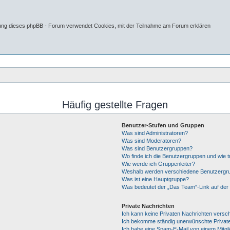
tung dieses phpBB - Forum verwendet Cookies, mit der Teilnahme am Forum erklären
Häufig gestellte Fragen
Benutzer-Stufen und Gruppen
Was sind Administratoren?
Was sind Moderatoren?
Was sind Benutzergruppen?
Wo finde ich die Benutzergruppen und wie tr
Wie werde ich Gruppenleiter?
Weshalb werden verschiedene Benutzergrup
Was ist eine Hauptgruppe?
Was bedeutet der „Das Team“-Link auf der 
Private Nachrichten
Ich kann keine Privaten Nachrichten versc
Ich bekomme ständig unerwünschte Private
Ich habe eine Spam-E-Mail von einem Mitgl