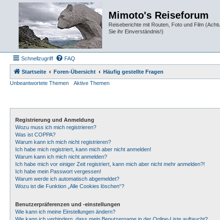
Mimoto's Reiseforum
Reiseberichte mit Routen, Foto und Film (Ach
Sie ihr Einverständnis!)
Schnellzugriff
FAQ
Startseite
Foren-Übersicht
Häufig gestellte Fragen
Unbeantwortete Themen
Aktive Themen
Registrierung und Anmeldung
Wozu muss ich mich registrieren?
Was ist COPPA?
Warum kann ich mich nicht registrieren?
Ich habe mich registriert, kann mich aber nicht anmelden!
Warum kann ich mich nicht anmelden?
Ich habe mich vor einiger Zeit registriert, kann mich aber nicht mehr anmelden?!
Ich habe mein Passwort vergessen!
Warum werde ich automatisch abgemeldet?
Wozu ist die Funktion „Alle Cookies löschen“?
Benutzerpräferenzen und -einstellungen
Wie kann ich meine Einstellungen ändern?
Wie kann ich verhindern, dass mein Benutzername in der Online-Liste auftaucht?