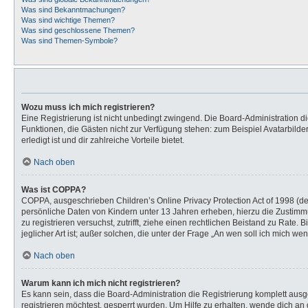
Was sind Bekanntmachungen?
Was sind wichtige Themen?
Was sind geschlossene Themen?
Was sind Themen-Symbole?
Wozu muss ich mich registrieren?
Eine Registrierung ist nicht unbedingt zwingend. Die Board-Administration dies
Funktionen, die Gästen nicht zur Verfügung stehen: zum Beispiel Avatarbilder
erledigt ist und dir zahlreiche Vorteile bietet.
Nach oben
Was ist COPPA?
COPPA, ausgeschrieben Children’s Online Privacy Protection Act of 1998 (de
persönliche Daten von Kindern unter 13 Jahren erheben, hierzu die Zustimmu
zu registrieren versuchst, zutrifft, ziehe einen rechtlichen Beistand zu Rat
jeglicher Art ist; außer solchen, die unter der Frage „An wen soll ich mich 
Nach oben
Warum kann ich mich nicht registrieren?
Es kann sein, dass die Board-Administration die Registrierung komplett au
registrieren möchtest, gesperrt wurden. Um Hilfe zu erhalten, wende dich an 