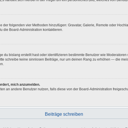
Es handelt sich hierbei in der Regel um ein persönliches Bild, welches von Benutze
eine der folgenden vier Methoden hinzufügen: Gravatar, Galerie, Remote oder Hoch
u die Board-Administration kontaktieren.
e du bislang erstellt hast oder identifizieren bestimmte Benutzer wie Moderatore
 Bitte schreibe keine sinnlosen Beiträge, nur um deinen Rang zu erhöhen — die me
en.
fordert, mich anzumelden.
ichten an andere Benutzer nutzen, falls diese von der Board-Administration freig
Beiträge schreiben