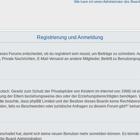
Wie kann ich einen Administrator des Board
Registrierung und Anmeldung
es Forums entscheidet, ob du registriert sein musst, um Beiträge zu schreiben. Auf j
, Private Nachrichten, E-Mail-Versand an andere Mitglieder, Beitritt zu Benutzergr
utsch: Gesetz zum Schutz der Privatsphäre von Kindern im Internet von 1998) ist e
ng der Eltern beziehungsweise des oder der Erziehungsberechtigten benötigen. Wen
e. Bitte beachte, dass phpBB Limited und der Besitzer dieses Boards keine Rechtsbe
wenden, falls es Beschwerden oder juristische Anfragen zu diesem Forum gibt?“ beha
sgeschaltet hat, damit sich keine neuen Benutzer mehr anmelden können. Es könnte
die Board-Administration.