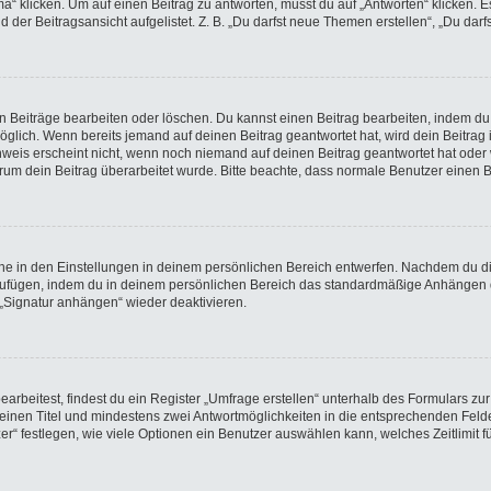
licken. Um auf einen Beitrag zu antworten, musst du auf „Antworten“ klicken. Es k
der Beitragsansicht aufgelistet. Z. B. „Du darfst neue Themen erstellen“, „Du darf
en Beiträge bearbeiten oder löschen. Du kannst einen Beitrag bearbeiten, indem du
möglich. Wenn bereits jemand auf deinen Beitrag geantwortet hat, wird dein Beitra
nweis erscheint nicht, wenn noch niemand auf deinen Beitrag geantwortet hat oder 
 warum dein Beitrag überarbeitet wurde. Bitte beachte, dass normale Benutzer einen
e in den Einstellungen in deinem persönlichen Bereich entwerfen. Nachdem du die 
nzufügen, indem du in deinem persönlichen Bereich das standardmäßige Anhängen d
 „Signatur anhängen“ wieder deaktivieren.
beitest, findest du ein Register „Umfrage erstellen“ unterhalb des Formulars zur 
t einen Titel und mindestens zwei Antwortmöglichkeiten in die entsprechenden Felde
r“ festlegen, wie viele Optionen ein Benutzer auswählen kann, welches Zeitlimit fü