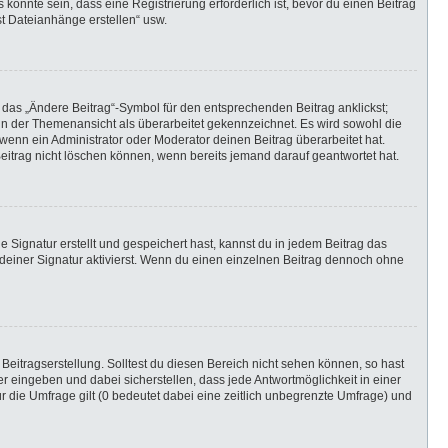
önnte sein, dass eine Registrierung erforderlich ist, bevor du einen Beitrag
st Dateianhänge erstellen“ usw.
 das „Ändere Beitrag“-Symbol für den entsprechenden Beitrag anklickst;
g in der Themenansicht als überarbeitet gekennzeichnet. Es wird sowohl die
wenn ein Administrator oder Moderator deinen Beitrag überarbeitet hat.
 Beitrag nicht löschen können, wenn bereits jemand darauf geantwortet hat.
Signatur erstellt und gespeichert hast, kannst du in jedem Beitrag das
einer Signatur aktivierst. Wenn du einen einzelnen Beitrag dennoch ohne
Beitragserstellung. Solltest du diesen Bereich nicht sehen können, so hast
r eingeben und dabei sicherstellen, dass jede Antwortmöglichkeit in einer
r die Umfrage gilt (0 bedeutet dabei eine zeitlich unbegrenzte Umfrage) und