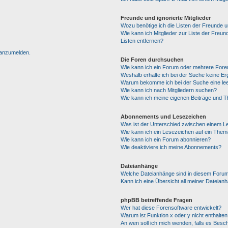
Freunde und ignorierte Mitglieder
Wozu benötige ich die Listen der Freunde un
Wie kann ich Mitglieder zur Liste der Freun
Listen entfernen?
h anzumelden.
Die Foren durchsuchen
Wie kann ich ein Forum oder mehrere For
Weshalb erhalte ich bei der Suche keine E
Warum bekomme ich bei der Suche eine lee
Wie kann ich nach Mitgliedern suchen?
Wie kann ich meine eigenen Beiträge und 
Abonnements und Lesezeichen
Was ist der Unterschied zwischen einem 
Wie kann ich ein Lesezeichen auf ein The
Wie kann ich ein Forum abonnieren?
Wie deaktiviere ich meine Abonnements?
Dateianhänge
Welche Dateianhänge sind in diesem Forum
Kann ich eine Übersicht all meiner Dateian
phpBB betreffende Fragen
Wer hat diese Forensoftware entwickelt?
Warum ist Funktion x oder y nicht enthalten
An wen soll ich mich wenden, falls es Besc