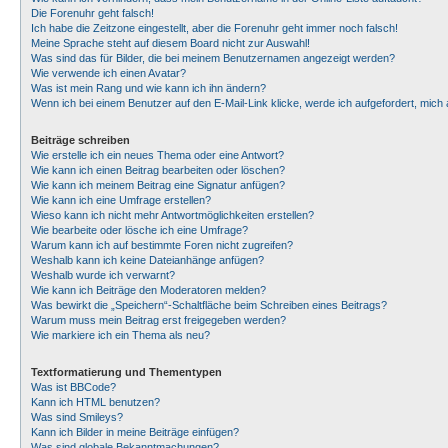
Die Forenuhr geht falsch!
Ich habe die Zeitzone eingestellt, aber die Forenuhr geht immer noch falsch!
Meine Sprache steht auf diesem Board nicht zur Auswahl!
Was sind das für Bilder, die bei meinem Benutzernamen angezeigt werden?
Wie verwende ich einen Avatar?
Was ist mein Rang und wie kann ich ihn ändern?
Wenn ich bei einem Benutzer auf den E-Mail-Link klicke, werde ich aufgefordert, mic
Beiträge schreiben
Wie erstelle ich ein neues Thema oder eine Antwort?
Wie kann ich einen Beitrag bearbeiten oder löschen?
Wie kann ich meinem Beitrag eine Signatur anfügen?
Wie kann ich eine Umfrage erstellen?
Wieso kann ich nicht mehr Antwortmöglichkeiten erstellen?
Wie bearbeite oder lösche ich eine Umfrage?
Warum kann ich auf bestimmte Foren nicht zugreifen?
Weshalb kann ich keine Dateianhänge anfügen?
Weshalb wurde ich verwarnt?
Wie kann ich Beiträge den Moderatoren melden?
Was bewirkt die „Speichern“-Schaltfläche beim Schreiben eines Beitrags?
Warum muss mein Beitrag erst freigegeben werden?
Wie markiere ich ein Thema als neu?
Textformatierung und Thementypen
Was ist BBCode?
Kann ich HTML benutzen?
Was sind Smileys?
Kann ich Bilder in meine Beiträge einfügen?
Was sind globale Bekanntmachungen?