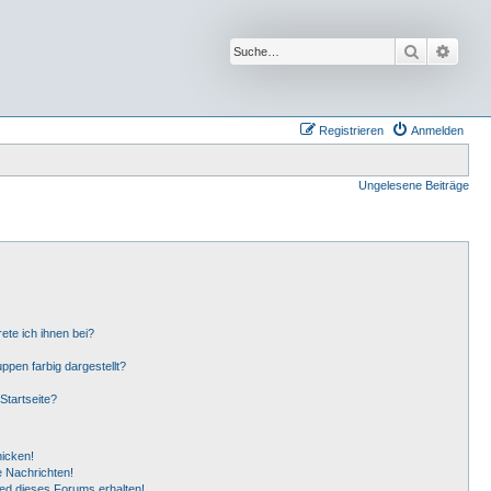
Suche
Erwei
Registrieren
Anmelden
Ungelesene Beiträge
ete ich ihnen bei?
pen farbig dargestellt?
Startseite?
hicken!
 Nachrichten!
ied dieses Forums erhalten!