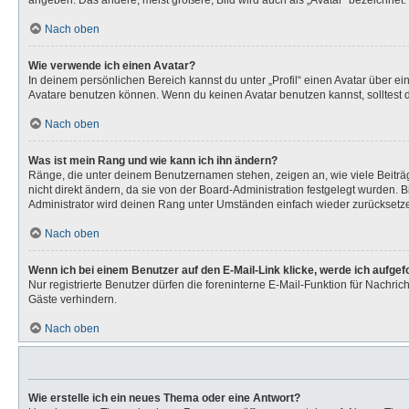
angeben. Das andere, meist größere, Bild wird auch als „Avatar“ bezeichnet. 
Nach oben
Wie verwende ich einen Avatar?
In deinem persönlichen Bereich kannst du unter „Profil“ einen Avatar über 
Avatare benutzen können. Wenn du keinen Avatar benutzen kannst, solltest d
Nach oben
Was ist mein Rang und wie kann ich ihn ändern?
Ränge, die unter deinem Benutzernamen stehen, zeigen an, wie viele Beiträg
nicht direkt ändern, da sie von der Board-Administration festgelegt wurden.
Administrator wird deinen Rang unter Umständen einfach wieder zurücksetz
Nach oben
Wenn ich bei einem Benutzer auf den E-Mail-Link klicke, werde ich aufge
Nur registrierte Benutzer dürfen die foreninterne E-Mail-Funktion für Nachr
Gäste verhindern.
Nach oben
Wie erstelle ich ein neues Thema oder eine Antwort?