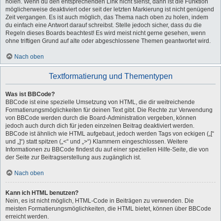
holen. Wenn du den entsprechenden Link nicht siehst, dann ist die Funktion
möglicherweise deaktiviert oder seit der letzten Markierung ist nicht genügend
Zeit vergangen. Es ist auch möglich, das Thema nach oben zu holen, indem
du einfach eine Antwort darauf schreibst. Stelle jedoch sicher, dass du die
Regeln dieses Boards beachtest! Es wird meist nicht gerne gesehen, wenn
ohne triftigen Grund auf alte oder abgeschlossene Themen geantwortet wird.
Nach oben
Textformatierung und Thementypen
Was ist BBCode?
BBCode ist eine spezielle Umsetzung von HTML, die dir weitreichende
Formatierungsmöglichkeiten für deinen Text gibt. Die Rechte zur Verwendung
von BBCode werden durch die Board-Administration vergeben, können
jedoch auch durch dich für jeden einzelnen Beitrag deaktiviert werden.
BBCode ist ähnlich wie HTML aufgebaut, jedoch werden Tags von eckigen („[“
und „]“) statt spitzen („<“ und „>“) Klammern eingeschlossen. Weitere
Informationen zu BBCode findest du auf einer speziellen Hilfe-Seite, die von
der Seite zur Beitragserstellung aus zugänglich ist.
Nach oben
Kann ich HTML benutzen?
Nein, es ist nicht möglich, HTML-Code in Beiträgen zu verwenden. Die
meisten Formatierungsmöglichkeiten, die HTML bietet, können über BBCode
erreicht werden.