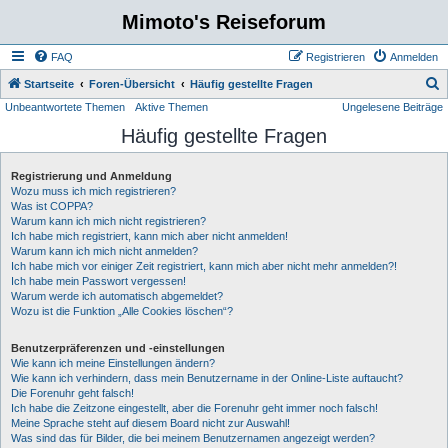
Mimoto's Reiseforum
FAQ
Registrieren
Anmelden
S
Startseite
Foren-Übersicht
Häufig gestellte Fragen
Unbeantwortete Themen
Aktive Themen
Ungelesene Beiträge
u
Häufig gestellte Fragen
c
h
Registrierung und Anmeldung
e
Wozu muss ich mich registrieren?
Was ist COPPA?
Warum kann ich mich nicht registrieren?
Ich habe mich registriert, kann mich aber nicht anmelden!
Warum kann ich mich nicht anmelden?
Ich habe mich vor einiger Zeit registriert, kann mich aber nicht mehr anmelden?!
Ich habe mein Passwort vergessen!
Warum werde ich automatisch abgemeldet?
Wozu ist die Funktion „Alle Cookies löschen“?
Benutzerpräferenzen und -einstellungen
Wie kann ich meine Einstellungen ändern?
Wie kann ich verhindern, dass mein Benutzername in der Online-Liste auftaucht?
Die Forenuhr geht falsch!
Ich habe die Zeitzone eingestellt, aber die Forenuhr geht immer noch falsch!
Meine Sprache steht auf diesem Board nicht zur Auswahl!
Was sind das für Bilder, die bei meinem Benutzernamen angezeigt werden?