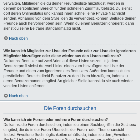
verwalten. Mitglieder, die du deiner Freundesliste hinzufügst, werden in
deinem persönlichen Bereich für den schnellen Zugriff aufgelistet. Du siehst
dort deren Onlinestatus und kannst ihnen schnell eine Private Nachricht
senden. Abhängig von dem Style, den du verwendest, können Beiträge deiner
Freunde auch hervorgehoben sein. Wenn du einen Benutzer ignorierst, dann
siehst du seine Beiträge standardmäßig nicht.
Nach oben
Wie kann ich Mitglieder zur Liste der Freunde oder zur Liste der ignorierten
Mitglieder hinzufügen oder diese wieder aus den Listen entfernen?
Du kannst Benutzer auf zwei Arten auf diese Listen setzen: In jedem
Benutzerprofil siehst du zwei Links: einen zum Hinzufügen zur Liste der
Freunde und einen zum Ignorieren des Benutzers. Außerdem kannst du im
persönlichen Bereich direkt Benutzer zu den Listen hinzufügen, indem du
deren Benutzernamen eingibst. An gleicher Stelle kannst du sie auch wieder
von den Listen entfernen.
Nach oben
Die Foren durchsuchen
Wie kann ich ein Forum oder mehrere Foren durchsuchen?
Du kannst die Foren durchsuchen, indem du einen Suchbegriff in die Suchbox
eingibst, die du in der Foren-Übersicht, der Foren- oder Themenansicht
findest. Erweiterte Suchmöglichkeiten erhältst du, indem du den „Erweiterte
Suche“-Link anklickst, der von jeder Seite des Forums aus verfügbar ist.