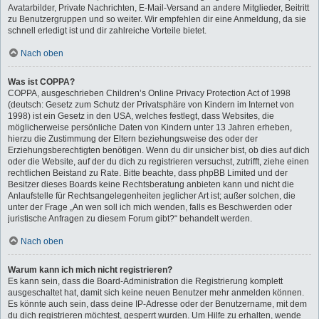
Avatarbilder, Private Nachrichten, E-Mail-Versand an andere Mitglieder, Beitritt
zu Benutzergruppen und so weiter. Wir empfehlen dir eine Anmeldung, da sie
schnell erledigt ist und dir zahlreiche Vorteile bietet.
Nach oben
Was ist COPPA?
COPPA, ausgeschrieben Children’s Online Privacy Protection Act of 1998
(deutsch: Gesetz zum Schutz der Privatsphäre von Kindern im Internet von
1998) ist ein Gesetz in den USA, welches festlegt, dass Websites, die
möglicherweise persönliche Daten von Kindern unter 13 Jahren erheben,
hierzu die Zustimmung der Eltern beziehungsweise des oder der
Erziehungsberechtigten benötigen. Wenn du dir unsicher bist, ob dies auf dich
oder die Website, auf der du dich zu registrieren versuchst, zutrifft, ziehe einen
rechtlichen Beistand zu Rate. Bitte beachte, dass phpBB Limited und der
Besitzer dieses Boards keine Rechtsberatung anbieten kann und nicht die
Anlaufstelle für Rechtsangelegenheiten jeglicher Art ist; außer solchen, die
unter der Frage „An wen soll ich mich wenden, falls es Beschwerden oder
juristische Anfragen zu diesem Forum gibt?“ behandelt werden.
Nach oben
Warum kann ich mich nicht registrieren?
Es kann sein, dass die Board-Administration die Registrierung komplett
ausgeschaltet hat, damit sich keine neuen Benutzer mehr anmelden können.
Es könnte auch sein, dass deine IP-Adresse oder der Benutzername, mit dem
du dich registrieren möchtest, gesperrt wurden. Um Hilfe zu erhalten, wende