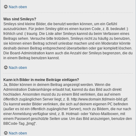
Nach oben
Was sind Smileys?
Smileys sind kleine Bilder, die benutzt werden können, um ein Gefühl
auszudrücken. Für jeden Smiley gibt es einen kurzen Code, z. B. bedeutet :)
fröhlich und :( traurig. Die Liste aller Smileys kannst du beim Verfassen eines
Beitrags sehen. Versuche bitte trotzdem, Smileys nicht zu häufig zu benutzen,
sie können einen Beitrag schnell unlesbar machen und ein Moderator könnte
deshalb deinen Beitrag entsprechend überarbeiten oder gar komplett löschen.
Die Board-Administration kann auch die Anzahl der Smileys begrenzen, die du
in einem Beitrag benutzen kannst.
Nach oben
Kann ich Bilder in meine Beiträge einfügen?
Ja, Bilder können in deinem Beitrag angezeigt werden. Wenn die
Administration Dateianhänge erlaubt hat, kannst du das Bild auch direkt
hochladen. Ansonsten musst du zu einem Bild verlinken, das auf einem
öffentlich zugänglichen Server liegt, z. B. http://www.domain.tld/mein-bild.gif.
Du kannst weder Bilder verlinken, die sich auf deinem eigenen PC befinden
(außer es ist ein öffentlich zugänglicher Server), noch zu Bildern, die nur nach
einer Anmeldung verfügbar sind, z. B. Hotmail- oder Yahoo-Mailboxen, mit
einem Passwort geschützte Seiten usw. Um das Bild anzuzeigen, benutze den
BBCode-Tag „[img]“.
Nach oben