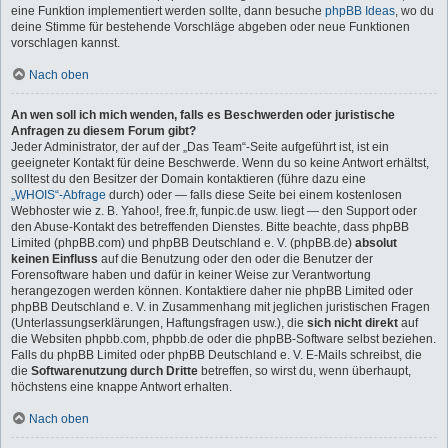
eine Funktion implementiert werden sollte, dann besuche
phpBB Ideas
, wo du
deine Stimme für bestehende Vorschläge abgeben oder neue Funktionen
vorschlagen kannst.
Nach oben
An wen soll ich mich wenden, falls es Beschwerden oder juristische
Anfragen zu diesem Forum gibt?
Jeder Administrator, der auf der „Das Team“-Seite aufgeführt ist, ist ein
geeigneter Kontakt für deine Beschwerde. Wenn du so keine Antwort erhältst,
solltest du den Besitzer der Domain kontaktieren (führe dazu eine
„WHOIS“-Abfrage
durch) oder — falls diese Seite bei einem kostenlosen
Webhoster wie z. B. Yahoo!, free.fr, funpic.de usw. liegt — den Support oder
den Abuse-Kontakt des betreffenden Dienstes. Bitte beachte, dass phpBB
Limited (phpBB.com) und phpBB Deutschland e. V. (phpBB.de)
absolut
keinen Einfluss
auf die Benutzung oder den oder die Benutzer der
Forensoftware haben und dafür in keiner Weise zur Verantwortung
herangezogen werden können. Kontaktiere daher nie phpBB Limited oder
phpBB Deutschland e. V. in Zusammenhang mit jeglichen juristischen Fragen
(Unterlassungserklärungen, Haftungsfragen usw.), die
sich nicht direkt
auf
die Websiten phpbb.com, phpbb.de oder die phpBB-Software selbst beziehen.
Falls du phpBB Limited oder phpBB Deutschland e. V. E-Mails schreibst, die
die
Softwarenutzung durch Dritte
betreffen, so wirst du, wenn überhaupt,
höchstens eine knappe Antwort erhalten.
Nach oben