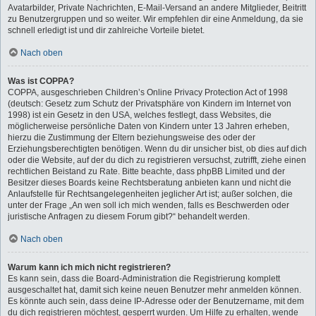
Avatarbilder, Private Nachrichten, E-Mail-Versand an andere Mitglieder, Beitritt
zu Benutzergruppen und so weiter. Wir empfehlen dir eine Anmeldung, da sie
schnell erledigt ist und dir zahlreiche Vorteile bietet.
Nach oben
Was ist COPPA?
COPPA, ausgeschrieben Children’s Online Privacy Protection Act of 1998
(deutsch: Gesetz zum Schutz der Privatsphäre von Kindern im Internet von
1998) ist ein Gesetz in den USA, welches festlegt, dass Websites, die
möglicherweise persönliche Daten von Kindern unter 13 Jahren erheben,
hierzu die Zustimmung der Eltern beziehungsweise des oder der
Erziehungsberechtigten benötigen. Wenn du dir unsicher bist, ob dies auf dich
oder die Website, auf der du dich zu registrieren versuchst, zutrifft, ziehe einen
rechtlichen Beistand zu Rate. Bitte beachte, dass phpBB Limited und der
Besitzer dieses Boards keine Rechtsberatung anbieten kann und nicht die
Anlaufstelle für Rechtsangelegenheiten jeglicher Art ist; außer solchen, die
unter der Frage „An wen soll ich mich wenden, falls es Beschwerden oder
juristische Anfragen zu diesem Forum gibt?“ behandelt werden.
Nach oben
Warum kann ich mich nicht registrieren?
Es kann sein, dass die Board-Administration die Registrierung komplett
ausgeschaltet hat, damit sich keine neuen Benutzer mehr anmelden können.
Es könnte auch sein, dass deine IP-Adresse oder der Benutzername, mit dem
du dich registrieren möchtest, gesperrt wurden. Um Hilfe zu erhalten, wende