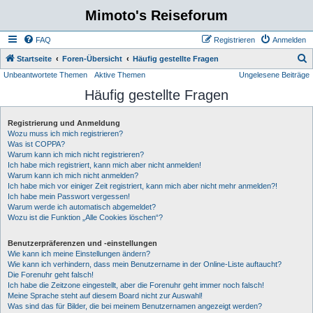
Mimoto's Reiseforum
FAQ
Registrieren
Anmelden
S
Startseite
Foren-Übersicht
Häufig gestellte Fragen
Unbeantwortete Themen
Aktive Themen
Ungelesene Beiträge
u
Häufig gestellte Fragen
c
h
Registrierung und Anmeldung
e
Wozu muss ich mich registrieren?
Was ist COPPA?
Warum kann ich mich nicht registrieren?
Ich habe mich registriert, kann mich aber nicht anmelden!
Warum kann ich mich nicht anmelden?
Ich habe mich vor einiger Zeit registriert, kann mich aber nicht mehr anmelden?!
Ich habe mein Passwort vergessen!
Warum werde ich automatisch abgemeldet?
Wozu ist die Funktion „Alle Cookies löschen“?
Benutzerpräferenzen und -einstellungen
Wie kann ich meine Einstellungen ändern?
Wie kann ich verhindern, dass mein Benutzername in der Online-Liste auftaucht?
Die Forenuhr geht falsch!
Ich habe die Zeitzone eingestellt, aber die Forenuhr geht immer noch falsch!
Meine Sprache steht auf diesem Board nicht zur Auswahl!
Was sind das für Bilder, die bei meinem Benutzernamen angezeigt werden?