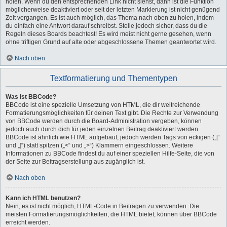
holen. Wenn du den entsprechenden Link nicht siehst, dann ist die Funktion
möglicherweise deaktiviert oder seit der letzten Markierung ist nicht genügend
Zeit vergangen. Es ist auch möglich, das Thema nach oben zu holen, indem
du einfach eine Antwort darauf schreibst. Stelle jedoch sicher, dass du die
Regeln dieses Boards beachtest! Es wird meist nicht gerne gesehen, wenn
ohne triftigen Grund auf alte oder abgeschlossene Themen geantwortet wird.
Nach oben
Textformatierung und Thementypen
Was ist BBCode?
BBCode ist eine spezielle Umsetzung von HTML, die dir weitreichende
Formatierungsmöglichkeiten für deinen Text gibt. Die Rechte zur Verwendung
von BBCode werden durch die Board-Administration vergeben, können
jedoch auch durch dich für jeden einzelnen Beitrag deaktiviert werden.
BBCode ist ähnlich wie HTML aufgebaut, jedoch werden Tags von eckigen („[“
und „]“) statt spitzen („<“ und „>“) Klammern eingeschlossen. Weitere
Informationen zu BBCode findest du auf einer speziellen Hilfe-Seite, die von
der Seite zur Beitragserstellung aus zugänglich ist.
Nach oben
Kann ich HTML benutzen?
Nein, es ist nicht möglich, HTML-Code in Beiträgen zu verwenden. Die
meisten Formatierungsmöglichkeiten, die HTML bietet, können über BBCode
erreicht werden.