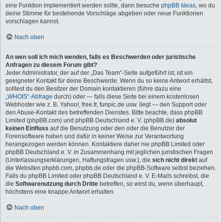
eine Funktion implementiert werden sollte, dann besuche
phpBB Ideas
, wo du
deine Stimme für bestehende Vorschläge abgeben oder neue Funktionen
vorschlagen kannst.
Nach oben
An wen soll ich mich wenden, falls es Beschwerden oder juristische
Anfragen zu diesem Forum gibt?
Jeder Administrator, der auf der „Das Team“-Seite aufgeführt ist, ist ein
geeigneter Kontakt für deine Beschwerde. Wenn du so keine Antwort erhältst,
solltest du den Besitzer der Domain kontaktieren (führe dazu eine
„WHOIS“-Abfrage
durch) oder — falls diese Seite bei einem kostenlosen
Webhoster wie z. B. Yahoo!, free.fr, funpic.de usw. liegt — den Support oder
den Abuse-Kontakt des betreffenden Dienstes. Bitte beachte, dass phpBB
Limited (phpBB.com) und phpBB Deutschland e. V. (phpBB.de)
absolut
keinen Einfluss
auf die Benutzung oder den oder die Benutzer der
Forensoftware haben und dafür in keiner Weise zur Verantwortung
herangezogen werden können. Kontaktiere daher nie phpBB Limited oder
phpBB Deutschland e. V. in Zusammenhang mit jeglichen juristischen Fragen
(Unterlassungserklärungen, Haftungsfragen usw.), die
sich nicht direkt
auf
die Websiten phpbb.com, phpbb.de oder die phpBB-Software selbst beziehen.
Falls du phpBB Limited oder phpBB Deutschland e. V. E-Mails schreibst, die
die
Softwarenutzung durch Dritte
betreffen, so wirst du, wenn überhaupt,
höchstens eine knappe Antwort erhalten.
Nach oben