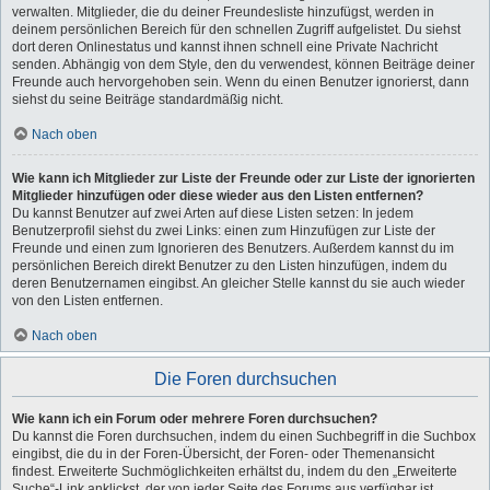
verwalten. Mitglieder, die du deiner Freundesliste hinzufügst, werden in
deinem persönlichen Bereich für den schnellen Zugriff aufgelistet. Du siehst
dort deren Onlinestatus und kannst ihnen schnell eine Private Nachricht
senden. Abhängig von dem Style, den du verwendest, können Beiträge deiner
Freunde auch hervorgehoben sein. Wenn du einen Benutzer ignorierst, dann
siehst du seine Beiträge standardmäßig nicht.
Nach oben
Wie kann ich Mitglieder zur Liste der Freunde oder zur Liste der ignorierten
Mitglieder hinzufügen oder diese wieder aus den Listen entfernen?
Du kannst Benutzer auf zwei Arten auf diese Listen setzen: In jedem
Benutzerprofil siehst du zwei Links: einen zum Hinzufügen zur Liste der
Freunde und einen zum Ignorieren des Benutzers. Außerdem kannst du im
persönlichen Bereich direkt Benutzer zu den Listen hinzufügen, indem du
deren Benutzernamen eingibst. An gleicher Stelle kannst du sie auch wieder
von den Listen entfernen.
Nach oben
Die Foren durchsuchen
Wie kann ich ein Forum oder mehrere Foren durchsuchen?
Du kannst die Foren durchsuchen, indem du einen Suchbegriff in die Suchbox
eingibst, die du in der Foren-Übersicht, der Foren- oder Themenansicht
findest. Erweiterte Suchmöglichkeiten erhältst du, indem du den „Erweiterte
Suche“-Link anklickst, der von jeder Seite des Forums aus verfügbar ist.