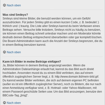
Nach oben
Was sind Smileys?
Smileys sind kleine Bilder, die benutzt werden können, um ein Gefühl
auszudrücken. Für jeden Smiley gibt es einen kurzen Code, z. B. bedeutet :)
fröhlich und :( traurig. Die Liste aller Smileys kannst du beim Verfassen eines
Beitrags sehen. Versuche bitte trotzdem, Smileys nicht zu häufig zu benutzen,
sie können einen Beitrag schnell unlesbar machen und ein Moderator könnte
deshalb deinen Beitrag entsprechend überarbeiten oder gar komplett löschen.
Die Board-Administration kann auch die Anzahl der Smileys begrenzen, die du
in einem Beitrag benutzen kannst.
Nach oben
Kann ich Bilder in meine Beiträge einfügen?
Ja, Bilder können in deinem Beitrag angezeigt werden. Wenn die
Administration Dateianhänge erlaubt hat, kannst du das Bild auch direkt
hochladen. Ansonsten musst du zu einem Bild verlinken, das auf einem
öffentlich zugänglichen Server liegt, z. B. http://www.domain.tld/mein-bild.gif.
Du kannst weder Bilder verlinken, die sich auf deinem eigenen PC befinden
(außer es ist ein öffentlich zugänglicher Server), noch zu Bildern, die nur nach
einer Anmeldung verfügbar sind, z. B. Hotmail- oder Yahoo-Mailboxen, mit
einem Passwort geschützte Seiten usw. Um das Bild anzuzeigen, benutze den
BBCode-Tag „[img]“.
Nach oben