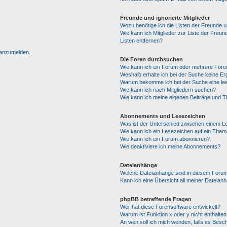
Freunde und ignorierte Mitglieder
Wozu benötige ich die Listen der Freunde un
Wie kann ich Mitglieder zur Liste der Freun
Listen entfernen?
h anzumelden.
Die Foren durchsuchen
Wie kann ich ein Forum oder mehrere For
Weshalb erhalte ich bei der Suche keine E
Warum bekomme ich bei der Suche eine lee
Wie kann ich nach Mitgliedern suchen?
Wie kann ich meine eigenen Beiträge und 
Abonnements und Lesezeichen
Was ist der Unterschied zwischen einem 
Wie kann ich ein Lesezeichen auf ein The
Wie kann ich ein Forum abonnieren?
Wie deaktiviere ich meine Abonnements?
Dateianhänge
Welche Dateianhänge sind in diesem Forum
Kann ich eine Übersicht all meiner Dateian
phpBB betreffende Fragen
Wer hat diese Forensoftware entwickelt?
Warum ist Funktion x oder y nicht enthalten
An wen soll ich mich wenden, falls es Besc