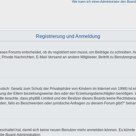
Wie kann ich einen Administrator des Board
Registrierung und Anmeldung
es Forums entscheidet, ob du registriert sein musst, um Beiträge zu schreiben. Auf j
, Private Nachrichten, E-Mail-Versand an andere Mitglieder, Beitritt zu Benutzergr
utsch: Gesetz zum Schutz der Privatsphäre von Kindern im Internet von 1998) ist e
ng der Eltern beziehungsweise des oder der Erziehungsberechtigten benötigen. Wen
e. Bitte beachte, dass phpBB Limited und der Besitzer dieses Boards keine Rechtsbe
wenden, falls es Beschwerden oder juristische Anfragen zu diesem Forum gibt?“ beha
sgeschaltet hat, damit sich keine neuen Benutzer mehr anmelden können. Es könnte
die Board-Administration.