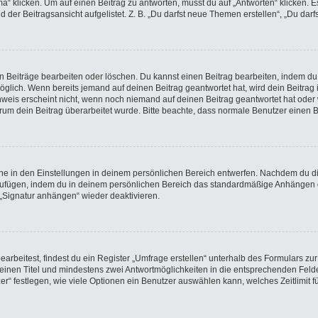
licken. Um auf einen Beitrag zu antworten, musst du auf „Antworten“ klicken. Es k
der Beitragsansicht aufgelistet. Z. B. „Du darfst neue Themen erstellen“, „Du darf
en Beiträge bearbeiten oder löschen. Du kannst einen Beitrag bearbeiten, indem du
möglich. Wenn bereits jemand auf deinen Beitrag geantwortet hat, wird dein Beitra
nweis erscheint nicht, wenn noch niemand auf deinen Beitrag geantwortet hat oder 
 warum dein Beitrag überarbeitet wurde. Bitte beachte, dass normale Benutzer einen
e in den Einstellungen in deinem persönlichen Bereich entwerfen. Nachdem du die 
nzufügen, indem du in deinem persönlichen Bereich das standardmäßige Anhängen d
 „Signatur anhängen“ wieder deaktivieren.
beitest, findest du ein Register „Umfrage erstellen“ unterhalb des Formulars zur 
t einen Titel und mindestens zwei Antwortmöglichkeiten in die entsprechenden Felde
r“ festlegen, wie viele Optionen ein Benutzer auswählen kann, welches Zeitlimit fü