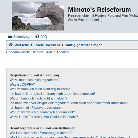
Mimoto's Reiseforum
Reiseberichte mit Routen, Foto und Film (Ach
Sie ihr Einverständnis!)
Schnellzugriff
FAQ
Startseite
Foren-Übersicht
Häufig gestellte Fragen
Unbeantwortete Themen
Aktive Themen
Registrierung und Anmeldung
Wozu muss ich mich registrieren?
Was ist COPPA?
Warum kann ich mich nicht registrieren?
Ich habe mich registriert, kann mich aber nicht anmelden!
Warum kann ich mich nicht anmelden?
Ich habe mich vor einiger Zeit registriert, kann mich aber nicht mehr anmelden?!
Ich habe mein Passwort vergessen!
Warum werde ich automatisch abgemeldet?
Wozu ist die Funktion „Alle Cookies löschen“?
Benutzerpräferenzen und -einstellungen
Wie kann ich meine Einstellungen ändern?
Wie kann ich verhindern, dass mein Benutzername in der Online-Liste auftaucht?