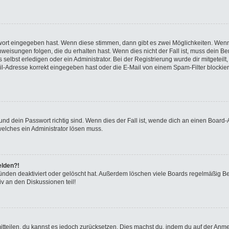
swort eingegeben hast. Wenn diese stimmen, dann gibt es zwei Möglichkeiten. We
eisungen folgen, die du erhalten hast. Wenn dies nicht der Fall ist, muss dein Ben
elbst erledigen oder ein Administrator. Bei der Registrierung wurde dir mitgeteilt, 
-Adresse korrekt eingegeben hast oder die E-Mail von einem Spam-Filter blockiert
nd dein Passwort richtig sind. Wenn dies der Fall ist, wende dich an einen Board-A
welches ein Administrator lösen muss.
elden?!
ünden deaktiviert oder gelöscht hat. Außerdem löschen viele Boards regelmäßig Ben
v an den Diskussionen teil!
 mitteilen, du kannst es jedoch zurücksetzen. Dies machst du, indem du auf der Anm