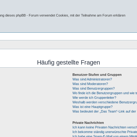
tung dieses phpBB - Forum verwendet Cookies, mit der Teilnahme am Forum erklären
Häufig gestellte Fragen
Benutzer-Stufen und Gruppen
Was sind Administratoren?
Was sind Moderatoren?
Was sind Benutzergruppen?
Wo finde ich die Benutzergruppen und wie tr
Wie werde ich Gruppenleiter?
Weshalb werden verschiedene Benutzergrup
Was ist eine Hauptgruppe?
Was bedeutet der „Das Team“-Link auf der 
Private Nachrichten
Ich kann keine Privaten Nachrichten versc
Ich bekomme ständig unerwünschte Private
Ich habe eine Spam-E-Mail von einem Mitgl