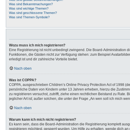
Was sind Bekanntmachungen?
Was sind wichtige Themen?
Was sind geschlossene Themen?
Was sind Themen-Symbole?
Wozu muss ich mich registrieren?
Eine Registrierung ist nicht unbedingt zwingend. Die Board-Administration dies
Funktionen, die Gästen nicht zur Verfügung stehen: zum Beispiel Avatarbilder
erledigt ist und dir zahlreiche Vorteile bietet.
Nach oben
Was ist COPPA?
COPPA, ausgeschrieben Children’s Online Privacy Protection Act of 1998 (de
persönliche Daten von Kindern unter 13 Jahren erheben, hierzu die Zustimmu
zu registrieren versuchst, zutrifft, ziehe einen rechtlichen Beistand zu Rat
jeglicher Art ist; außer solchen, die unter der Frage „An wen soll ich mich 
Nach oben
Warum kann ich mich nicht registrieren?
Es kann sein, dass die Board-Administration die Registrierung komplett au
registrieren möchtest, gesperrt wurden. Um Hilfe zu erhalten, wende dich an 