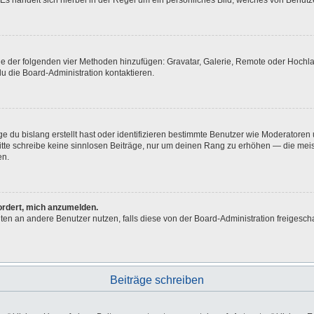
Es handelt sich hierbei in der Regel um ein persönliches Bild, welches von Benutze
eine der folgenden vier Methoden hinzufügen: Gravatar, Galerie, Remote oder Hoch
u die Board-Administration kontaktieren.
e du bislang erstellt hast oder identifizieren bestimmte Benutzer wie Moderatore
 Bitte schreibe keine sinnlosen Beiträge, nur um deinen Rang zu erhöhen — die me
en.
fordert, mich anzumelden.
ichten an andere Benutzer nutzen, falls diese von der Board-Administration freig
Beiträge schreiben