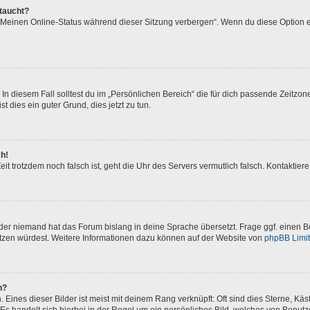
ftaucht?
 „Meinen Online-Status während dieser Sitzung verbergen“. Wenn du diese Option e
In diesem Fall solltest du im „Persönlichen Bereich“ die für dich passende Zeitzone 
t dies ein guter Grund, dies jetzt zu tun.
ch!
 Zeit trotzdem noch falsch ist, geht die Uhr des Servers vermutlich falsch. Kontakti
oder niemand hat das Forum bislang in deine Sprache übersetzt. Frage ggf. einen Bo
setzen würdest. Weitere Informationen dazu können auf der Website von
phpBB Limi
n?
Eines dieser Bilder ist meist mit deinem Rang verknüpft: Oft sind dies Sterne, Kä