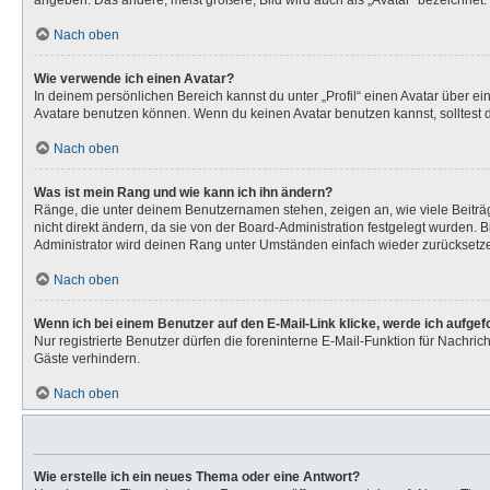
angeben. Das andere, meist größere, Bild wird auch als „Avatar“ bezeichnet. 
Nach oben
Wie verwende ich einen Avatar?
In deinem persönlichen Bereich kannst du unter „Profil“ einen Avatar über 
Avatare benutzen können. Wenn du keinen Avatar benutzen kannst, solltest d
Nach oben
Was ist mein Rang und wie kann ich ihn ändern?
Ränge, die unter deinem Benutzernamen stehen, zeigen an, wie viele Beiträg
nicht direkt ändern, da sie von der Board-Administration festgelegt wurden.
Administrator wird deinen Rang unter Umständen einfach wieder zurücksetz
Nach oben
Wenn ich bei einem Benutzer auf den E-Mail-Link klicke, werde ich aufge
Nur registrierte Benutzer dürfen die foreninterne E-Mail-Funktion für Nachr
Gäste verhindern.
Nach oben
Wie erstelle ich ein neues Thema oder eine Antwort?