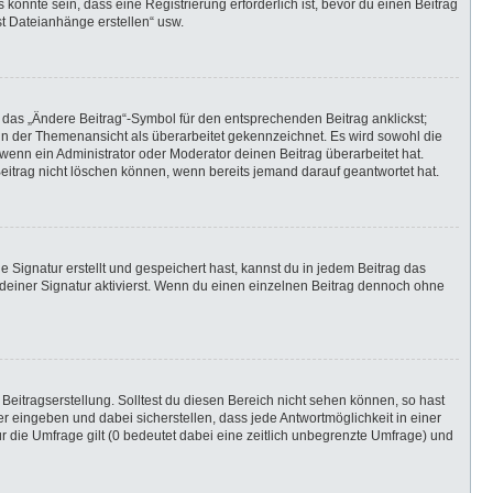
önnte sein, dass eine Registrierung erforderlich ist, bevor du einen Beitrag
st Dateianhänge erstellen“ usw.
 das „Ändere Beitrag“-Symbol für den entsprechenden Beitrag anklickst;
g in der Themenansicht als überarbeitet gekennzeichnet. Es wird sowohl die
wenn ein Administrator oder Moderator deinen Beitrag überarbeitet hat.
 Beitrag nicht löschen können, wenn bereits jemand darauf geantwortet hat.
Signatur erstellt und gespeichert hast, kannst du in jedem Beitrag das
einer Signatur aktivierst. Wenn du einen einzelnen Beitrag dennoch ohne
Beitragserstellung. Solltest du diesen Bereich nicht sehen können, so hast
r eingeben und dabei sicherstellen, dass jede Antwortmöglichkeit in einer
r die Umfrage gilt (0 bedeutet dabei eine zeitlich unbegrenzte Umfrage) und