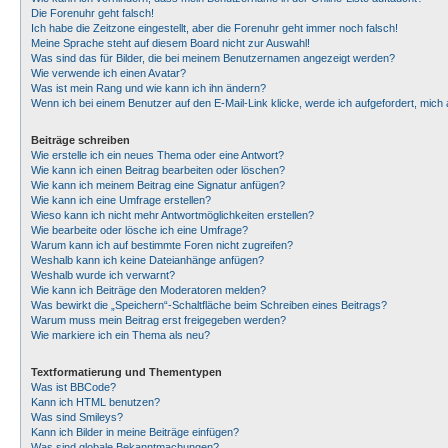
Die Forenuhr geht falsch!
Ich habe die Zeitzone eingestellt, aber die Forenuhr geht immer noch falsch!
Meine Sprache steht auf diesem Board nicht zur Auswahl!
Was sind das für Bilder, die bei meinem Benutzernamen angezeigt werden?
Wie verwende ich einen Avatar?
Was ist mein Rang und wie kann ich ihn ändern?
Wenn ich bei einem Benutzer auf den E-Mail-Link klicke, werde ich aufgefordert, mic
Beiträge schreiben
Wie erstelle ich ein neues Thema oder eine Antwort?
Wie kann ich einen Beitrag bearbeiten oder löschen?
Wie kann ich meinem Beitrag eine Signatur anfügen?
Wie kann ich eine Umfrage erstellen?
Wieso kann ich nicht mehr Antwortmöglichkeiten erstellen?
Wie bearbeite oder lösche ich eine Umfrage?
Warum kann ich auf bestimmte Foren nicht zugreifen?
Weshalb kann ich keine Dateianhänge anfügen?
Weshalb wurde ich verwarnt?
Wie kann ich Beiträge den Moderatoren melden?
Was bewirkt die „Speichern“-Schaltfläche beim Schreiben eines Beitrags?
Warum muss mein Beitrag erst freigegeben werden?
Wie markiere ich ein Thema als neu?
Textformatierung und Thementypen
Was ist BBCode?
Kann ich HTML benutzen?
Was sind Smileys?
Kann ich Bilder in meine Beiträge einfügen?
Was sind globale Bekanntmachungen?