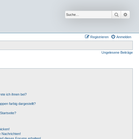
Suche
Erwei
Registrieren
Anmelden
Ungelesene Beiträge
ete ich ihnen bei?
pen farbig dargestellt?
Startseite?
hicken!
 Nachrichten!
ied dieses Forums erhalten!