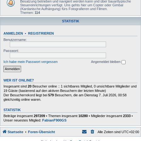
Besatzung betrieben und navigiert werden kann und über bauarttypische
Steuereinrichtungen verfügt. Uns gehts hier um Copter oder Gimbal
(Kardanische Aufhängung) fürs Fotografieren und Filmen.
Themen:
114
STATISTIK
ANMELDEN
•
REGISTRIEREN
Benutzername:
Passwort:
Ich habe mein Passwort vergessen
Angemeldet bleiben
WER IST ONLINE?
Insgesamt sind
20
Besucher online :: 1 sichtbares Mitglied, 0 unsichtbare Mitglieder und
19 Gäste (basierend auf den aktiven Besuchern der letzten Minute)
Der Besucherrekord liegt bei
579
Besuchern, die am Dienstag 7. Juli 2026, 00:58
gleichzeitig online waren.
STATISTIK
Beiträge insgesamt
297209
• Themen insgesamt
10280
• Mitglieder insgesamt
2333
•
Unser neuestes Mitglied:
FabianF900GS
Startseite
Foren-Übersicht
Alle Zeiten sind
UTC+02:00