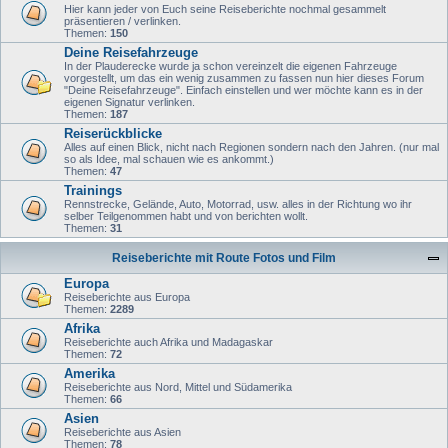
Hier kann jeder von Euch seine Reiseberichte nochmal gesammelt
präsentieren / verlinken.
Themen:
150
Deine Reisefahrzeuge
In der Plauderecke wurde ja schon vereinzelt die eigenen Fahrzeuge
vorgestellt, um das ein wenig zusammen zu fassen nun hier dieses Forum
"Deine Reisefahrzeuge". Einfach einstellen und wer möchte kann es in der
eigenen Signatur verlinken.
Themen:
187
Reiserückblicke
Alles auf einen Blick, nicht nach Regionen sondern nach den Jahren. (nur mal
so als Idee, mal schauen wie es ankommt.)
Themen:
47
Trainings
Rennstrecke, Gelände, Auto, Motorrad, usw. alles in der Richtung wo ihr
selber Teilgenommen habt und von berichten wollt.
Themen:
31
Reiseberichte mit Route Fotos und Film
Europa
Reiseberichte aus Europa
Themen:
2289
Afrika
Reiseberichte auch Afrika und Madagaskar
Themen:
72
Amerika
Reiseberichte aus Nord, Mittel und Südamerika
Themen:
66
Asien
Reiseberichte aus Asien
Themen:
78