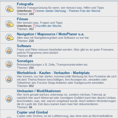
Fotografie
Welche Fotoausrüstung für wenn, wer benutzt was, Hilfen und Tipps
Unterforum:
Immer wieder Dienstag - Themen Foto der Woche
Themen:
284
Filmen
Wer benutzt was, Fragen und Tipps
Unterforum:
Kurzfilm der Woche
Themen:
351
Navigation / Mapsource / MotoPlaner u.a.
Alles was mit Navigationsgräten und Software zu tun hat.
Themen:
218
Software
Fotos und Filme müssen bearbeitet werden. Was gibt es an guter Freeware,
welche Programme sind nützlich
Themen:
89
Sonstiges
Reiseausrüstungen z.B. Zelte, Transportuntersielen etc.
Themen:
250
Werbeblock - Kaufen - Verkaufen - Marktplatz
Hier können, nur hier dürfen, kommerzielle Werbung für Ihre Produkte die sich
mit dem Thema Reisen beschäftigen, ihre Anzeigen etc. einstellen oder
Teilnehmer des Forums Dinge Anbieten oder Kaufgesuche einstellen.
Themen:
652
Umbauten / Modifikationen
Wer nicht gerade barfuss unterwegs ist, sondern mit Auto, Fahrrad, ja
natürlich hier auch Motorrad oder sonstigem Gefährt kann hier diesen Umbau
beschreiben, was, wie, warum umgebaut wurde. Auch weitere Veränderungen
die im Laufe der Zeit dazu kamen kann man hier dokumentieren.
Themen:
86
Copter und Gimbal
Copter oder Drohne, ist ein Luftfahrzeug, das ohne eine an Bord befindliche