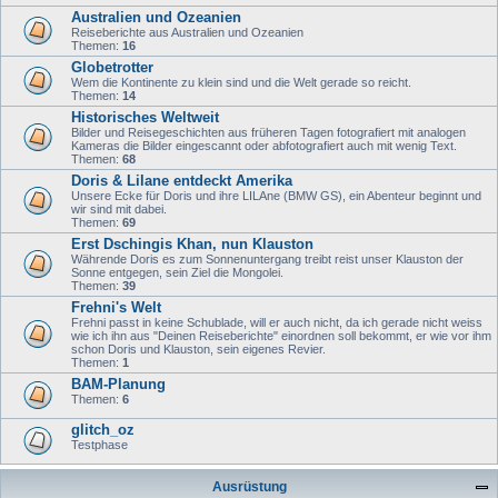
Australien und Ozeanien
Reiseberichte aus Australien und Ozeanien
Themen:
16
Globetrotter
Wem die Kontinente zu klein sind und die Welt gerade so reicht.
Themen:
14
Historisches Weltweit
Bilder und Reisegeschichten aus früheren Tagen fotografiert mit analogen
Kameras die Bilder eingescannt oder abfotografiert auch mit wenig Text.
Themen:
68
Doris & Lilane entdeckt Amerika
Unsere Ecke für Doris und ihre LILAne (BMW GS), ein Abenteur beginnt und
wir sind mit dabei.
Themen:
69
Erst Dschingis Khan, nun Klauston
Währende Doris es zum Sonnenuntergang treibt reist unser Klauston der
Sonne entgegen, sein Ziel die Mongolei.
Themen:
39
Frehni's Welt
Frehni passt in keine Schublade, will er auch nicht, da ich gerade nicht weiss
wie ich ihn aus "Deinen Reiseberichte" einordnen soll bekommt, er wie vor ihm
schon Doris und Klauston, sein eigenes Revier.
Themen:
1
BAM-Planung
Themen:
6
glitch_oz
Testphase
Ausrüstung