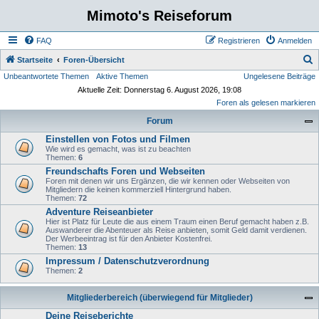
Mimoto's Reiseforum
FAQ
Registrieren
Anmelden
S
Startseite
Foren-Übersicht
Unbeantwortete Themen
Aktive Themen
Ungelesene Beiträge
u
Aktuelle Zeit: Donnerstag 6. August 2026, 19:08
c
Foren als gelesen markieren
h
Forum
e
Einstellen von Fotos und Filmen
Wie wird es gemacht, was ist zu beachten
Themen:
6
Freundschafts Foren und Webseiten
Foren mit denen wir uns Ergänzen, die wir kennen oder Webseiten von
Mitgliedern die keinen kommerziell Hintergrund haben.
Themen:
72
Adventure Reiseanbieter
Hier ist Platz für Leute die aus einem Traum einen Beruf gemacht haben z.B.
Auswanderer die Abenteuer als Reise anbieten, somit Geld damit verdienen.
Der Werbeeintrag ist für den Anbieter Kostenfrei.
Themen:
13
Impressum / Datenschutzverordnung
Themen:
2
Mitgliederbereich (überwiegend für Mitglieder)
Deine Reiseberichte