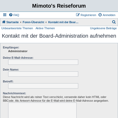
Mimoto's Reiseforum
FAQ
Registrieren
Anmelden
S
Startseite
Foren-Übersicht
Kontakt mit der Board-Administration aufnehmen
Unbeantwortete Themen
Aktive Themen
Ungelesene Beiträge
u
Kontakt mit der Board-Administration aufnehmen
c
h
e
Empfänger:
Administrator
Deine E-Mail-Adresse:
Dein Name:
Betreff:
Nachrichtentext:
Diese Nachricht wird als reiner Text verschickt, verwende daher kein HTML oder
BBCode. Als Antwort-Adresse für die E-Mail wird deine E-Mail-Adresse angegeben.