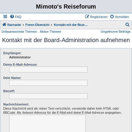
Mimoto's Reiseforum
FAQ
Registrieren
Anmelden
S
Startseite
Foren-Übersicht
Kontakt mit der Board-Administration aufnehmen
Unbeantwortete Themen
Aktive Themen
Ungelesene Beiträge
u
Kontakt mit der Board-Administration aufnehmen
c
h
e
Empfänger:
Administrator
Deine E-Mail-Adresse:
Dein Name:
Betreff:
Nachrichtentext:
Diese Nachricht wird als reiner Text verschickt, verwende daher kein HTML oder
BBCode. Als Antwort-Adresse für die E-Mail wird deine E-Mail-Adresse angegeben.