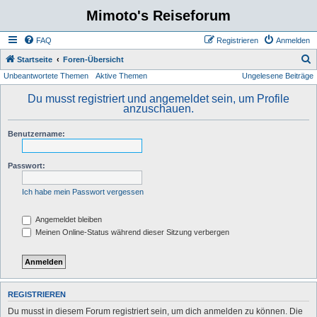
Mimoto's Reiseforum
FAQ
Registrieren
Anmelden
S
Startseite
Foren-Übersicht
Unbeantwortete Themen
Aktive Themen
Ungelesene Beiträge
u
c
Du musst registriert und angemeldet sein, um Profile
anzuschauen.
h
e
Benutzername:
Passwort:
Ich habe mein Passwort vergessen
Angemeldet bleiben
Meinen Online-Status während dieser Sitzung verbergen
REGISTRIEREN
Du musst in diesem Forum registriert sein, um dich anmelden zu können. Die