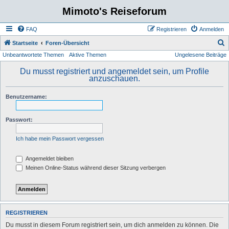
Mimoto's Reiseforum
FAQ
Registrieren
Anmelden
S
Startseite
Foren-Übersicht
Unbeantwortete Themen
Aktive Themen
Ungelesene Beiträge
u
c
Du musst registriert und angemeldet sein, um Profile
anzuschauen.
h
e
Benutzername:
Passwort:
Ich habe mein Passwort vergessen
Angemeldet bleiben
Meinen Online-Status während dieser Sitzung verbergen
REGISTRIEREN
Du musst in diesem Forum registriert sein, um dich anmelden zu können. Die