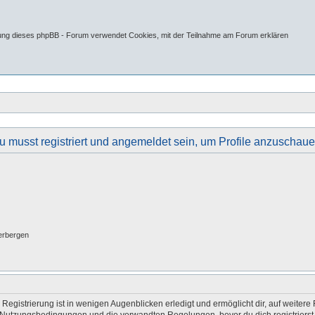
tung dieses phpBB - Forum verwendet Cookies, mit der Teilnahme am Forum erklären
u musst registriert und angemeldet sein, um Profile anzuschaue
erbergen
egistrierung ist in wenigen Augenblicken erledigt und ermöglicht dir, auf weitere 
Nutzungsbedingungen und die verwandten Regelungen, bevor du dich registrierst. 