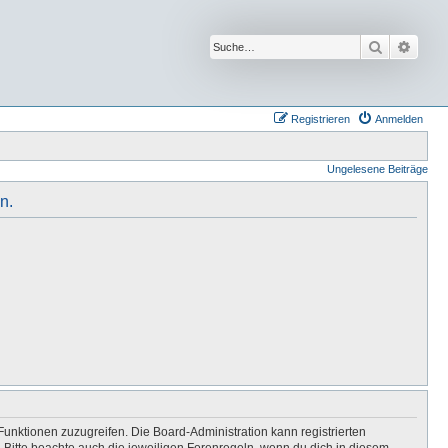
Suche
Erwei
Registrieren
Anmelden
Ungelesene Beiträge
n.
Funktionen zuzugreifen. Die Board-Administration kann registrierten
Bitte beachte auch die jeweiligen Forenregeln, wenn du dich in diesem