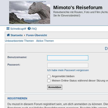
Mimoto's Reiseforum
Reiseberichte mit Routen, Foto und Film (Ach
Sie ihr Einverständnis!)
Schnellzugriff
FAQ
Startseite
Foren-Übersicht
Unbeantwortete Themen
Aktive Themen
D
Benutzername:
Passwort:
Ich habe mein Passwort vergessen
Angemeldet bleiben
Meinen Online-Status während dieser Sitzung v
REGISTRIEREN
Du musst in diesem Forum registriert sein, um dich anmelden zu können. Die R
Benutzern auch zusätzliche Berechtigungen zuweisen. Beachte bitte unsere 