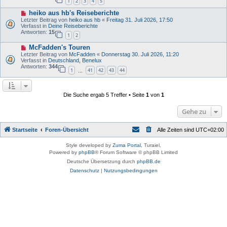
1
2
3
4
5
a
r
g
B
N
heiko aus hb's Reiseberichte
e
e
i
Letzter Beitrag von
heiko aus hb
«
Freitag 31. Juli 2026, 17:50
u
t
Verfasst in
Deine Reiseberichte
e
r
Antworten:
15
1
2
r
a
B
g
N
McFadden's Touren
e
e
i
Letzter Beitrag von
McFadden
«
Donnerstag 30. Juli 2026, 11:20
u
t
Verfasst in
Deutschland, Benelux
e
r
Antworten:
344
1
41
42
43
44
r
…
a
B
g
e
i
Die Suche ergab 5 Treffer • Seite
1
von
1
t
r
a
Gehe zu
g
Startseite
Foren-Übersicht
Alle Zeiten sind
UTC+02:00
Style developed by
Zuma Portal
, Turaiel,
Powered by
phpBB
® Forum Software © phpBB Limited
Deutsche Übersetzung durch
phpBB.de
Datenschutz
|
Nutzungsbedingungen