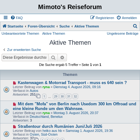
Mimoto's Reiseforum
FAQ
Registrieren
Anmelden
S
Startseite
Foren-Übersicht
Suche
Aktive Themen
Unbeantwortete Themen
Aktive Themen
Ungelesene Beiträge
u
Aktive Themen
c
h
Zur erweiterten Suche
e
Suche
Erweiterte Suche
Die Suche ergab 5 Treffer • Seite
1
von
1
Themen
N
Kastenwagen & Motorrad Transport - muss es 640 sein ?
e
Letzter Beitrag von
ryna
«
Dienstag 4. August 2026, 09:16
u
Verfasst in
Autos
e
Antworten:
251
1
29
30
31
32
r
…
B
N
Mit dem "Mofa" von Berlin nach Usedom 300 km Offroad und
e
e
i
eine kleine Runde um den Wahnsee.
u
t
Letzter Beitrag von
ryna
«
Montag 3. August 2026, 20:37
e
r
Verfasst in
Deutschland, Benelux
r
a
Antworten:
3
B
g
e
N
Straßentour durch Rumänien Juni/Juli 2026
i
e
Letzter Beitrag von
heiko aus hb
«
Samstag 1. August 2026, 19:36
t
u
Verfasst in
Osten, Süd-Osten
r
e
Antworten:
37