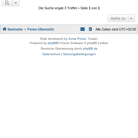
i
t
Die Suche ergab 3 Treffer • Seite
1
von
1
r
a
Gehe zu
g
Startseite
Foren-Übersicht
Alle Zeiten sind
UTC+02:00
Style developed by
Zuma Portal
, Turaiel,
Powered by
phpBB
® Forum Software © phpBB Limited
Deutsche Übersetzung durch
phpBB.de
Datenschutz
|
Nutzungsbedingungen