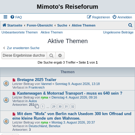
Mimoto's Reiseforum
FAQ
Registrieren
Anmelden
S
Startseite
Foren-Übersicht
Suche
Aktive Themen
Unbeantwortete Themen
Aktive Themen
Ungelesene Beiträge
u
Aktive Themen
c
h
Zur erweiterten Suche
e
Suche
Erweiterte Suche
Die Suche ergab 3 Treffer • Seite
1
von
1
Themen
N
Bretagne 2025 Trailer
e
Letzter Beitrag von
Vanmel
«
Sonntag 9. August 2026, 13:18
u
Verfasst in
Frankreich
e
N
Kastenwagen & Motorrad Transport - muss es 640 sein ?
r
e
B
Letzter Beitrag von
ryna
«
Dienstag 4. August 2026, 09:16
u
e
Verfasst in
Autos
e
i
Antworten:
251
1
29
30
31
32
r
…
t
B
r
N
Mit dem "Mofa" von Berlin nach Usedom 300 km Offroad und
e
a
e
i
eine kleine Runde um den Wahnsee.
g
u
t
Letzter Beitrag von
ryna
«
Montag 3. August 2026, 20:37
e
r
Verfasst in
Deutschland, Benelux
r
a
Antworten:
3
B
g
e