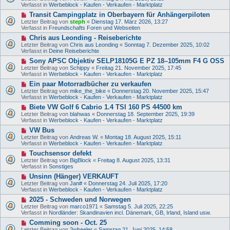
u
e
Verfasst in
Werbeblock - Kaufen - Verkaufen - Marktplatz
a
e
i
g
N
Transit Campingplatz in Oberbayern für Anhängerpiloten
r
t
e
B
Letzter Beitrag von
steph
«
Dienstag 17. März 2026, 13:27
r
u
e
Verfasst in
Freundschafts Foren und Webseiten
a
e
i
g
N
Chris aus Leonding - Reiseberichte
r
t
e
B
Letzter Beitrag von
Chris aus Leonding
«
Sonntag 7. Dezember 2025, 10:02
r
u
e
Verfasst in
Deine Reiseberichte
a
e
i
g
N
Sony APSC Objektiv SELP18105G E PZ 18–105mm F4 G OSS
r
t
e
B
Letzter Beitrag von
Schippy
«
Freitag 21. November 2025, 17:45
r
u
e
Verfasst in
Werbeblock - Kaufen - Verkaufen - Marktplatz
a
e
i
g
N
Ein paar Motorradbücher zu verkaufen
r
t
e
B
Letzter Beitrag von
mike_the_bike
«
Donnerstag 20. November 2025, 15:47
r
u
e
Verfasst in
Werbeblock - Kaufen - Verkaufen - Marktplatz
a
e
i
g
N
Biete VW Golf 6 Cabrio 1.4 TSI 160 PS 44500 km
r
t
e
B
Letzter Beitrag von
blahwas
«
Donnerstag 18. September 2025, 19:39
r
u
e
Verfasst in
Werbeblock - Kaufen - Verkaufen - Marktplatz
a
e
i
g
N
VW Bus
r
t
e
B
Letzter Beitrag von
Andreas W.
«
Montag 18. August 2025, 15:11
r
u
e
Verfasst in
Werbeblock - Kaufen - Verkaufen - Marktplatz
a
e
i
g
N
Touchsensor defekt
r
t
e
B
Letzter Beitrag von
BigBlock
«
Freitag 8. August 2025, 13:31
r
u
e
Verfasst in
Sonstiges
a
e
i
g
N
Unsinn (Hänger) VERKAUFT
r
t
e
B
Letzter Beitrag von
Jan#
«
Donnerstag 24. Juli 2025, 17:20
r
u
e
Verfasst in
Werbeblock - Kaufen - Verkaufen - Marktplatz
a
e
i
g
N
2025 - Schweden und Norwegen
r
t
e
B
Letzter Beitrag von
marco1971
«
Samstag 5. Juli 2025, 22:25
r
u
e
Verfasst in
Nordländer: Skandinavien incl. Dänemark, GB, Irland, Island usw.
a
e
i
g
N
Comming soon - Oct. 25
r
t
e
B
Letzter Beitrag von
2wheeler
«
Samstag 21. Juni 2025, 14:58