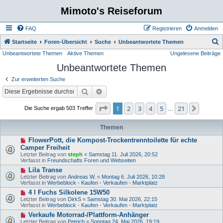
Mimoto's Reiseforum
FAQ
Registrieren
Anmelden
S
Startseite
Foren-Übersicht
Suche
Unbeantwortete Themen
Unbeantwortete Themen
Aktive Themen
Ungelesene Beiträge
u
Unbeantwortete Themen
c
h
Zur erweiterten Suche
e
Suche
Erweiterte Suche
Seite
1
von
21
1
2
3
4
5
21
Nächst
Die Suche ergab 503 Treffer
…
Themen
N
FlowerPott, die Kompost-Trockentrenntoilette für echte
e
Camper Freiheit
u
Letzter Beitrag von
steph
«
Samstag 11. Juli 2026, 20:52
e
Verfasst in
Freundschafts Foren und Webseiten
r
B
N
Lila Transe
e
e
Letzter Beitrag von
Andreas W.
«
Montag 6. Juli 2026, 10:28
i
u
Verfasst in
Werbeblock - Kaufen - Verkaufen - Marktplatz
t
e
N
4 l Fuchs Silkolene 15W50
r
r
e
a
B
Letzter Beitrag von
DirkS
«
Samstag 30. Mai 2026, 22:15
u
g
e
Verfasst in
Werbeblock - Kaufen - Verkaufen - Marktplatz
e
i
N
Verkaufe Motorrad-/Plattform-Anhänger
r
t
e
B
Letzter Beitrag von
Petrich
«
Sonntag 24. Mai 2026, 19:19
r