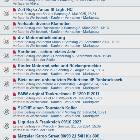
r
u
e
Verfasst in
Afrika
a
e
i
g
N
Zelt Rejka Antao III Light HC
r
t
e
B
Letzter Beitrag von
Bäda
«
Samstag 3. Mai 2025, 23:31
r
u
e
Verfasst in
Werbeblock - Kaufen - Verkaufen - Marktplatz
a
e
i
g
N
Verkaufe diverse Klamotten
r
t
e
B
Letzter Beitrag von
Rainisbistro
«
Samstag 8. März 2025, 13:13
r
u
e
Verfasst in
Werbeblock - Kaufen - Verkaufen - Marktplatz
a
e
i
g
N
div. Motorradbekleidung
r
t
e
B
Letzter Beitrag von
netter Mann
«
Samstag 28. September 2024, 11:33
r
u
e
Verfasst in
Werbeblock - Kaufen - Verkaufen - Marktplatz
a
e
i
g
N
Sardinien - schon letztes Jahr
r
t
e
B
Letzter Beitrag von
jheid
«
Donnerstag 5. September 2024, 19:49
r
u
e
Verfasst in
Italien, der Stiefel
a
e
i
g
N
Kinder Motorradjacke und Rückenprotektor
r
t
e
B
Letzter Beitrag von
diekuh
«
Sonntag 25. August 2024, 19:37
r
u
e
Verfasst in
Werbeblock - Kaufen - Verkaufen - Marktplatz
a
e
i
g
N
Biete neuen unbenutzten Enduristan 4E Tankrucksack
r
t
e
B
Letzter Beitrag von
matoro
«
Donnerstag 8. August 2024, 15:42
r
u
e
Verfasst in
Werbeblock - Kaufen - Verkaufen - Marktplatz
a
e
i
g
N
BMW original Tankrucksack R 1200 R 2011
r
t
e
B
Letzter Beitrag von
BITZER
«
Mittwoch 24. Juli 2024, 15:02
r
u
e
Verfasst in
Werbeblock - Kaufen - Verkaufen - Marktplatz
a
e
i
g
N
SUCHE einen Touratech Koffer
r
t
e
B
Letzter Beitrag von
pässefahrer
«
Montag 22. Juli 2024, 16:21
r
u
e
Verfasst in
Werbeblock - Kaufen - Verkaufen - Marktplatz
a
e
i
g
N
Ligurien & Frankreich 09/10 2023
r
t
e
B
Letzter Beitrag von
Marock
«
Sonntag 21. Juli 2024, 15:39
r
u
e
Verfasst in
Italien, der Stiefel
a
e
i
g
N
Metzeler Karoo Street 90/90 21 54H für 80€
r
t
e
B