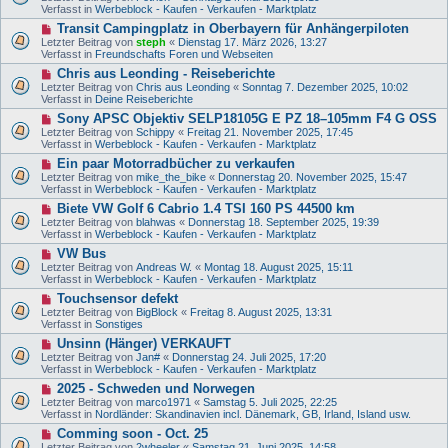
u
e
Verfasst in
Werbeblock - Kaufen - Verkaufen - Marktplatz
a
e
i
g
N
Transit Campingplatz in Oberbayern für Anhängerpiloten
r
t
e
B
Letzter Beitrag von
steph
«
Dienstag 17. März 2026, 13:27
r
u
e
Verfasst in
Freundschafts Foren und Webseiten
a
e
i
g
N
Chris aus Leonding - Reiseberichte
r
t
e
B
Letzter Beitrag von
Chris aus Leonding
«
Sonntag 7. Dezember 2025, 10:02
r
u
e
Verfasst in
Deine Reiseberichte
a
e
i
g
N
Sony APSC Objektiv SELP18105G E PZ 18–105mm F4 G OSS
r
t
e
B
Letzter Beitrag von
Schippy
«
Freitag 21. November 2025, 17:45
r
u
e
Verfasst in
Werbeblock - Kaufen - Verkaufen - Marktplatz
a
e
i
g
N
Ein paar Motorradbücher zu verkaufen
r
t
e
B
Letzter Beitrag von
mike_the_bike
«
Donnerstag 20. November 2025, 15:47
r
u
e
Verfasst in
Werbeblock - Kaufen - Verkaufen - Marktplatz
a
e
i
g
N
Biete VW Golf 6 Cabrio 1.4 TSI 160 PS 44500 km
r
t
e
B
Letzter Beitrag von
blahwas
«
Donnerstag 18. September 2025, 19:39
r
u
e
Verfasst in
Werbeblock - Kaufen - Verkaufen - Marktplatz
a
e
i
g
N
VW Bus
r
t
e
B
Letzter Beitrag von
Andreas W.
«
Montag 18. August 2025, 15:11
r
u
e
Verfasst in
Werbeblock - Kaufen - Verkaufen - Marktplatz
a
e
i
g
N
Touchsensor defekt
r
t
e
B
Letzter Beitrag von
BigBlock
«
Freitag 8. August 2025, 13:31
r
u
e
Verfasst in
Sonstiges
a
e
i
g
N
Unsinn (Hänger) VERKAUFT
r
t
e
B
Letzter Beitrag von
Jan#
«
Donnerstag 24. Juli 2025, 17:20
r
u
e
Verfasst in
Werbeblock - Kaufen - Verkaufen - Marktplatz
a
e
i
g
N
2025 - Schweden und Norwegen
r
t
e
B
Letzter Beitrag von
marco1971
«
Samstag 5. Juli 2025, 22:25
r
u
e
Verfasst in
Nordländer: Skandinavien incl. Dänemark, GB, Irland, Island usw.
a
e
i
g
N
Comming soon - Oct. 25
r
t
e
B
Letzter Beitrag von
2wheeler
«
Samstag 21. Juni 2025, 14:58