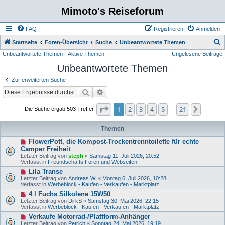
Mimoto's Reiseforum
FAQ
Registrieren
Anmelden
S
Startseite
Foren-Übersicht
Suche
Unbeantwortete Themen
Unbeantwortete Themen
Aktive Themen
Ungelesene Beiträge
u
Unbeantwortete Themen
c
h
Zur erweiterten Suche
e
Suche
Erweiterte Suche
Seite
1
von
21
1
2
3
4
5
21
Nächst
Die Suche ergab 503 Treffer
…
Themen
N
FlowerPott, die Kompost-Trockentrenntoilette für echte
e
Camper Freiheit
u
Letzter Beitrag von
steph
«
Samstag 11. Juli 2026, 20:52
e
Verfasst in
Freundschafts Foren und Webseiten
r
B
N
Lila Transe
e
e
Letzter Beitrag von
Andreas W.
«
Montag 6. Juli 2026, 10:28
i
u
Verfasst in
Werbeblock - Kaufen - Verkaufen - Marktplatz
t
e
N
4 l Fuchs Silkolene 15W50
r
r
e
a
B
Letzter Beitrag von
DirkS
«
Samstag 30. Mai 2026, 22:15
u
g
e
Verfasst in
Werbeblock - Kaufen - Verkaufen - Marktplatz
e
i
N
Verkaufe Motorrad-/Plattform-Anhänger
r
t
e
B
Letzter Beitrag von
Petrich
«
Sonntag 24. Mai 2026, 19:19
r