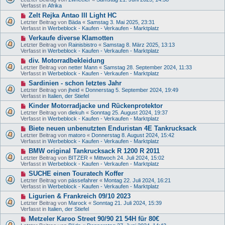
r
u
e
Verfasst in
Afrika
a
e
i
g
N
Zelt Rejka Antao III Light HC
r
t
e
B
Letzter Beitrag von
Bäda
«
Samstag 3. Mai 2025, 23:31
r
u
e
Verfasst in
Werbeblock - Kaufen - Verkaufen - Marktplatz
a
e
i
g
N
Verkaufe diverse Klamotten
r
t
e
B
Letzter Beitrag von
Rainisbistro
«
Samstag 8. März 2025, 13:13
r
u
e
Verfasst in
Werbeblock - Kaufen - Verkaufen - Marktplatz
a
e
i
g
N
div. Motorradbekleidung
r
t
e
B
Letzter Beitrag von
netter Mann
«
Samstag 28. September 2024, 11:33
r
u
e
Verfasst in
Werbeblock - Kaufen - Verkaufen - Marktplatz
a
e
i
g
N
Sardinien - schon letztes Jahr
r
t
e
B
Letzter Beitrag von
jheid
«
Donnerstag 5. September 2024, 19:49
r
u
e
Verfasst in
Italien, der Stiefel
a
e
i
g
N
Kinder Motorradjacke und Rückenprotektor
r
t
e
B
Letzter Beitrag von
diekuh
«
Sonntag 25. August 2024, 19:37
r
u
e
Verfasst in
Werbeblock - Kaufen - Verkaufen - Marktplatz
a
e
i
g
N
Biete neuen unbenutzten Enduristan 4E Tankrucksack
r
t
e
B
Letzter Beitrag von
matoro
«
Donnerstag 8. August 2024, 15:42
r
u
e
Verfasst in
Werbeblock - Kaufen - Verkaufen - Marktplatz
a
e
i
g
N
BMW original Tankrucksack R 1200 R 2011
r
t
e
B
Letzter Beitrag von
BITZER
«
Mittwoch 24. Juli 2024, 15:02
r
u
e
Verfasst in
Werbeblock - Kaufen - Verkaufen - Marktplatz
a
e
i
g
N
SUCHE einen Touratech Koffer
r
t
e
B
Letzter Beitrag von
pässefahrer
«
Montag 22. Juli 2024, 16:21
r
u
e
Verfasst in
Werbeblock - Kaufen - Verkaufen - Marktplatz
a
e
i
g
N
Ligurien & Frankreich 09/10 2023
r
t
e
B
Letzter Beitrag von
Marock
«
Sonntag 21. Juli 2024, 15:39
r
u
e
Verfasst in
Italien, der Stiefel
a
e
i
g
N
Metzeler Karoo Street 90/90 21 54H für 80€
r
t
e
B