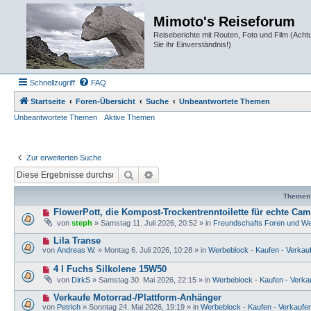
Mimoto's Reiseforum
Reiseberichte mit Routen, Foto und Film (Ach
Sie ihr Einverständnis!)
Schnellzugriff
FAQ
Startseite
Foren-Übersicht
Suche
Unbeantwortete Themen
Unbeantwortete Themen
Aktive Themen
Zur erweiterten Suche
Suche
Erweiterte Suche
Themen
N
FlowerPott, die Kompost-Trockentrenntoilette für echte Cam
e
von
steph
»
Samstag 11. Juli 2026, 20:52
» in
Freundschafts Foren und We
u
e
N
Lila Transe
r
e
von
Andreas W.
»
Montag 6. Juli 2026, 10:28
» in
Werbeblock - Kaufen - Verkauf
B
u
e
e
N
4 l Fuchs Silkolene 15W50
i
r
e
t
von
DirkS
»
Samstag 30. Mai 2026, 22:15
» in
Werbeblock - Kaufen - Verkau
B
u
r
e
e
a
N
Verkaufe Motorrad-/Plattform-Anhänger
i
r
g
e
t
von
Petrich
»
Sonntag 24. Mai 2026, 19:19
» in
Werbeblock - Kaufen - Verkaufen
B