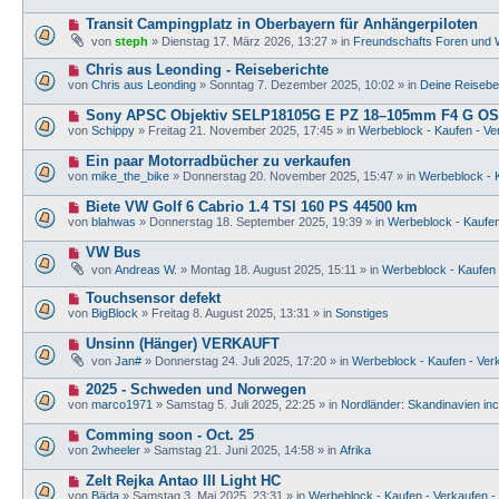
u
r
e
e
a
N
Transit Campingplatz in Oberbayern für Anhängerpiloten
i
r
g
e
t
von
steph
»
Dienstag 17. März 2026, 13:27
» in
Freundschafts Foren und 
B
u
r
e
e
a
N
Chris aus Leonding - Reiseberichte
i
r
g
e
t
von
Chris aus Leonding
»
Sonntag 7. Dezember 2025, 10:02
» in
Deine Reisebe
B
u
r
e
e
a
N
Sony APSC Objektiv SELP18105G E PZ 18–105mm F4 G O
i
r
g
e
t
von
Schippy
»
Freitag 21. November 2025, 17:45
» in
Werbeblock - Kaufen - Ve
B
u
r
e
e
a
N
Ein paar Motorradbücher zu verkaufen
i
r
g
e
t
von
mike_the_bike
»
Donnerstag 20. November 2025, 15:47
» in
Werbeblock - K
B
u
r
e
e
a
N
Biete VW Golf 6 Cabrio 1.4 TSI 160 PS 44500 km
i
r
g
e
t
von
blahwas
»
Donnerstag 18. September 2025, 19:39
» in
Werbeblock - Kaufen
B
u
r
e
e
a
N
VW Bus
i
r
g
e
t
von
Andreas W.
»
Montag 18. August 2025, 15:11
» in
Werbeblock - Kaufen 
B
u
r
e
e
a
N
Touchsensor defekt
i
r
g
e
t
von
BigBlock
»
Freitag 8. August 2025, 13:31
» in
Sonstiges
B
u
r
e
e
a
N
Unsinn (Hänger) VERKAUFT
i
r
g
e
t
von
Jan#
»
Donnerstag 24. Juli 2025, 17:20
» in
Werbeblock - Kaufen - Verk
B
u
r
e
e
a
N
2025 - Schweden und Norwegen
i
r
g
e
t
von
marco1971
»
Samstag 5. Juli 2025, 22:25
» in
Nordländer: Skandinavien inc
B
u
r
e
e
a
N
Comming soon - Oct. 25
i
r
g
e
t
von
2wheeler
»
Samstag 21. Juni 2025, 14:58
» in
Afrika
B
u
r
e
e
a
N
Zelt Rejka Antao III Light HC
i
r
g
e
t
von
Bäda
»
Samstag 3. Mai 2025, 23:31
» in
Werbeblock - Kaufen - Verkaufen -
B