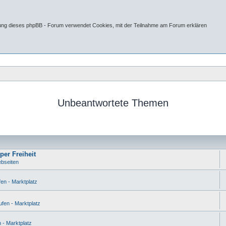
tung dieses phpBB - Forum verwendet Cookies, mit der Teilnahme am Forum erklären
Unbeantwortete Themen
per Freiheit
bseiten
en - Marktplatz
fen - Marktplatz
 - Marktplatz