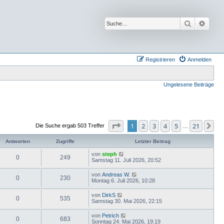
Suche
Erwei
Registrieren
Anmelden
Ungelesene Beiträge
Seite
1
von
21
1
2
3
4
5
21
Nä
Die Suche ergab 503 Treffer
…
Antworten
Zugriffe
Letzter Beitrag
von
steph
0
249
Samstag 11. Juli 2026, 20:52
von
Andreas W.
0
230
Montag 6. Juli 2026, 10:28
von
DirkS
0
535
Samstag 30. Mai 2026, 22:15
von
Petrich
0
683
Sonntag 24. Mai 2026, 19:19