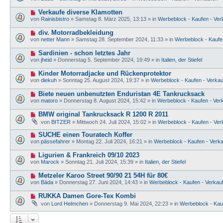
u
r
e
e
a
N
Verkaufe diverse Klamotten
i
r
g
e
t
von
Rainisbistro
»
Samstag 8. März 2025, 13:13
» in
Werbeblock - Kaufen - Ver
B
u
r
e
e
a
N
div. Motorradbekleidung
i
r
g
e
t
von
netter Mann
»
Samstag 28. September 2024, 11:33
» in
Werbeblock - Kaufen
B
u
r
e
e
a
N
Sardinien - schon letztes Jahr
i
r
g
e
t
von
jheid
»
Donnerstag 5. September 2024, 19:49
» in
Italien, der Stiefel
B
u
r
e
e
a
N
Kinder Motorradjacke und Rückenprotektor
i
r
g
e
t
von
diekuh
»
Sonntag 25. August 2024, 19:37
» in
Werbeblock - Kaufen - Verkau
B
u
r
e
e
a
N
Biete neuen unbenutzten Enduristan 4E Tankrucksack
i
r
g
e
t
von
matoro
»
Donnerstag 8. August 2024, 15:42
» in
Werbeblock - Kaufen - Verk
B
u
r
e
e
a
N
BMW original Tankrucksack R 1200 R 2011
i
r
g
e
t
von
BITZER
»
Mittwoch 24. Juli 2024, 15:02
» in
Werbeblock - Kaufen - Ver
B
u
r
e
e
a
N
SUCHE einen Touratech Koffer
i
r
g
e
t
von
pässefahrer
»
Montag 22. Juli 2024, 16:21
» in
Werbeblock - Kaufen - Verka
B
u
r
e
e
a
N
Ligurien & Frankreich 09/10 2023
i
r
g
e
t
von
Marock
»
Sonntag 21. Juli 2024, 15:39
» in
Italien, der Stiefel
B
u
r
e
e
a
N
Metzeler Karoo Street 90/90 21 54H für 80€
i
r
g
e
t
von
Bäda
»
Donnerstag 27. Juni 2024, 14:43
» in
Werbeblock - Kaufen - Verkauf
B
u
r
e
e
a
N
RUKKA Damen Gore-Tex Kombi
i
r
g
e
t
von
Lord Helmchen
»
Donnerstag 9. Mai 2024, 22:23
» in
Werbeblock - Kauf
B
u
r
e
e
a
i
r
g
t