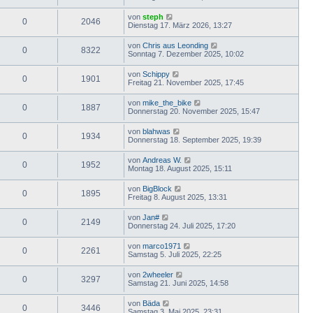
von
steph
0
2046
Dienstag 17. März 2026, 13:27
von
Chris aus Leonding
0
8322
Sonntag 7. Dezember 2025, 10:02
von
Schippy
0
1901
Freitag 21. November 2025, 17:45
von
mike_the_bike
0
1887
Donnerstag 20. November 2025, 15:47
von
blahwas
0
1934
Donnerstag 18. September 2025, 19:39
von
Andreas W.
0
1952
Montag 18. August 2025, 15:11
von
BigBlock
0
1895
Freitag 8. August 2025, 13:31
von
Jan#
0
2149
Donnerstag 24. Juli 2025, 17:20
von
marco1971
0
2261
Samstag 5. Juli 2025, 22:25
von
2wheeler
0
3297
Samstag 21. Juni 2025, 14:58
von
Bäda
0
3446
Samstag 3. Mai 2025, 23:31