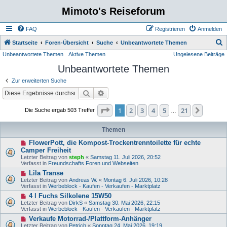
Mimoto's Reiseforum
FAQ
Registrieren
Anmelden
S
Startseite
Foren-Übersicht
Suche
Unbeantwortete Themen
Unbeantwortete Themen
Aktive Themen
Ungelesene Beiträge
u
Unbeantwortete Themen
c
h
Zur erweiterten Suche
e
Suche
Erweiterte Suche
Seite
1
von
21
1
2
3
4
5
21
Nächst
Die Suche ergab 503 Treffer
…
Themen
N
FlowerPott, die Kompost-Trockentrenntoilette für echte
e
Camper Freiheit
u
Letzter Beitrag von
steph
«
Samstag 11. Juli 2026, 20:52
e
Verfasst in
Freundschafts Foren und Webseiten
r
B
N
Lila Transe
e
e
Letzter Beitrag von
Andreas W.
«
Montag 6. Juli 2026, 10:28
i
u
Verfasst in
Werbeblock - Kaufen - Verkaufen - Marktplatz
t
e
N
4 l Fuchs Silkolene 15W50
r
r
e
a
B
Letzter Beitrag von
DirkS
«
Samstag 30. Mai 2026, 22:15
u
g
e
Verfasst in
Werbeblock - Kaufen - Verkaufen - Marktplatz
e
i
N
Verkaufe Motorrad-/Plattform-Anhänger
r
t
e
B
Letzter Beitrag von
Petrich
«
Sonntag 24. Mai 2026, 19:19
r