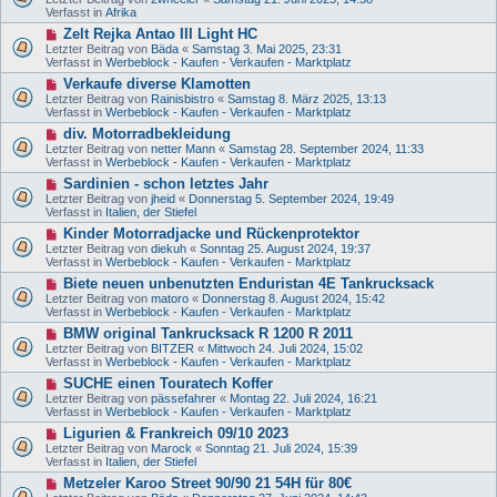
r
u
e
Verfasst in
Afrika
a
e
i
g
N
Zelt Rejka Antao III Light HC
r
t
e
B
Letzter Beitrag von
Bäda
«
Samstag 3. Mai 2025, 23:31
r
u
e
Verfasst in
Werbeblock - Kaufen - Verkaufen - Marktplatz
a
e
i
g
N
Verkaufe diverse Klamotten
r
t
e
B
Letzter Beitrag von
Rainisbistro
«
Samstag 8. März 2025, 13:13
r
u
e
Verfasst in
Werbeblock - Kaufen - Verkaufen - Marktplatz
a
e
i
g
N
div. Motorradbekleidung
r
t
e
B
Letzter Beitrag von
netter Mann
«
Samstag 28. September 2024, 11:33
r
u
e
Verfasst in
Werbeblock - Kaufen - Verkaufen - Marktplatz
a
e
i
g
N
Sardinien - schon letztes Jahr
r
t
e
B
Letzter Beitrag von
jheid
«
Donnerstag 5. September 2024, 19:49
r
u
e
Verfasst in
Italien, der Stiefel
a
e
i
g
N
Kinder Motorradjacke und Rückenprotektor
r
t
e
B
Letzter Beitrag von
diekuh
«
Sonntag 25. August 2024, 19:37
r
u
e
Verfasst in
Werbeblock - Kaufen - Verkaufen - Marktplatz
a
e
i
g
N
Biete neuen unbenutzten Enduristan 4E Tankrucksack
r
t
e
B
Letzter Beitrag von
matoro
«
Donnerstag 8. August 2024, 15:42
r
u
e
Verfasst in
Werbeblock - Kaufen - Verkaufen - Marktplatz
a
e
i
g
N
BMW original Tankrucksack R 1200 R 2011
r
t
e
B
Letzter Beitrag von
BITZER
«
Mittwoch 24. Juli 2024, 15:02
r
u
e
Verfasst in
Werbeblock - Kaufen - Verkaufen - Marktplatz
a
e
i
g
N
SUCHE einen Touratech Koffer
r
t
e
B
Letzter Beitrag von
pässefahrer
«
Montag 22. Juli 2024, 16:21
r
u
e
Verfasst in
Werbeblock - Kaufen - Verkaufen - Marktplatz
a
e
i
g
N
Ligurien & Frankreich 09/10 2023
r
t
e
B
Letzter Beitrag von
Marock
«
Sonntag 21. Juli 2024, 15:39
r
u
e
Verfasst in
Italien, der Stiefel
a
e
i
g
N
Metzeler Karoo Street 90/90 21 54H für 80€
r
t
e
B