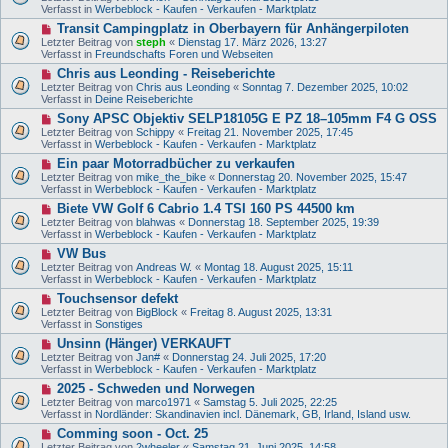
u
e
Verfasst in
Werbeblock - Kaufen - Verkaufen - Marktplatz
a
e
i
g
N
Transit Campingplatz in Oberbayern für Anhängerpiloten
r
t
e
B
Letzter Beitrag von
steph
«
Dienstag 17. März 2026, 13:27
r
u
e
Verfasst in
Freundschafts Foren und Webseiten
a
e
i
g
N
Chris aus Leonding - Reiseberichte
r
t
e
B
Letzter Beitrag von
Chris aus Leonding
«
Sonntag 7. Dezember 2025, 10:02
r
u
e
Verfasst in
Deine Reiseberichte
a
e
i
g
N
Sony APSC Objektiv SELP18105G E PZ 18–105mm F4 G OSS
r
t
e
B
Letzter Beitrag von
Schippy
«
Freitag 21. November 2025, 17:45
r
u
e
Verfasst in
Werbeblock - Kaufen - Verkaufen - Marktplatz
a
e
i
g
N
Ein paar Motorradbücher zu verkaufen
r
t
e
B
Letzter Beitrag von
mike_the_bike
«
Donnerstag 20. November 2025, 15:47
r
u
e
Verfasst in
Werbeblock - Kaufen - Verkaufen - Marktplatz
a
e
i
g
N
Biete VW Golf 6 Cabrio 1.4 TSI 160 PS 44500 km
r
t
e
B
Letzter Beitrag von
blahwas
«
Donnerstag 18. September 2025, 19:39
r
u
e
Verfasst in
Werbeblock - Kaufen - Verkaufen - Marktplatz
a
e
i
g
N
VW Bus
r
t
e
B
Letzter Beitrag von
Andreas W.
«
Montag 18. August 2025, 15:11
r
u
e
Verfasst in
Werbeblock - Kaufen - Verkaufen - Marktplatz
a
e
i
g
N
Touchsensor defekt
r
t
e
B
Letzter Beitrag von
BigBlock
«
Freitag 8. August 2025, 13:31
r
u
e
Verfasst in
Sonstiges
a
e
i
g
N
Unsinn (Hänger) VERKAUFT
r
t
e
B
Letzter Beitrag von
Jan#
«
Donnerstag 24. Juli 2025, 17:20
r
u
e
Verfasst in
Werbeblock - Kaufen - Verkaufen - Marktplatz
a
e
i
g
N
2025 - Schweden und Norwegen
r
t
e
B
Letzter Beitrag von
marco1971
«
Samstag 5. Juli 2025, 22:25
r
u
e
Verfasst in
Nordländer: Skandinavien incl. Dänemark, GB, Irland, Island usw.
a
e
i
g
N
Comming soon - Oct. 25
r
t
e
B
Letzter Beitrag von
2wheeler
«
Samstag 21. Juni 2025, 14:58