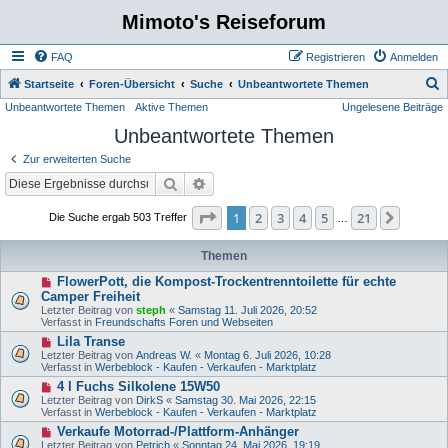
Mimoto's Reiseforum
FAQ
Registrieren
Anmelden
S
Startseite
Foren-Übersicht
Suche
Unbeantwortete Themen
Unbeantwortete Themen
Aktive Themen
Ungelesene Beiträge
u
Unbeantwortete Themen
c
h
Zur erweiterten Suche
e
Suche
Erweiterte Suche
Seite
1
von
21
1
2
3
4
5
21
Nächst
Die Suche ergab 503 Treffer
…
Themen
N
FlowerPott, die Kompost-Trockentrenntoilette für echte
e
Camper Freiheit
u
Letzter Beitrag von
steph
«
Samstag 11. Juli 2026, 20:52
e
Verfasst in
Freundschafts Foren und Webseiten
r
B
N
Lila Transe
e
e
Letzter Beitrag von
Andreas W.
«
Montag 6. Juli 2026, 10:28
i
u
Verfasst in
Werbeblock - Kaufen - Verkaufen - Marktplatz
t
e
N
4 l Fuchs Silkolene 15W50
r
r
e
a
B
Letzter Beitrag von
DirkS
«
Samstag 30. Mai 2026, 22:15
u
g
e
Verfasst in
Werbeblock - Kaufen - Verkaufen - Marktplatz
e
i
N
Verkaufe Motorrad-/Plattform-Anhänger
r
t
e
B
Letzter Beitrag von
Petrich
«
Sonntag 24. Mai 2026, 19:19
r