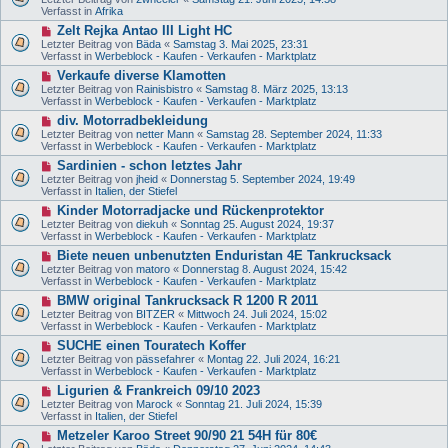
r
u
e
Verfasst in
Afrika
a
e
i
g
N
Zelt Rejka Antao III Light HC
r
t
e
B
Letzter Beitrag von
Bäda
«
Samstag 3. Mai 2025, 23:31
r
u
e
Verfasst in
Werbeblock - Kaufen - Verkaufen - Marktplatz
a
e
i
g
N
Verkaufe diverse Klamotten
r
t
e
B
Letzter Beitrag von
Rainisbistro
«
Samstag 8. März 2025, 13:13
r
u
e
Verfasst in
Werbeblock - Kaufen - Verkaufen - Marktplatz
a
e
i
g
N
div. Motorradbekleidung
r
t
e
B
Letzter Beitrag von
netter Mann
«
Samstag 28. September 2024, 11:33
r
u
e
Verfasst in
Werbeblock - Kaufen - Verkaufen - Marktplatz
a
e
i
g
N
Sardinien - schon letztes Jahr
r
t
e
B
Letzter Beitrag von
jheid
«
Donnerstag 5. September 2024, 19:49
r
u
e
Verfasst in
Italien, der Stiefel
a
e
i
g
N
Kinder Motorradjacke und Rückenprotektor
r
t
e
B
Letzter Beitrag von
diekuh
«
Sonntag 25. August 2024, 19:37
r
u
e
Verfasst in
Werbeblock - Kaufen - Verkaufen - Marktplatz
a
e
i
g
N
Biete neuen unbenutzten Enduristan 4E Tankrucksack
r
t
e
B
Letzter Beitrag von
matoro
«
Donnerstag 8. August 2024, 15:42
r
u
e
Verfasst in
Werbeblock - Kaufen - Verkaufen - Marktplatz
a
e
i
g
N
BMW original Tankrucksack R 1200 R 2011
r
t
e
B
Letzter Beitrag von
BITZER
«
Mittwoch 24. Juli 2024, 15:02
r
u
e
Verfasst in
Werbeblock - Kaufen - Verkaufen - Marktplatz
a
e
i
g
N
SUCHE einen Touratech Koffer
r
t
e
B
Letzter Beitrag von
pässefahrer
«
Montag 22. Juli 2024, 16:21
r
u
e
Verfasst in
Werbeblock - Kaufen - Verkaufen - Marktplatz
a
e
i
g
N
Ligurien & Frankreich 09/10 2023
r
t
e
B
Letzter Beitrag von
Marock
«
Sonntag 21. Juli 2024, 15:39
r
u
e
Verfasst in
Italien, der Stiefel
a
e
i
g
N
Metzeler Karoo Street 90/90 21 54H für 80€
r
t
e
B