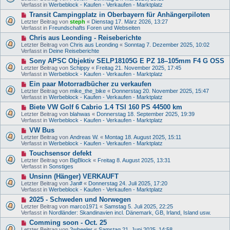
u
e
Verfasst in
Werbeblock - Kaufen - Verkaufen - Marktplatz
a
e
i
g
N
Transit Campingplatz in Oberbayern für Anhängerpiloten
r
t
e
B
Letzter Beitrag von
steph
«
Dienstag 17. März 2026, 13:27
r
u
e
Verfasst in
Freundschafts Foren und Webseiten
a
e
i
g
N
Chris aus Leonding - Reiseberichte
r
t
e
B
Letzter Beitrag von
Chris aus Leonding
«
Sonntag 7. Dezember 2025, 10:02
r
u
e
Verfasst in
Deine Reiseberichte
a
e
i
g
N
Sony APSC Objektiv SELP18105G E PZ 18–105mm F4 G OSS
r
t
e
B
Letzter Beitrag von
Schippy
«
Freitag 21. November 2025, 17:45
r
u
e
Verfasst in
Werbeblock - Kaufen - Verkaufen - Marktplatz
a
e
i
g
N
Ein paar Motorradbücher zu verkaufen
r
t
e
B
Letzter Beitrag von
mike_the_bike
«
Donnerstag 20. November 2025, 15:47
r
u
e
Verfasst in
Werbeblock - Kaufen - Verkaufen - Marktplatz
a
e
i
g
N
Biete VW Golf 6 Cabrio 1.4 TSI 160 PS 44500 km
r
t
e
B
Letzter Beitrag von
blahwas
«
Donnerstag 18. September 2025, 19:39
r
u
e
Verfasst in
Werbeblock - Kaufen - Verkaufen - Marktplatz
a
e
i
g
N
VW Bus
r
t
e
B
Letzter Beitrag von
Andreas W.
«
Montag 18. August 2025, 15:11
r
u
e
Verfasst in
Werbeblock - Kaufen - Verkaufen - Marktplatz
a
e
i
g
N
Touchsensor defekt
r
t
e
B
Letzter Beitrag von
BigBlock
«
Freitag 8. August 2025, 13:31
r
u
e
Verfasst in
Sonstiges
a
e
i
g
N
Unsinn (Hänger) VERKAUFT
r
t
e
B
Letzter Beitrag von
Jan#
«
Donnerstag 24. Juli 2025, 17:20
r
u
e
Verfasst in
Werbeblock - Kaufen - Verkaufen - Marktplatz
a
e
i
g
N
2025 - Schweden und Norwegen
r
t
e
B
Letzter Beitrag von
marco1971
«
Samstag 5. Juli 2025, 22:25
r
u
e
Verfasst in
Nordländer: Skandinavien incl. Dänemark, GB, Irland, Island usw.
a
e
i
g
N
Comming soon - Oct. 25
r
t
e
B
Letzter Beitrag von
2wheeler
«
Samstag 21. Juni 2025, 14:58