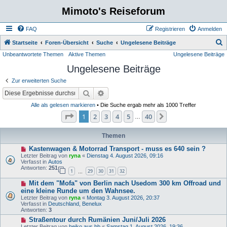
Mimoto's Reiseforum
FAQ
Registrieren
Anmelden
S
Startseite
Foren-Übersicht
Suche
Ungelesene Beiträge
Unbeantwortete Themen
Aktive Themen
Ungelesene Beiträge
u
Ungelesene Beiträge
c
h
Zur erweiterten Suche
e
Suche
Erweiterte Suche
Alle als gelesen markieren
• Die Suche ergab mehr als 1000 Treffer
Seite
1
von
40
1
2
3
4
5
40
Nächste
…
Themen
N
Kastenwagen & Motorrad Transport - muss es 640 sein ?
e
Letzter Beitrag von
ryna
«
Dienstag 4. August 2026, 09:16
u
Verfasst in
Autos
e
Antworten:
251
1
29
30
31
32
r
…
B
N
Mit dem "Mofa" von Berlin nach Usedom 300 km Offroad und
e
e
i
eine kleine Runde um den Wahnsee.
u
t
Letzter Beitrag von
ryna
«
Montag 3. August 2026, 20:37
e
r
Verfasst in
Deutschland, Benelux
r
a
Antworten:
3
B
g
e
N
Straßentour durch Rumänien Juni/Juli 2026
i
e
Letzter Beitrag von
heiko aus hb
«
Samstag 1. August 2026, 19:36