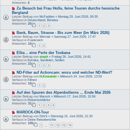
e
r
Antworten:
6
r
a
N
Zu Besuch bei Frau Holle, feine Touren durchs hessische
B
g
e
e
Bergland
u
i
Letzter Beitrag von
McFadden
«
Montag 29. Juni 2026, 09:35
e
t
Verfasst in
Deutschland, Benelux
r
r
Antworten:
20
B
1
2
3
a
e
g
N
i
Bank, Baum, Strasse - Bis zum Meer (Im März 2026)
e
t
Letzter Beitrag von
Wernair
«
Samstag 27. Juni 2026, 17:47
u
r
Verfasst in
Frankreich
e
a
Antworten:
10
1
2
r
g
B
N
Elba .. eine Perle der Toskana
e
e
i
Letzter Beitrag von
steph
«
Freitag 26. Juni 2026, 14:41
u
t
Verfasst in
Korsika, Sardinien, Sizilien
e
r
Antworten:
23
1
2
3
r
a
B
g
N
ND-Filter auf Actioncam: wozu und welcher ND-Wert?
e
e
i
Letzter Beitrag von
H.Kowalski
«
Mittwoch 24. Juni 2026, 13:59
u
t
Verfasst in
Filmen
e
r
Antworten:
10
1
2
r
a
B
g
N
Auf den Spuren des Alpenbollerns ... Ende Mai 2026
e
e
i
Letzter Beitrag von
Marock
«
Mittwoch 17. Juni 2026, 15:56
u
t
Verfasst in
Reiserückblicke
e
r
Antworten:
31
1
2
3
4
r
a
B
g
N
MAROCK-ON-Tour
e
e
i
Letzter Beitrag von
DirkS
«
Dienstag 16. Juni 2026, 21:33
u
t
Verfasst in
Deine Reiseberichte
e
r
Antworten:
105
1
11
12
13
14
r
…
a
B
g