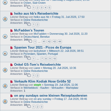
t
u
Verfasst in
Osten, Süd-Osten
r
e
Antworten:
37
1
2
3
4
5
a
r
g
B
N
heiko aus hb's Reiseberichte
e
e
i
Letzter Beitrag von
heiko aus hb
«
Freitag 31. Juli 2026, 17:50
u
t
Verfasst in
Deine Reiseberichte
e
r
Antworten:
15
1
2
r
a
B
g
N
McFadden's Touren
e
e
i
Letzter Beitrag von
McFadden
«
Donnerstag 30. Juli 2026, 11:20
u
t
Verfasst in
Deutschland, Benelux
e
r
Antworten:
344
1
41
42
43
44
r
…
a
B
g
N
Spanien Tour 2021 - Picos de Europa
e
e
i
Letzter Beitrag von
luckyloser
«
Mittwoch 22. Juli 2026, 08:51
u
t
Verfasst in
Pyrenäen, Spanien, Portugal
e
r
Antworten:
73
1
7
8
9
10
r
…
a
B
g
N
Onkel GS-Tom's Reiseberichte
e
e
i
Letzter Beitrag von
Liane
«
Montag 20. Juli 2026, 10:36
u
t
Verfasst in
Deine Reiseberichte
e
r
Antworten:
12
1
2
r
a
B
g
N
Verkaufe Klim Kodiak Hose Größe 52
e
e
i
Letzter Beitrag von
steph
«
Sonntag 19. Juli 2026, 11:06
u
t
Verfasst in
Werbeblock - Kaufen - Verkaufen - Marktplatz
e
r
Antworten:
1
r
a
N
on any sundays seine kleinen Reiseplaudereien
B
g
e
e
Letzter Beitrag von
on any sunday
«
Freitag 17. Juli 2026, 09:46
u
i
Verfasst in
Deine Reiseberichte
e
t
Antworten:
18
1
2
3
r
r
B
a