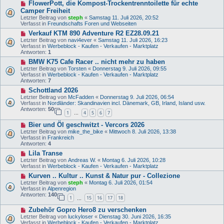
N
FlowerPott, die Kompost-Trockentrenntoilette für echte
e
g
e
i
Camper Freiheit
u
t
Letzter Beitrag von
steph
«
Samstag 11. Juli 2026, 20:52
e
r
Verfasst in
Freundschafts Foren und Webseiten
r
a
B
N
Verkauf KTM 890 Adventure R2 EZ28.09.21
g
e
e
Letzter Beitrag von
navi4ever
«
Samstag 11. Juli 2026, 16:23
i
u
Verfasst in
Werbeblock - Kaufen - Verkaufen - Marktplatz
t
e
Antworten:
1
r
r
N
BMW K75 Cafe Racer .. nicht mehr zu haben
a
B
e
g
e
Letzter Beitrag von
Torsten
«
Donnerstag 9. Juli 2026, 09:55
u
i
Verfasst in
Werbeblock - Kaufen - Verkaufen - Marktplatz
e
t
Antworten:
7
r
r
N
Schottland 2026
B
a
e
e
Letzter Beitrag von
McFadden
«
Donnerstag 9. Juli 2026, 06:54
g
u
i
Verfasst in
Nordländer: Skandinavien incl. Dänemark, GB, Irland, Island usw.
e
t
Antworten:
50
1
4
5
6
7
r
…
r
B
a
N
Bier und Öl geschwitzt - Vercors 2026
e
g
e
i
Letzter Beitrag von
mike_the_bike
«
Mittwoch 8. Juli 2026, 13:38
u
t
Verfasst in
Frankreich
e
r
Antworten:
4
r
a
N
Lila Transe
B
g
e
e
Letzter Beitrag von
Andreas W.
«
Montag 6. Juli 2026, 10:28
u
i
Verfasst in
Werbeblock - Kaufen - Verkaufen - Marktplatz
e
t
N
Kurven .. Kultur .. Kunst & Natur pur - Collezione
r
r
e
B
Letzter Beitrag von
steph
«
Montag 6. Juli 2026, 01:54
a
u
e
Verfasst in
Alpenregion
g
e
i
Antworten:
140
1
15
16
17
18
r
…
t
B
r
N
Zubehör Gopro Hero8 zu verschenken
e
a
e
i
Letzter Beitrag von
luckyloser
«
Dienstag 30. Juni 2026, 16:35
g
u
t
Verfasst in
Werbeblock - Kaufen - Verkaufen - Marktplatz