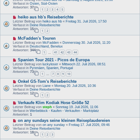
t
u
Verfasst in
Osten, Süd-Osten
r
e
Antworten:
37
1
2
3
4
5
a
r
g
B
N
heiko aus hb's Reiseberichte
e
e
i
Letzter Beitrag von
heiko aus hb
«
Freitag 31. Juli 2026, 17:50
u
t
Verfasst in
Deine Reiseberichte
e
r
Antworten:
15
1
2
r
a
B
g
N
McFadden's Touren
e
e
i
Letzter Beitrag von
McFadden
«
Donnerstag 30. Juli 2026, 11:20
u
t
Verfasst in
Deutschland, Benelux
e
r
Antworten:
344
1
41
42
43
44
r
…
a
B
g
N
Spanien Tour 2021 - Picos de Europa
e
e
i
Letzter Beitrag von
luckyloser
«
Mittwoch 22. Juli 2026, 08:51
u
t
Verfasst in
Pyrenäen, Spanien, Portugal
e
r
Antworten:
73
1
7
8
9
10
r
…
a
B
g
N
Onkel GS-Tom's Reiseberichte
e
e
i
Letzter Beitrag von
Liane
«
Montag 20. Juli 2026, 10:36
u
t
Verfasst in
Deine Reiseberichte
e
r
Antworten:
12
1
2
r
a
B
g
N
Verkaufe Klim Kodiak Hose Größe 52
e
e
i
Letzter Beitrag von
steph
«
Sonntag 19. Juli 2026, 11:06
u
t
Verfasst in
Werbeblock - Kaufen - Verkaufen - Marktplatz
e
r
Antworten:
1
r
a
N
on any sundays seine kleinen Reiseplaudereien
B
g
e
e
Letzter Beitrag von
on any sunday
«
Freitag 17. Juli 2026, 09:46
u
i
Verfasst in
Deine Reiseberichte
e
t
Antworten:
18
1
2
3
r
r
B
a