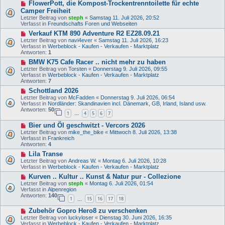
N
FlowerPott, die Kompost-Trockentrenntoilette für echte
e
g
e
i
Camper Freiheit
u
t
Letzter Beitrag von
steph
«
Samstag 11. Juli 2026, 20:52
e
r
Verfasst in
Freundschafts Foren und Webseiten
r
a
B
N
Verkauf KTM 890 Adventure R2 EZ28.09.21
g
e
e
Letzter Beitrag von
navi4ever
«
Samstag 11. Juli 2026, 16:23
i
u
Verfasst in
Werbeblock - Kaufen - Verkaufen - Marktplatz
t
e
Antworten:
1
r
r
N
BMW K75 Cafe Racer .. nicht mehr zu haben
a
B
e
g
e
Letzter Beitrag von
Torsten
«
Donnerstag 9. Juli 2026, 09:55
u
i
Verfasst in
Werbeblock - Kaufen - Verkaufen - Marktplatz
e
t
Antworten:
7
r
r
N
Schottland 2026
B
a
e
e
Letzter Beitrag von
McFadden
«
Donnerstag 9. Juli 2026, 06:54
g
u
i
Verfasst in
Nordländer: Skandinavien incl. Dänemark, GB, Irland, Island usw.
e
t
Antworten:
50
1
4
5
6
7
r
…
r
B
a
N
Bier und Öl geschwitzt - Vercors 2026
e
g
e
i
Letzter Beitrag von
mike_the_bike
«
Mittwoch 8. Juli 2026, 13:38
u
t
Verfasst in
Frankreich
e
r
Antworten:
4
r
a
N
Lila Transe
B
g
e
e
Letzter Beitrag von
Andreas W.
«
Montag 6. Juli 2026, 10:28
u
i
Verfasst in
Werbeblock - Kaufen - Verkaufen - Marktplatz
e
t
N
Kurven .. Kultur .. Kunst & Natur pur - Collezione
r
r
e
B
Letzter Beitrag von
steph
«
Montag 6. Juli 2026, 01:54
a
u
e
Verfasst in
Alpenregion
g
e
i
Antworten:
140
1
15
16
17
18
r
…
t
B
r
N
Zubehör Gopro Hero8 zu verschenken
e
a
e
i
Letzter Beitrag von
luckyloser
«
Dienstag 30. Juni 2026, 16:35
g
u
t
Verfasst in
Werbeblock - Kaufen - Verkaufen - Marktplatz