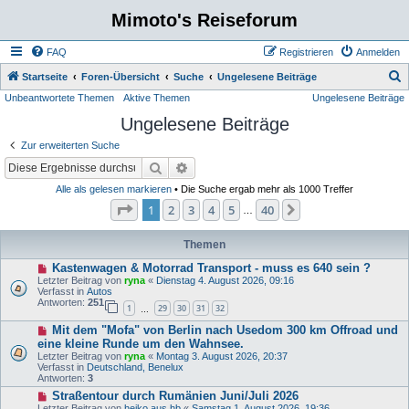
Mimoto's Reiseforum
FAQ
Registrieren
Anmelden
S
Startseite
Foren-Übersicht
Suche
Ungelesene Beiträge
Unbeantwortete Themen
Aktive Themen
Ungelesene Beiträge
u
Ungelesene Beiträge
c
h
Zur erweiterten Suche
e
Suche
Erweiterte Suche
Alle als gelesen markieren
• Die Suche ergab mehr als 1000 Treffer
Seite
1
von
40
1
2
3
4
5
40
Nächste
…
Themen
N
Kastenwagen & Motorrad Transport - muss es 640 sein ?
e
Letzter Beitrag von
ryna
«
Dienstag 4. August 2026, 09:16
u
Verfasst in
Autos
e
Antworten:
251
1
29
30
31
32
r
…
B
N
Mit dem "Mofa" von Berlin nach Usedom 300 km Offroad und
e
e
i
eine kleine Runde um den Wahnsee.
u
t
Letzter Beitrag von
ryna
«
Montag 3. August 2026, 20:37
e
r
Verfasst in
Deutschland, Benelux
r
a
Antworten:
3
B
g
e
N
Straßentour durch Rumänien Juni/Juli 2026
i
e
Letzter Beitrag von
heiko aus hb
«
Samstag 1. August 2026, 19:36