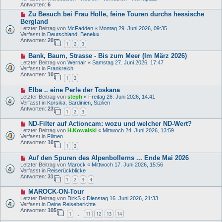
e
r
Antworten:
6
r
a
N
Zu Besuch bei Frau Holle, feine Touren durchs hessische
B
g
e
e
Bergland
u
i
Letzter Beitrag von
McFadden
«
Montag 29. Juni 2026, 09:35
e
t
Verfasst in
Deutschland, Benelux
r
r
Antworten:
20
B
1
2
3
a
e
g
N
i
Bank, Baum, Strasse - Bis zum Meer (Im März 2026)
e
t
Letzter Beitrag von
Wernair
«
Samstag 27. Juni 2026, 17:47
u
r
Verfasst in
Frankreich
e
a
Antworten:
10
1
2
r
g
B
N
Elba .. eine Perle der Toskana
e
e
i
Letzter Beitrag von
steph
«
Freitag 26. Juni 2026, 14:41
u
t
Verfasst in
Korsika, Sardinien, Sizilien
e
r
Antworten:
23
1
2
3
r
a
B
g
N
ND-Filter auf Actioncam: wozu und welcher ND-Wert?
e
e
i
Letzter Beitrag von
H.Kowalski
«
Mittwoch 24. Juni 2026, 13:59
u
t
Verfasst in
Filmen
e
r
Antworten:
10
1
2
r
a
B
g
N
Auf den Spuren des Alpenbollerns ... Ende Mai 2026
e
e
i
Letzter Beitrag von
Marock
«
Mittwoch 17. Juni 2026, 15:56
u
t
Verfasst in
Reiserückblicke
e
r
Antworten:
31
1
2
3
4
r
a
B
g
N
MAROCK-ON-Tour
e
e
i
Letzter Beitrag von
DirkS
«
Dienstag 16. Juni 2026, 21:33
u
t
Verfasst in
Deine Reiseberichte
e
r
Antworten:
105
1
11
12
13
14
r
…
a
B
g