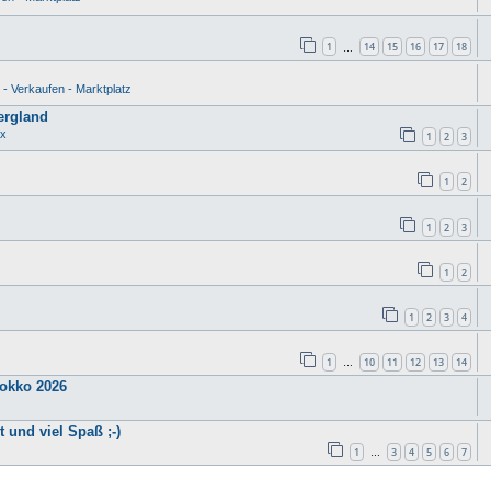
1
14
15
16
17
18
…
- Verkaufen - Marktplatz
ergland
ux
1
2
3
1
2
1
2
3
1
2
1
2
3
4
1
10
11
12
13
14
…
) Marokko 2026
 und viel Spaß ;-)
1
3
4
5
6
7
…