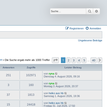
Suche
Erwei
Registrieren
Anmelden
Ungelesene Beiträge
Seite
1
von
40
1
2
3
4
5
40
Nä
ren
• Die Suche ergab mehr als 1000 Treffer
…
Antworten
Zugriffe
Letzter Beitrag
von
ryna
251
102971
Dienstag 4. August 2026, 09:16
von
ryna
3
160
Montag 3. August 2026, 20:37
von
heiko aus hb
37
1813
Samstag 1. August 2026, 19:36
von
heiko aus hb
15
24418
Freitag 31. Juli 2026, 17:50