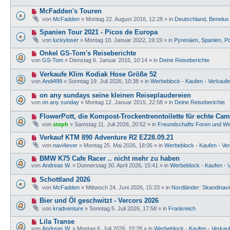
u
r
e
e
a
N
McFadden's Touren
i
r
g
e
t
von
McFadden
»
Montag 22. August 2016, 12:28
» in
Deutschland, Benelux
B
u
r
e
e
a
N
Spanien Tour 2021 - Picos de Europa
i
r
g
e
t
von
luckyloser
»
Montag 10. Januar 2022, 19:19
» in
Pyrenäen, Spanien, Po
B
u
r
e
e
a
N
Onkel GS-Tom's Reiseberichte
i
r
g
e
t
von
GS-Tom
»
Dienstag 6. Januar 2015, 10:14
» in
Deine Reiseberichte
B
u
r
e
e
a
N
Verkaufe Klim Kodiak Hose Größe 52
i
r
g
e
t
von
Andi499
»
Sonntag 19. Juli 2026, 10:38
» in
Werbeblock - Kaufen - Verkaufe
B
u
r
e
e
a
N
on any sundays seine kleinen Reiseplaudereien
i
r
g
e
t
von
on any sunday
»
Montag 12. Januar 2015, 22:58
» in
Deine Reiseberichte
B
u
r
e
e
a
N
FlowerPott, die Kompost-Trockentrenntoilette für echte Cam
i
r
g
e
t
von
steph
»
Samstag 11. Juli 2026, 20:52
» in
Freundschafts Foren und We
B
u
r
e
e
a
N
Verkauf KTM 890 Adventure R2 EZ28.09.21
i
r
g
e
t
von
navi4ever
»
Montag 25. Mai 2026, 18:06
» in
Werbeblock - Kaufen - Ver
B
u
r
e
e
a
N
BMW K75 Cafe Racer .. nicht mehr zu haben
i
r
g
e
t
von
Andreas W.
»
Donnerstag 30. April 2026, 15:41
» in
Werbeblock - Kaufen - V
B
u
r
e
e
a
N
Schottland 2026
i
r
g
e
t
von
McFadden
»
Mittwoch 24. Juni 2026, 15:33
» in
Nordländer: Skandinavie
B
u
r
e
e
a
N
Bier und Öl geschwitzt - Vercors 2026
i
r
g
e
t
von
kradventure
»
Sonntag 5. Juli 2026, 17:58
» in
Frankreich
B
u
r
e
e
a
N
Lila Transe
i
r
g
e
t
von
Andreas W.
»
Montag 6. Juli 2026, 10:28
» in
Werbeblock - Kaufen - Verkauf
B