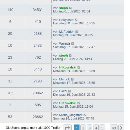
von
steph
140
34531
Montag 6. Juli 2026, 01:54
von
luckyloser
6
410
Dienstag 30. Juni 2026, 16:35
von
McFadden
20
2188
Montag 29. Juni 2026, 09:35
von
Wernair
10
2433
Samstag 27. Juni 2026, 17:47
von
steph
23
762
Freitag 26. Juni 2026, 14:41
von
H.Kowalski
10
5440
Mittwoch 24. Juni 2026, 13:59
von
Marock
31
2198
Mittwoch 17. Juni 2026, 15:56
von
DirkS
105
70962
Dienstag 16. Juni 2026, 21:33
von
H.Kowalski
3
505
Montag 15. Juni 2026, 15:04
von
Micha_Magstadt
53
28662
Sonntag 14. Juni 2026, 07:48
Seite
1
von
40
1
2
3
4
5
40
Nä
Die Suche ergab mehr als 1000 Treffer
…