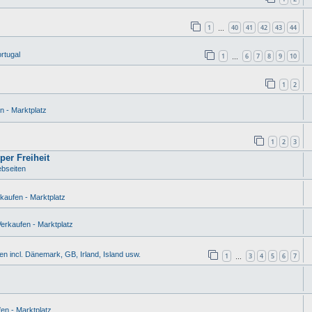
1
40
41
42
43
44
…
rtugal
1
6
7
8
9
10
…
1
2
n - Marktplatz
1
2
3
per Freiheit
bseiten
kaufen - Marktplatz
erkaufen - Marktplatz
n incl. Dänemark, GB, Irland, Island usw.
1
3
4
5
6
7
…
en - Marktplatz