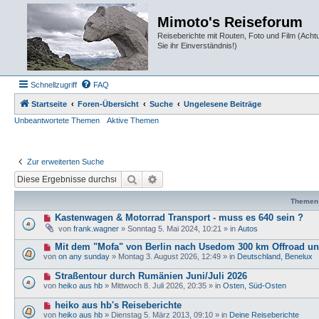
Mimoto's Reiseforum
Reiseberichte mit Routen, Foto und Film (Ach
Sie ihr Einverständnis!)
Schnellzugriff
FAQ
Startseite
Foren-Übersicht
Suche
Ungelesene Beiträge
Unbeantwortete Themen
Aktive Themen
Zur erweiterten Suche
Suche
Erweiterte Suche
Themen
N
Kastenwagen & Motorrad Transport - muss es 640 sein ?
e
von
frank.wagner
»
Sonntag 5. Mai 2024, 10:21
» in
Autos
u
e
N
Mit dem "Mofa" von Berlin nach Usedom 300 km Offroad u
r
e
von
on any sunday
»
Montag 3. August 2026, 12:49
» in
Deutschland, Benelux
B
u
e
e
N
Straßentour durch Rumänien Juni/Juli 2026
i
r
e
t
von
heiko aus hb
»
Mittwoch 8. Juli 2026, 20:35
» in
Osten, Süd-Osten
B
u
r
e
e
a
N
heiko aus hb's Reiseberichte
i
r
g
e
t
von
heiko aus hb
»
Dienstag 5. März 2013, 09:10
» in
Deine Reiseberichte
B