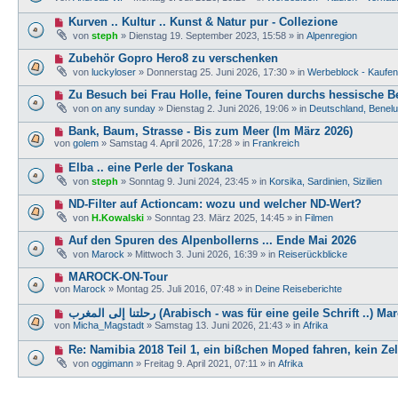
u
r
e
e
a
N
Kurven .. Kultur .. Kunst & Natur pur - Collezione
i
r
g
e
t
von
steph
»
Dienstag 19. September 2023, 15:58
» in
Alpenregion
B
u
r
e
e
a
N
Zubehör Gopro Hero8 zu verschenken
i
r
g
e
t
von
luckyloser
»
Donnerstag 25. Juni 2026, 17:30
» in
Werbeblock - Kaufen 
B
u
r
e
e
a
N
Zu Besuch bei Frau Holle, feine Touren durchs hessische B
i
r
g
e
t
von
on any sunday
»
Dienstag 2. Juni 2026, 19:06
» in
Deutschland, Benel
B
u
r
e
e
a
N
Bank, Baum, Strasse - Bis zum Meer (Im März 2026)
i
r
g
e
t
von
golem
»
Samstag 4. April 2026, 17:28
» in
Frankreich
B
u
r
e
e
a
N
Elba .. eine Perle der Toskana
i
r
g
e
t
von
steph
»
Sonntag 9. Juni 2024, 23:45
» in
Korsika, Sardinien, Sizilien
B
u
r
e
e
a
N
ND-Filter auf Actioncam: wozu und welcher ND-Wert?
i
r
g
e
t
von
H.Kowalski
»
Sonntag 23. März 2025, 14:45
» in
Filmen
B
u
r
e
e
a
N
Auf den Spuren des Alpenbollerns ... Ende Mai 2026
i
r
g
e
t
von
Marock
»
Mittwoch 3. Juni 2026, 16:39
» in
Reiserückblicke
B
u
r
e
e
a
N
MAROCK-ON-Tour
i
r
g
e
t
von
Marock
»
Montag 25. Juli 2016, 07:48
» in
Deine Reiseberichte
B
u
r
e
e
a
N
رحلتنا إلى المغرب (Arabisch - was für eine geile Schrift ..
i
r
g
e
t
von
Micha_Magstadt
»
Samstag 13. Juni 2026, 21:43
» in
Afrika
B
u
r
e
e
a
N
Re: Namibia 2018 Teil 1, ein bißchen Moped fahren, kein Zelt
i
r
g
e
t
von
oggimann
»
Freitag 9. April 2021, 07:11
» in
Afrika
B
u
r
e
e
a
i
r
g
t