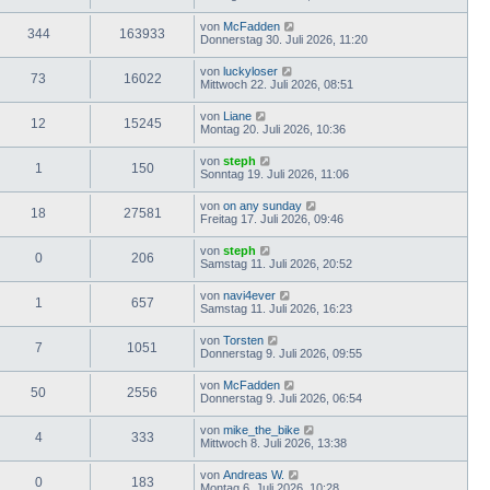
von
McFadden
344
163933
Donnerstag 30. Juli 2026, 11:20
von
luckyloser
73
16022
Mittwoch 22. Juli 2026, 08:51
von
Liane
12
15245
Montag 20. Juli 2026, 10:36
von
steph
1
150
Sonntag 19. Juli 2026, 11:06
von
on any sunday
18
27581
Freitag 17. Juli 2026, 09:46
von
steph
0
206
Samstag 11. Juli 2026, 20:52
von
navi4ever
1
657
Samstag 11. Juli 2026, 16:23
von
Torsten
7
1051
Donnerstag 9. Juli 2026, 09:55
von
McFadden
50
2556
Donnerstag 9. Juli 2026, 06:54
von
mike_the_bike
4
333
Mittwoch 8. Juli 2026, 13:38
von
Andreas W.
0
183
Montag 6. Juli 2026, 10:28