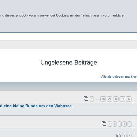
tung dieses phpBB - Forum verwendet Cookies, mit der Teilnahme am Forum erklären
Ungelesene Beiträge
Alle als gelesen markie
1
28
29
30
31
32
…
nd eine kleine Runde um den Wahnsee.
1
2
3
4
5
1
2