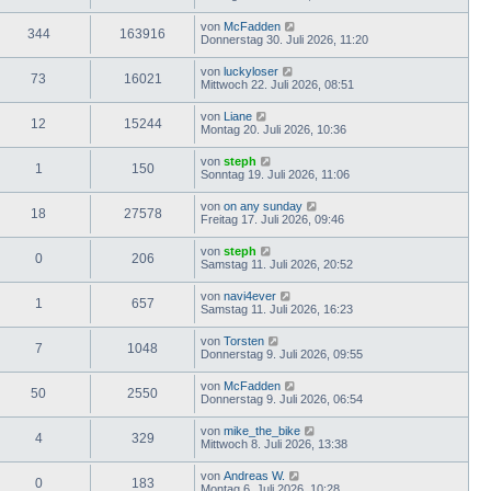
von
McFadden
344
163916
Donnerstag 30. Juli 2026, 11:20
von
luckyloser
73
16021
Mittwoch 22. Juli 2026, 08:51
von
Liane
12
15244
Montag 20. Juli 2026, 10:36
von
steph
1
150
Sonntag 19. Juli 2026, 11:06
von
on any sunday
18
27578
Freitag 17. Juli 2026, 09:46
von
steph
0
206
Samstag 11. Juli 2026, 20:52
von
navi4ever
1
657
Samstag 11. Juli 2026, 16:23
von
Torsten
7
1048
Donnerstag 9. Juli 2026, 09:55
von
McFadden
50
2550
Donnerstag 9. Juli 2026, 06:54
von
mike_the_bike
4
329
Mittwoch 8. Juli 2026, 13:38
von
Andreas W.
0
183
Montag 6. Juli 2026, 10:28