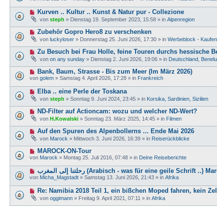
u
r
e
e
a
N
Kurven .. Kultur .. Kunst & Natur pur - Collezione
i
r
g
e
t
von
steph
»
Dienstag 19. September 2023, 15:58
» in
Alpenregion
B
u
r
e
e
a
N
Zubehör Gopro Hero8 zu verschenken
i
r
g
e
t
von
luckyloser
»
Donnerstag 25. Juni 2026, 17:30
» in
Werbeblock - Kaufen 
B
u
r
e
e
a
N
Zu Besuch bei Frau Holle, feine Touren durchs hessische B
i
r
g
e
t
von
on any sunday
»
Dienstag 2. Juni 2026, 19:06
» in
Deutschland, Benel
B
u
r
e
e
a
N
Bank, Baum, Strasse - Bis zum Meer (Im März 2026)
i
r
g
e
t
von
golem
»
Samstag 4. April 2026, 17:28
» in
Frankreich
B
u
r
e
e
a
N
Elba .. eine Perle der Toskana
i
r
g
e
t
von
steph
»
Sonntag 9. Juni 2024, 23:45
» in
Korsika, Sardinien, Sizilien
B
u
r
e
e
a
N
ND-Filter auf Actioncam: wozu und welcher ND-Wert?
i
r
g
e
t
von
H.Kowalski
»
Sonntag 23. März 2025, 14:45
» in
Filmen
B
u
r
e
e
a
N
Auf den Spuren des Alpenbollerns ... Ende Mai 2026
i
r
g
e
t
von
Marock
»
Mittwoch 3. Juni 2026, 16:39
» in
Reiserückblicke
B
u
r
e
e
a
N
MAROCK-ON-Tour
i
r
g
e
t
von
Marock
»
Montag 25. Juli 2016, 07:48
» in
Deine Reiseberichte
B
u
r
e
e
a
N
رحلتنا إلى المغرب (Arabisch - was für eine geile Schrift ..
i
r
g
e
t
von
Micha_Magstadt
»
Samstag 13. Juni 2026, 21:43
» in
Afrika
B
u
r
e
e
a
N
Re: Namibia 2018 Teil 1, ein bißchen Moped fahren, kein Zelt
i
r
g
e
t
von
oggimann
»
Freitag 9. April 2021, 07:11
» in
Afrika
B
u
r
e
e
a
i
r
g
t