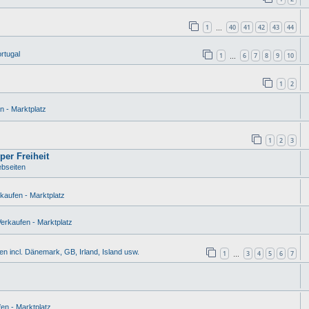
1
40
41
42
43
44
…
rtugal
1
6
7
8
9
10
…
1
2
n - Marktplatz
1
2
3
per Freiheit
bseiten
kaufen - Marktplatz
erkaufen - Marktplatz
n incl. Dänemark, GB, Irland, Island usw.
1
3
4
5
6
7
…
en - Marktplatz