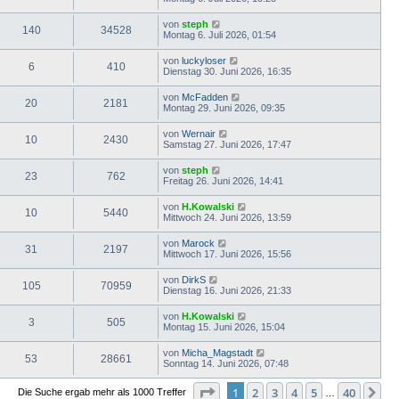
von
steph
140
34528
Montag 6. Juli 2026, 01:54
von
luckyloser
6
410
Dienstag 30. Juni 2026, 16:35
von
McFadden
20
2181
Montag 29. Juni 2026, 09:35
von
Wernair
10
2430
Samstag 27. Juni 2026, 17:47
von
steph
23
762
Freitag 26. Juni 2026, 14:41
von
H.Kowalski
10
5440
Mittwoch 24. Juni 2026, 13:59
von
Marock
31
2197
Mittwoch 17. Juni 2026, 15:56
von
DirkS
105
70959
Dienstag 16. Juni 2026, 21:33
von
H.Kowalski
3
505
Montag 15. Juni 2026, 15:04
von
Micha_Magstadt
53
28661
Sonntag 14. Juni 2026, 07:48
Seite
1
von
40
1
2
3
4
5
40
Nä
Die Suche ergab mehr als 1000 Treffer
…