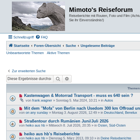
Mimoto's Reiseforum
Reiseberichte mit Routen, Foto und Film (Ach
Sie ihr Einverständnis!)
Schnellzugriff
FAQ
Startseite
Foren-Übersicht
Suche
Ungelesene Beiträge
Unbeantwortete Themen
Aktive Themen
Zur erweiterten Suche
Suche
Erweiterte Suche
Themen
N
Kastenwagen & Motorrad Transport - muss es 640 sein ?
e
von
frank.wagner
»
Sonntag 5. Mai 2024, 10:21
» in
Autos
u
e
N
Mit dem "Mofa" von Berlin nach Usedom 300 km Offroad u
r
e
von
on any sunday
»
Montag 3. August 2026, 12:49
» in
Deutschland, Benelux
B
u
e
e
N
Straßentour durch Rumänien Juni/Juli 2026
i
r
e
t
von
heiko aus hb
»
Mittwoch 8. Juli 2026, 20:35
» in
Osten, Süd-Osten
B
u
r
e
e
a
N
heiko aus hb's Reiseberichte
i
r
g
e
t
von
heiko aus hb
»
Dienstag 5. März 2013, 09:10
» in
Deine Reiseberichte
B