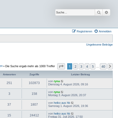
Suche
Erwei
Registrieren
Anmelden
Ungelesene Beiträge
Seite
1
von
40
1
2
3
4
5
40
Nä
ren
• Die Suche ergab mehr als 1000 Treffer
…
Antworten
Zugriffe
Letzter Beitrag
von
ryna
251
102873
Dienstag 4. August 2026, 09:16
von
ryna
3
158
Montag 3. August 2026, 20:37
von
heiko aus hb
37
1807
Samstag 1. August 2026, 19:36
von
heiko aus hb
15
24412
Freitag 31. Juli 2026, 17:50