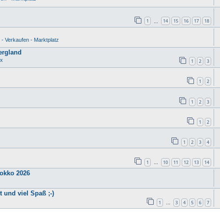
1
14
15
16
17
18
…
- Verkaufen - Marktplatz
ergland
ux
1
2
3
1
2
1
2
3
1
2
1
2
3
4
1
10
11
12
13
14
…
) Marokko 2026
 und viel Spaß ;-)
1
3
4
5
6
7
…