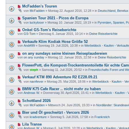
u
r
e
e
a
N
McFadden's Touren
i
r
g
e
t
von
McFadden
»
Montag 22. August 2016, 12:28
» in
Deutschland, Benelux
B
u
r
e
e
a
N
Spanien Tour 2021 - Picos de Europa
i
r
g
e
t
von
luckyloser
»
Montag 10. Januar 2022, 19:19
» in
Pyrenäen, Spanien, Po
B
u
r
e
e
a
N
Onkel GS-Tom's Reiseberichte
i
r
g
e
t
von
GS-Tom
»
Dienstag 6. Januar 2015, 10:14
» in
Deine Reiseberichte
B
u
r
e
e
a
N
Verkaufe Klim Kodiak Hose Größe 52
i
r
g
e
t
von
Andi499
»
Sonntag 19. Juli 2026, 10:38
» in
Werbeblock - Kaufen - Verkaufe
B
u
r
e
e
a
N
on any sundays seine kleinen Reiseplaudereien
i
r
g
e
t
von
on any sunday
»
Montag 12. Januar 2015, 22:58
» in
Deine Reiseberichte
B
u
r
e
e
a
N
FlowerPott, die Kompost-Trockentrenntoilette für echte Cam
i
r
g
e
t
von
steph
»
Samstag 11. Juli 2026, 20:52
» in
Freundschafts Foren und We
B
u
r
e
e
a
N
Verkauf KTM 890 Adventure R2 EZ28.09.21
i
r
g
e
t
von
navi4ever
»
Montag 25. Mai 2026, 18:06
» in
Werbeblock - Kaufen - Ver
B
u
r
e
e
a
N
BMW K75 Cafe Racer .. nicht mehr zu haben
i
r
g
e
t
von
Andreas W.
»
Donnerstag 30. April 2026, 15:41
» in
Werbeblock - Kaufen - V
B
u
r
e
e
a
N
Schottland 2026
i
r
g
e
t
von
McFadden
»
Mittwoch 24. Juni 2026, 15:33
» in
Nordländer: Skandinavie
B
u
r
e
e
a
N
Bier und Öl geschwitzt - Vercors 2026
i
r
g
e
t
von
kradventure
»
Sonntag 5. Juli 2026, 17:58
» in
Frankreich
B
u
r
e
e
a
N
Lila Transe
i
r
g
e
t
von
Andreas W.
»
Montag 6. Juli 2026, 10:28
» in
Werbeblock - Kaufen - Verkauf
B