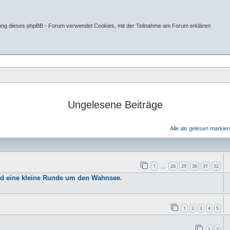
tung dieses phpBB - Forum verwendet Cookies, mit der Teilnahme am Forum erklären
Ungelesene Beiträge
Alle als gelesen markie
1
28
29
30
31
32
…
nd eine kleine Runde um den Wahnsee.
1
2
3
4
5
1
2