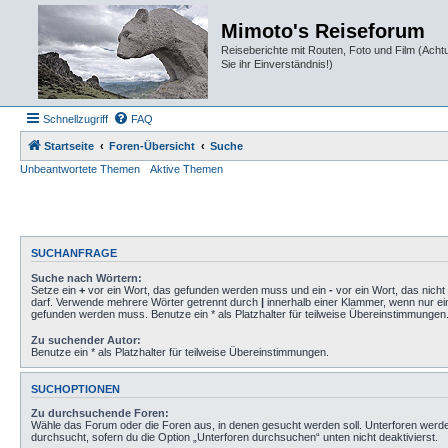
Mimoto's Reiseforum
Reiseberichte mit Routen, Foto und Film (Ach
Sie ihr Einverständnis!)
Schnellzugriff
FAQ
Startseite
Foren-Übersicht
Suche
Unbeantwortete Themen
Aktive Themen
SUCHANFRAGE
Suche nach Wörtern:
Setze ein
+
vor ein Wort, das gefunden werden muss und ein
-
vor ein Wort, das nich
darf. Verwende mehrere Wörter getrennt durch
|
innerhalb einer Klammer, wenn nur ei
gefunden werden muss. Benutze ein * als Platzhalter für teilweise Übereinstimmungen
Zu suchender Autor:
Benutze ein * als Platzhalter für teilweise Übereinstimmungen.
SUCHOPTIONEN
Zu durchsuchende Foren:
Wähle das Forum oder die Foren aus, in denen gesucht werden soll. Unterforen werd
durchsucht, sofern du die Option „Unterforen durchsuchen“ unten nicht deaktivierst.