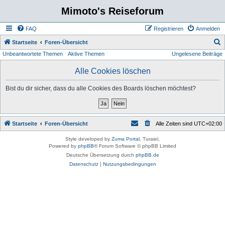
Mimoto's Reiseforum
FAQ
Registrieren
Anmelden
S
Startseite
Foren-Übersicht
Unbeantwortete Themen
Aktive Themen
Ungelesene Beiträge
u
c
Alle Cookies löschen
h
Bist du dir sicher, dass du alle Cookies des Boards löschen möchtest?
e
Startseite
Foren-Übersicht
Alle Zeiten sind
UTC+02:00
Style developed by
Zuma Portal
, Turaiel,
Powered by
phpBB
® Forum Software © phpBB Limited
Deutsche Übersetzung durch
phpBB.de
Datenschutz
|
Nutzungsbedingungen