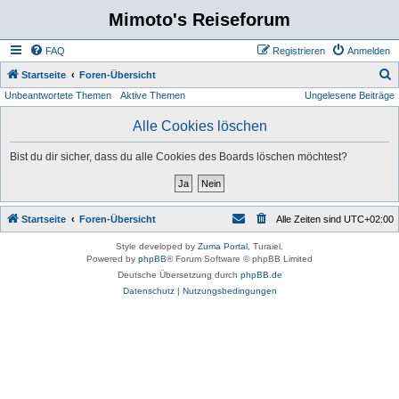
Mimoto's Reiseforum
FAQ
Registrieren
Anmelden
S
Startseite
Foren-Übersicht
Unbeantwortete Themen
Aktive Themen
Ungelesene Beiträge
u
c
Alle Cookies löschen
h
Bist du dir sicher, dass du alle Cookies des Boards löschen möchtest?
e
Startseite
Foren-Übersicht
Alle Zeiten sind
UTC+02:00
Style developed by
Zuma Portal
, Turaiel,
Powered by
phpBB
® Forum Software © phpBB Limited
Deutsche Übersetzung durch
phpBB.de
Datenschutz
|
Nutzungsbedingungen