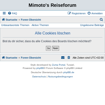
Mimoto's Reiseforum
FAQ
Registrieren
Anmelden
S
Startseite
Foren-Übersicht
Unbeantwortete Themen
Aktive Themen
Ungelesene Beiträge
u
c
Alle Cookies löschen
h
Bist du dir sicher, dass du alle Cookies des Boards löschen möchtest?
e
Startseite
Foren-Übersicht
Alle Zeiten sind
UTC+02:00
Style developed by
Zuma Portal
, Turaiel,
Powered by
phpBB
® Forum Software © phpBB Limited
Deutsche Übersetzung durch
phpBB.de
Datenschutz
|
Nutzungsbedingungen