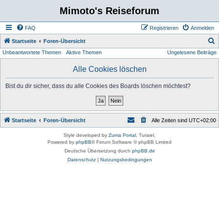
Mimoto's Reiseforum
FAQ
Registrieren
Anmelden
S
Startseite
Foren-Übersicht
Unbeantwortete Themen
Aktive Themen
Ungelesene Beiträge
u
c
Alle Cookies löschen
h
Bist du dir sicher, dass du alle Cookies des Boards löschen möchtest?
e
Startseite
Foren-Übersicht
Alle Zeiten sind
UTC+02:00
Style developed by
Zuma Portal
, Turaiel,
Powered by
phpBB
® Forum Software © phpBB Limited
Deutsche Übersetzung durch
phpBB.de
Datenschutz
|
Nutzungsbedingungen