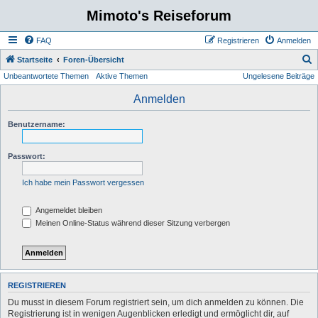
Mimoto's Reiseforum
FAQ
Registrieren
Anmelden
S
Startseite
Foren-Übersicht
Unbeantwortete Themen
Aktive Themen
Ungelesene Beiträge
u
c
Anmelden
h
Benutzername:
e
Passwort:
Ich habe mein Passwort vergessen
Angemeldet bleiben
Meinen Online-Status während dieser Sitzung verbergen
REGISTRIEREN
Du musst in diesem Forum registriert sein, um dich anmelden zu können. Die
Registrierung ist in wenigen Augenblicken erledigt und ermöglicht dir, auf