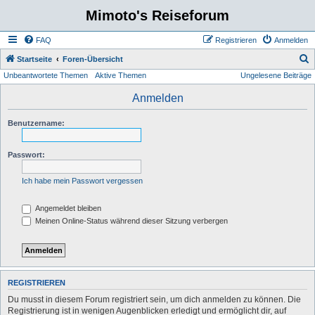
Mimoto's Reiseforum
FAQ
Registrieren
Anmelden
S
Startseite
Foren-Übersicht
Unbeantwortete Themen
Aktive Themen
Ungelesene Beiträge
u
c
Anmelden
h
Benutzername:
e
Passwort:
Ich habe mein Passwort vergessen
Angemeldet bleiben
Meinen Online-Status während dieser Sitzung verbergen
REGISTRIEREN
Du musst in diesem Forum registriert sein, um dich anmelden zu können. Die
Registrierung ist in wenigen Augenblicken erledigt und ermöglicht dir, auf