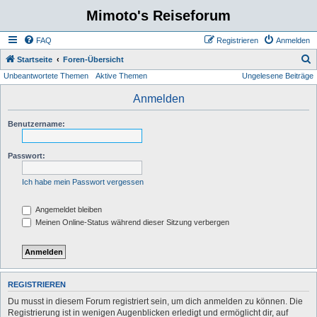
Mimoto's Reiseforum
FAQ
Registrieren
Anmelden
S
Startseite
Foren-Übersicht
Unbeantwortete Themen
Aktive Themen
Ungelesene Beiträge
u
c
Anmelden
h
Benutzername:
e
Passwort:
Ich habe mein Passwort vergessen
Angemeldet bleiben
Meinen Online-Status während dieser Sitzung verbergen
REGISTRIEREN
Du musst in diesem Forum registriert sein, um dich anmelden zu können. Die
Registrierung ist in wenigen Augenblicken erledigt und ermöglicht dir, auf