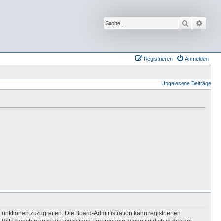
Suche
Erwei
Registrieren
Anmelden
Ungelesene Beiträge
Funktionen zuzugreifen. Die Board-Administration kann registrierten
Bitte beachte auch die jeweiligen Forenregeln, wenn du dich in diesem