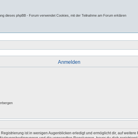
tung dieses phpBB - Forum verwendet Cookies, mit der Teilnahme am Forum erklären
Anmelden
erbergen
egistrierung ist in wenigen Augenblicken erledigt und ermöglicht dir, auf weitere 
Nutzungsbedingungen und die verwandten Regelungen, bevor du dich registrierst. 