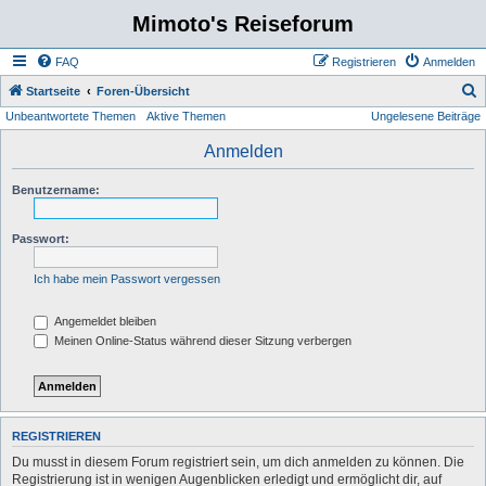
Mimoto's Reiseforum
FAQ
Registrieren
Anmelden
S
Startseite
Foren-Übersicht
Unbeantwortete Themen
Aktive Themen
Ungelesene Beiträge
u
c
Anmelden
h
Benutzername:
e
Passwort:
Ich habe mein Passwort vergessen
Angemeldet bleiben
Meinen Online-Status während dieser Sitzung verbergen
REGISTRIEREN
Du musst in diesem Forum registriert sein, um dich anmelden zu können. Die
Registrierung ist in wenigen Augenblicken erledigt und ermöglicht dir, auf