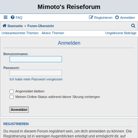
Mimoto's Reiseforum
FAQ
Registrieren
Anmelden
S
Startseite
Foren-Übersicht
Unbeantwortete Themen
Aktive Themen
Ungelesene Beiträge
u
c
Anmelden
h
Benutzername:
e
Passwort:
Ich habe mein Passwort vergessen
Angemeldet bleiben
Meinen Online-Status während dieser Sitzung verbergen
REGISTRIEREN
Du musst in diesem Forum registriert sein, um dich anmelden zu können. Die
Registrierung ist in wenigen Augenblicken erledigt und ermöglicht dir, auf