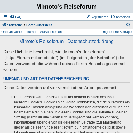
Mimoto's Reiseforum
FAQ
Registrieren
Anmelden
S
Startseite
Foren-Übersicht
Unbeantwortete Themen
Aktive Themen
Ungelesene Beiträge
u
c
Mimoto's Reiseforum - Datenschutzerklärung
h
Diese Richtlinie beschreibt, wie „Mimoto's Reiseforum“
e
(„https://forum.mikemoto.de“) (im Folgenden „der Betreiber“) die
Daten verwendet, die während deines Foren-Besuchs gesammelt
werden.
UMFANG UND ART DER DATENSPEICHERUNG
Deine Daten werden auf vier verschiedene Arten gesammelt:
Die Forensoftware phpBB erstellt bei deinem Besuch des Boards
mehrere Cookies. Cookies sind kleine Textdateien, die dein Browser als
temporäre Dateien ablegt und die zwischen den einzelnen Aufrufen des
Boards erhalten bleiben. In diesen Cookies sind die aktuelle ID deiner
Sitzung (damit dir alle Seitenaufrufe zugeordnet werden können),
Informationen über die von dir gelesenen Beiträge (zur Markierung
dieser als gelesen/ungelesen; sofern du nicht angemeldet bist) sowie
Informationen über deine Teilnahme an Umfragen (sofern du nicht