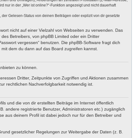
ichten und Umfragen), Änderungen an zentralen Profildaten (E-Mail-Adresse,
nur in der „Wer ist online?“-Funktion angezeigt und nicht dauerhaft
er Gelesen-Status von deinen Beiträgen oder explizit von dir gesetzte
swort nicht auf einer Vielzahl von Webseiten zu verwenden. Das
 des Betreibers, von phpBB Limited oder ein Dritter
 Passwort vergessen“ benutzen. Die phpBB-Software fragt dich
 mit dem du dann auf das Board zugreifen kannst.
anbieten zu können.
teressen Dritter, Zeitpunkte von Zugriffen und Aktionen zusammen
r rechtlichen Nachverfolgbarkeit notwendig ist.
 und die von dir erstellten Beiträge im Internet öffentlich
. andere registrierte Benutzer, Administratoren etc.) zugänglich
 aus deinem Profil ist dabei jedoch nur für den Betreiber und
 Grund gesetzlicher Regelungen zur Weitergabe der Daten (z. B.