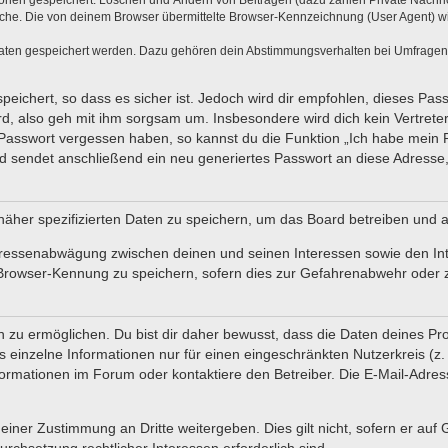
tionen gespeichert: Löschen und Ändern von Beiträgen (dazu zählen Private Nachr
he. Die von deinem Browser übermittelte Browser-Kennzeichnung (User Agent) wird 
Daten gespeichert werden. Dazu gehören dein Abstimmungsverhalten bei Umfragen, d
eichert, so dass es sicher ist. Jedoch wird dir empfohlen, dieses Pas
d, also geh mit ihm sorgsam um. Insbesondere wird dich kein Vertreter
 Passwort vergessen haben, so kannst du die Funktion „Ich habe mein
sendet anschließend ein neu generiertes Passwort an diese Adresse,
näher spezifizierten Daten zu speichern, um das Board betreiben und 
teressenabwägung zwischen deinen und seinen Interessen sowie den In
Browser-Kennung zu speichern, sofern dies zur Gefahrenabwehr oder zu
u ermöglichen. Du bist dir daher bewusst, dass die Daten deines Profils
 einzelne Informationen nur für einen eingeschränkten Nutzerkreis (z. B
mationen im Forum oder kontaktiere den Betreiber. Die E-Mail-Adresse
einer Zustimmung an Dritte weitergeben. Dies gilt nicht, sofern er auf