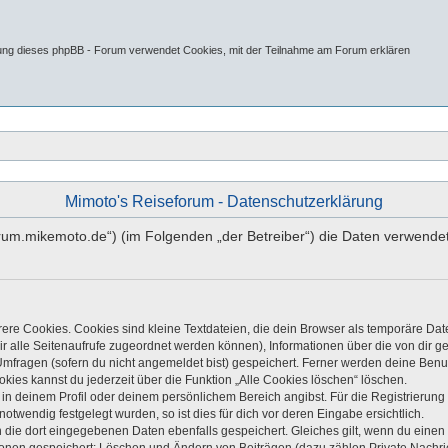
tung dieses phpBB - Forum verwendet Cookies, mit der Teilnahme am Forum erklären
Mimoto's Reiseforum - Datenschutzerklärung
//forum.mikemoto.de“) (im Folgenden „der Betreiber“) die Daten verwe
re Cookies. Cookies sind kleine Textdateien, die dein Browser als temporäre Dat
 dir alle Seitenaufrufe zugeordnet werden können), Informationen über die von dir 
mfragen (sofern du nicht angemeldet bist) gespeichert. Ferner werden deine Benutz
kies kannst du jederzeit über die Funktion „Alle Cookies löschen“ löschen.
, in deinem Profil oder deinem persönlichem Bereich angibst. Für die Registrieru
twendig festgelegt wurden, so ist dies für dich vor deren Eingabe ersichtlich.
n die dort eingegebenen Daten ebenfalls gespeichert. Gleiches gilt, wenn du einen 