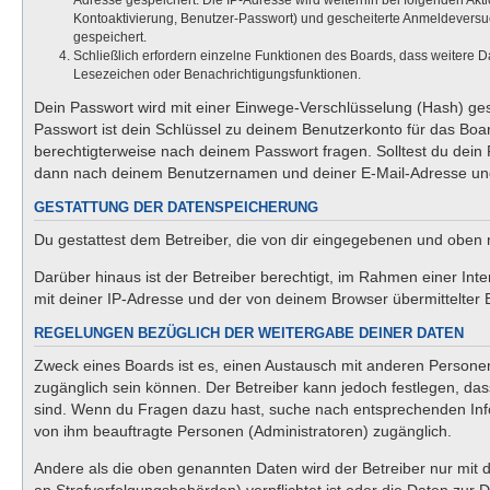
Adresse gespeichert. Die IP-Adresse wird weiterhin bei folgenden Ak
Kontoaktivierung, Benutzer-Passwort) und gescheiterte Anmeldeversuc
gespeichert.
Schließlich erfordern einzelne Funktionen des Boards, dass weitere 
Lesezeichen oder Benachrichtigungsfunktionen.
Dein Passwort wird mit einer Einwege-Verschlüsselung (Hash) gesp
Passwort ist dein Schlüssel zu deinem Benutzerkonto für das Boar
berechtigterweise nach deinem Passwort fragen. Solltest du dein
dann nach deinem Benutzernamen und deiner E-Mail-Adresse und 
GESTATTUNG DER DATENSPEICHERUNG
Du gestattest dem Betreiber, die von dir eingegebenen und oben 
Darüber hinaus ist der Betreiber berechtigt, im Rahmen einer In
mit deiner IP-Adresse und der von deinem Browser übermittelter 
REGELUNGEN BEZÜGLICH DER WEITERGABE DEINER DATEN
Zweck eines Boards ist es, einen Austausch mit anderen Personen z
zugänglich sein können. Der Betreiber kann jedoch festlegen, dass
sind. Wenn du Fragen dazu hast, suche nach entsprechenden Infor
von ihm beauftragte Personen (Administratoren) zugänglich.
Andere als die oben genannten Daten wird der Betreiber nur mit d