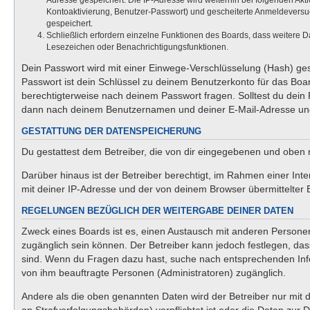
Adresse gespeichert. Die IP-Adresse wird weiterhin bei folgenden Ak
Kontoaktivierung, Benutzer-Passwort) und gescheiterte Anmeldeversuc
gespeichert.
Schließlich erfordern einzelne Funktionen des Boards, dass weitere 
Lesezeichen oder Benachrichtigungsfunktionen.
Dein Passwort wird mit einer Einwege-Verschlüsselung (Hash) gesp
Passwort ist dein Schlüssel zu deinem Benutzerkonto für das Boar
berechtigterweise nach deinem Passwort fragen. Solltest du dein
dann nach deinem Benutzernamen und deiner E-Mail-Adresse und 
GESTATTUNG DER DATENSPEICHERUNG
Du gestattest dem Betreiber, die von dir eingegebenen und oben 
Darüber hinaus ist der Betreiber berechtigt, im Rahmen einer In
mit deiner IP-Adresse und der von deinem Browser übermittelter 
REGELUNGEN BEZÜGLICH DER WEITERGABE DEINER DATEN
Zweck eines Boards ist es, einen Austausch mit anderen Personen z
zugänglich sein können. Der Betreiber kann jedoch festlegen, dass
sind. Wenn du Fragen dazu hast, suche nach entsprechenden Infor
von ihm beauftragte Personen (Administratoren) zugänglich.
Andere als die oben genannten Daten wird der Betreiber nur mit d