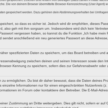
tionen gespeichert: Löschen und Ändern von Beiträgen (dazu zählen Private Nachr
he. Die von deinem Browser übermittelte Browser-Kennzeichnung (User Agent) wird 
Daten gespeichert werden. Dazu gehören dein Abstimmungsverhalten bei Umfragen, d
eichert, so dass es sicher ist. Jedoch wird dir empfohlen, dieses Pas
d, also geh mit ihm sorgsam um. Insbesondere wird dich kein Vertreter
 Passwort vergessen haben, so kannst du die Funktion „Ich habe mein
sendet anschließend ein neu generiertes Passwort an diese Adresse,
näher spezifizierten Daten zu speichern, um das Board betreiben und 
teressenabwägung zwischen deinen und seinen Interessen sowie den In
Browser-Kennung zu speichern, sofern dies zur Gefahrenabwehr oder zu
u ermöglichen. Du bist dir daher bewusst, dass die Daten deines Profils
 einzelne Informationen nur für einen eingeschränkten Nutzerkreis (z. B
mationen im Forum oder kontaktiere den Betreiber. Die E-Mail-Adresse
einer Zustimmung an Dritte weitergeben. Dies gilt nicht, sofern er auf