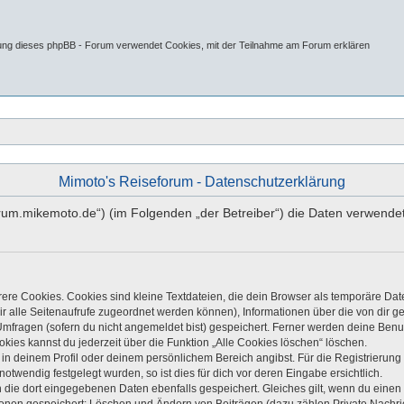
tung dieses phpBB - Forum verwendet Cookies, mit der Teilnahme am Forum erklären
Mimoto's Reiseforum - Datenschutzerklärung
//forum.mikemoto.de“) (im Folgenden „der Betreiber“) die Daten verwe
re Cookies. Cookies sind kleine Textdateien, die dein Browser als temporäre Dat
 dir alle Seitenaufrufe zugeordnet werden können), Informationen über die von dir 
mfragen (sofern du nicht angemeldet bist) gespeichert. Ferner werden deine Benutz
kies kannst du jederzeit über die Funktion „Alle Cookies löschen“ löschen.
, in deinem Profil oder deinem persönlichem Bereich angibst. Für die Registrieru
twendig festgelegt wurden, so ist dies für dich vor deren Eingabe ersichtlich.
n die dort eingegebenen Daten ebenfalls gespeichert. Gleiches gilt, wenn du einen 