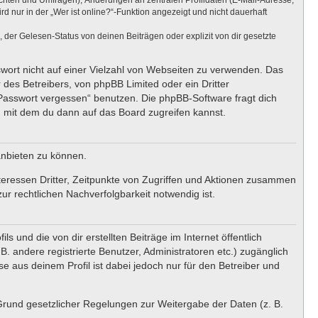
ichten und Umfragen), Änderungen an zentralen Profildaten (E-Mail-Adresse,
nur in der „Wer ist online?“-Funktion angezeigt und nicht dauerhaft
er Gelesen-Status von deinen Beiträgen oder explizit von dir gesetzte
swort nicht auf einer Vielzahl von Webseiten zu verwenden. Das
 des Betreibers, von phpBB Limited oder ein Dritter
 Passwort vergessen“ benutzen. Die phpBB-Software fragt dich
 mit dem du dann auf das Board zugreifen kannst.
anbieten zu können.
teressen Dritter, Zeitpunkte von Zugriffen und Aktionen zusammen
r rechtlichen Nachverfolgbarkeit notwendig ist.
 und die von dir erstellten Beiträge im Internet öffentlich
. andere registrierte Benutzer, Administratoren etc.) zugänglich
 aus deinem Profil ist dabei jedoch nur für den Betreiber und
 Grund gesetzlicher Regelungen zur Weitergabe der Daten (z. B.