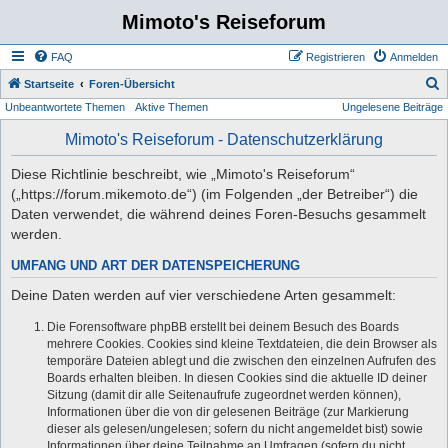
Mimoto's Reiseforum
FAQ
Registrieren
Anmelden
S
Startseite
Foren-Übersicht
Unbeantwortete Themen
Aktive Themen
Ungelesene Beiträge
u
c
Mimoto's Reiseforum - Datenschutzerklärung
h
Diese Richtlinie beschreibt, wie „Mimoto's Reiseforum“
e
(„https://forum.mikemoto.de“) (im Folgenden „der Betreiber“) die
Daten verwendet, die während deines Foren-Besuchs gesammelt
werden.
UMFANG UND ART DER DATENSPEICHERUNG
Deine Daten werden auf vier verschiedene Arten gesammelt:
Die Forensoftware phpBB erstellt bei deinem Besuch des Boards
mehrere Cookies. Cookies sind kleine Textdateien, die dein Browser als
temporäre Dateien ablegt und die zwischen den einzelnen Aufrufen des
Boards erhalten bleiben. In diesen Cookies sind die aktuelle ID deiner
Sitzung (damit dir alle Seitenaufrufe zugeordnet werden können),
Informationen über die von dir gelesenen Beiträge (zur Markierung
dieser als gelesen/ungelesen; sofern du nicht angemeldet bist) sowie
Informationen über deine Teilnahme an Umfragen (sofern du nicht