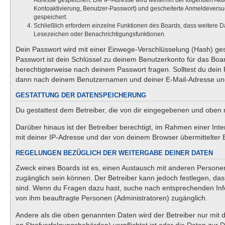
Adresse gespeichert. Die IP-Adresse wird weiterhin bei folgenden Ak
Kontoaktivierung, Benutzer-Passwort) und gescheiterte Anmeldeversuc
gespeichert.
Schließlich erfordern einzelne Funktionen des Boards, dass weitere 
Lesezeichen oder Benachrichtigungsfunktionen.
Dein Passwort wird mit einer Einwege-Verschlüsselung (Hash) gesp
Passwort ist dein Schlüssel zu deinem Benutzerkonto für das Boar
berechtigterweise nach deinem Passwort fragen. Solltest du dein
dann nach deinem Benutzernamen und deiner E-Mail-Adresse und 
GESTATTUNG DER DATENSPEICHERUNG
Du gestattest dem Betreiber, die von dir eingegebenen und oben 
Darüber hinaus ist der Betreiber berechtigt, im Rahmen einer In
mit deiner IP-Adresse und der von deinem Browser übermittelter 
REGELUNGEN BEZÜGLICH DER WEITERGABE DEINER DATEN
Zweck eines Boards ist es, einen Austausch mit anderen Personen z
zugänglich sein können. Der Betreiber kann jedoch festlegen, dass
sind. Wenn du Fragen dazu hast, suche nach entsprechenden Infor
von ihm beauftragte Personen (Administratoren) zugänglich.
Andere als die oben genannten Daten wird der Betreiber nur mit d