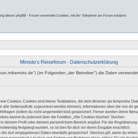
tung dieses phpBB - Forum verwendet Cookies, mit der Teilnahme am Forum erklären
Mimoto's Reiseforum - Datenschutzerklärung
//forum.mikemoto.de“) (im Folgenden „der Betreiber“) die Daten verwe
re Cookies. Cookies sind kleine Textdateien, die dein Browser als temporäre Dat
 dir alle Seitenaufrufe zugeordnet werden können), Informationen über die von dir 
mfragen (sofern du nicht angemeldet bist) gespeichert. Ferner werden deine Benutz
kies kannst du jederzeit über die Funktion „Alle Cookies löschen“ löschen.
, in deinem Profil oder deinem persönlichem Bereich angibst. Für die Registrieru
twendig festgelegt wurden, so ist dies für dich vor deren Eingabe ersichtlich.
n die dort eingegebenen Daten ebenfalls gespeichert. Gleiches gilt, wenn du einen 