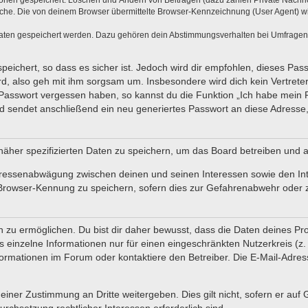
tionen gespeichert: Löschen und Ändern von Beiträgen (dazu zählen Private Nachr
he. Die von deinem Browser übermittelte Browser-Kennzeichnung (User Agent) wird 
Daten gespeichert werden. Dazu gehören dein Abstimmungsverhalten bei Umfragen, d
eichert, so dass es sicher ist. Jedoch wird dir empfohlen, dieses Pas
d, also geh mit ihm sorgsam um. Insbesondere wird dich kein Vertreter
 Passwort vergessen haben, so kannst du die Funktion „Ich habe mein
sendet anschließend ein neu generiertes Passwort an diese Adresse,
näher spezifizierten Daten zu speichern, um das Board betreiben und 
teressenabwägung zwischen deinen und seinen Interessen sowie den In
Browser-Kennung zu speichern, sofern dies zur Gefahrenabwehr oder zu
u ermöglichen. Du bist dir daher bewusst, dass die Daten deines Profils
 einzelne Informationen nur für einen eingeschränkten Nutzerkreis (z. B
mationen im Forum oder kontaktiere den Betreiber. Die E-Mail-Adresse
einer Zustimmung an Dritte weitergeben. Dies gilt nicht, sofern er auf