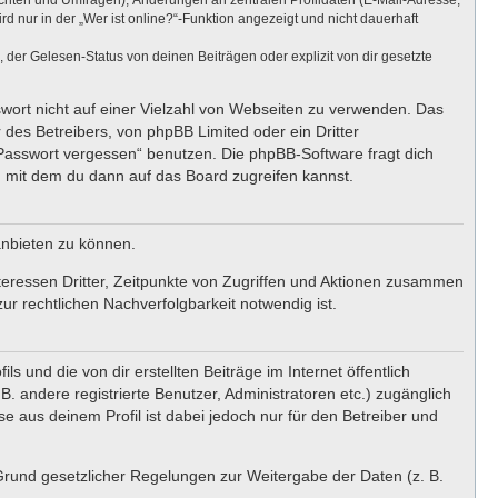
ichten und Umfragen), Änderungen an zentralen Profildaten (E-Mail-Adresse,
nur in der „Wer ist online?“-Funktion angezeigt und nicht dauerhaft
er Gelesen-Status von deinen Beiträgen oder explizit von dir gesetzte
swort nicht auf einer Vielzahl von Webseiten zu verwenden. Das
 des Betreibers, von phpBB Limited oder ein Dritter
 Passwort vergessen“ benutzen. Die phpBB-Software fragt dich
 mit dem du dann auf das Board zugreifen kannst.
anbieten zu können.
teressen Dritter, Zeitpunkte von Zugriffen und Aktionen zusammen
r rechtlichen Nachverfolgbarkeit notwendig ist.
 und die von dir erstellten Beiträge im Internet öffentlich
. andere registrierte Benutzer, Administratoren etc.) zugänglich
 aus deinem Profil ist dabei jedoch nur für den Betreiber und
 Grund gesetzlicher Regelungen zur Weitergabe der Daten (z. B.