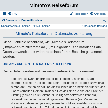
Mimoto's Reiseforum
FAQ
Registrieren
Anmelden
S
Startseite
Foren-Übersicht
Unbeantwortete Themen
Aktive Themen
Ungelesene Beiträge
u
c
Mimoto's Reiseforum - Datenschutzerklärung
h
Diese Richtlinie beschreibt, wie „Mimoto's Reiseforum“
e
(„https://forum.mikemoto.de“) (im Folgenden „der Betreiber“) die
Daten verwendet, die während deines Foren-Besuchs gesammelt
werden.
UMFANG UND ART DER DATENSPEICHERUNG
Deine Daten werden auf vier verschiedene Arten gesammelt:
Die Forensoftware phpBB erstellt bei deinem Besuch des Boards
mehrere Cookies. Cookies sind kleine Textdateien, die dein Browser als
temporäre Dateien ablegt und die zwischen den einzelnen Aufrufen des
Boards erhalten bleiben. In diesen Cookies sind die aktuelle ID deiner
Sitzung (damit dir alle Seitenaufrufe zugeordnet werden können),
Informationen über die von dir gelesenen Beiträge (zur Markierung
dieser als gelesen/ungelesen; sofern du nicht angemeldet bist) sowie
Informationen über deine Teilnahme an Umfragen (sofern du nicht