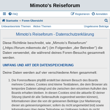
Mimoto's Reiseforum
FAQ
Registrieren
Anmelden
S
Startseite
Foren-Übersicht
Unbeantwortete Themen
Aktive Themen
Ungelesene Beiträge
u
c
Mimoto's Reiseforum - Datenschutzerklärung
h
Diese Richtlinie beschreibt, wie „Mimoto's Reiseforum“
e
(„https://forum.mikemoto.de“) (im Folgenden „der Betreiber“) die
Daten verwendet, die während deines Foren-Besuchs gesammelt
werden.
UMFANG UND ART DER DATENSPEICHERUNG
Deine Daten werden auf vier verschiedene Arten gesammelt:
Die Forensoftware phpBB erstellt bei deinem Besuch des Boards
mehrere Cookies. Cookies sind kleine Textdateien, die dein Browser als
temporäre Dateien ablegt und die zwischen den einzelnen Aufrufen des
Boards erhalten bleiben. In diesen Cookies sind die aktuelle ID deiner
Sitzung (damit dir alle Seitenaufrufe zugeordnet werden können),
Informationen über die von dir gelesenen Beiträge (zur Markierung
dieser als gelesen/ungelesen; sofern du nicht angemeldet bist) sowie
Informationen über deine Teilnahme an Umfragen (sofern du nicht