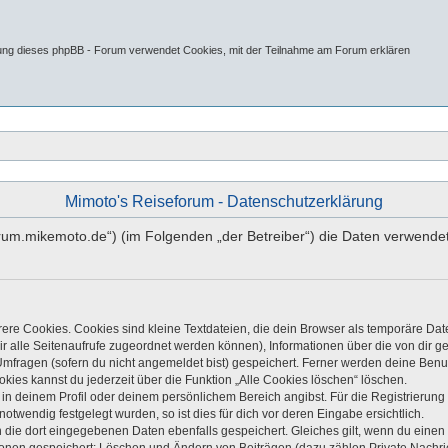
tung dieses phpBB - Forum verwendet Cookies, mit der Teilnahme am Forum erklären
Mimoto's Reiseforum - Datenschutzerklärung
//forum.mikemoto.de“) (im Folgenden „der Betreiber“) die Daten verwe
re Cookies. Cookies sind kleine Textdateien, die dein Browser als temporäre Dat
 dir alle Seitenaufrufe zugeordnet werden können), Informationen über die von dir 
mfragen (sofern du nicht angemeldet bist) gespeichert. Ferner werden deine Benutz
kies kannst du jederzeit über die Funktion „Alle Cookies löschen“ löschen.
, in deinem Profil oder deinem persönlichem Bereich angibst. Für die Registrieru
twendig festgelegt wurden, so ist dies für dich vor deren Eingabe ersichtlich.
n die dort eingegebenen Daten ebenfalls gespeichert. Gleiches gilt, wenn du einen 