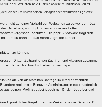
ichten und Umfragen), Änderungen an zentralen Profildaten (E-Mail-Adresse,
nur in der „Wer ist online?“-Funktion angezeigt und nicht dauerhaft
er Gelesen-Status von deinen Beiträgen oder explizit von dir gesetzte
swort nicht auf einer Vielzahl von Webseiten zu verwenden. Das
 des Betreibers, von phpBB Limited oder ein Dritter
 Passwort vergessen“ benutzen. Die phpBB-Software fragt dich
 mit dem du dann auf das Board zugreifen kannst.
anbieten zu können.
teressen Dritter, Zeitpunkte von Zugriffen und Aktionen zusammen
r rechtlichen Nachverfolgbarkeit notwendig ist.
 und die von dir erstellten Beiträge im Internet öffentlich
. andere registrierte Benutzer, Administratoren etc.) zugänglich
 aus deinem Profil ist dabei jedoch nur für den Betreiber und
 Grund gesetzlicher Regelungen zur Weitergabe der Daten (z. B.