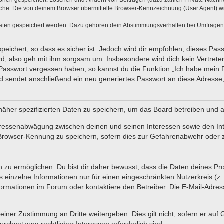
tionen gespeichert: Löschen und Ändern von Beiträgen (dazu zählen Private Nachr
he. Die von deinem Browser übermittelte Browser-Kennzeichnung (User Agent) wird 
Daten gespeichert werden. Dazu gehören dein Abstimmungsverhalten bei Umfragen, d
eichert, so dass es sicher ist. Jedoch wird dir empfohlen, dieses Pas
d, also geh mit ihm sorgsam um. Insbesondere wird dich kein Vertreter
 Passwort vergessen haben, so kannst du die Funktion „Ich habe mein
sendet anschließend ein neu generiertes Passwort an diese Adresse,
näher spezifizierten Daten zu speichern, um das Board betreiben und 
teressenabwägung zwischen deinen und seinen Interessen sowie den In
Browser-Kennung zu speichern, sofern dies zur Gefahrenabwehr oder zu
u ermöglichen. Du bist dir daher bewusst, dass die Daten deines Profils
 einzelne Informationen nur für einen eingeschränkten Nutzerkreis (z. B
mationen im Forum oder kontaktiere den Betreiber. Die E-Mail-Adresse
einer Zustimmung an Dritte weitergeben. Dies gilt nicht, sofern er auf