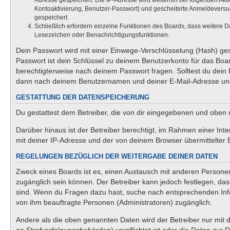
Adresse gespeichert. Die IP-Adresse wird weiterhin bei folgenden Ak
Kontoaktivierung, Benutzer-Passwort) und gescheiterte Anmeldeversuc
gespeichert.
Schließlich erfordern einzelne Funktionen des Boards, dass weitere 
Lesezeichen oder Benachrichtigungsfunktionen.
Dein Passwort wird mit einer Einwege-Verschlüsselung (Hash) gesp
Passwort ist dein Schlüssel zu deinem Benutzerkonto für das Boar
berechtigterweise nach deinem Passwort fragen. Solltest du dein
dann nach deinem Benutzernamen und deiner E-Mail-Adresse und 
GESTATTUNG DER DATENSPEICHERUNG
Du gestattest dem Betreiber, die von dir eingegebenen und oben 
Darüber hinaus ist der Betreiber berechtigt, im Rahmen einer In
mit deiner IP-Adresse und der von deinem Browser übermittelter 
REGELUNGEN BEZÜGLICH DER WEITERGABE DEINER DATEN
Zweck eines Boards ist es, einen Austausch mit anderen Personen z
zugänglich sein können. Der Betreiber kann jedoch festlegen, dass
sind. Wenn du Fragen dazu hast, suche nach entsprechenden Infor
von ihm beauftragte Personen (Administratoren) zugänglich.
Andere als die oben genannten Daten wird der Betreiber nur mit d