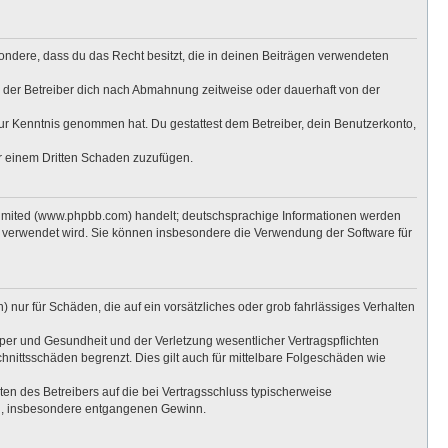
esondere, dass du das Recht besitzt, die in deinen Beiträgen verwendeten
 der Betreiber dich nach Abmahnung zeitweise oder dauerhaft von der
t zur Kenntnis genommen hat. Du gestattest dem Betreiber, dein Benutzerkonto,
er einem Dritten Schaden zuzufügen.
Limited (www.phpbb.com) handelt; deutschsprachige Informationen werden
e verwendet wird. Sie können insbesondere die Verwendung der Software für
 nur für Schäden, die auf ein vorsätzliches oder grob fahrlässiges Verhalten
per und Gesundheit und der Verletzung wesentlicher Vertragspflichten
hnittsschäden begrenzt. Dies gilt auch für mittelbare Folgeschäden wie
n des Betreibers auf die bei Vertragsschluss typischerweise
en, insbesondere entgangenen Gewinn.