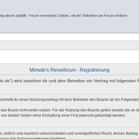
tung dieses phpBB - Forum verwendet Cookies, mit der Teilnahme am Forum erklären
Mimoto's Reiseforum - Registrierung
oto.de“) wird zwischen dir und dem Betreiber ein Vertrag mit folgende
 schließt du einen Nutzungsvertrag mit dem Betreiber des Boards ab (im Folgenden
das Board nicht weiter nutzen. Für die Nutzung des Boards gelten jeweils die an di
von beiden Seiten ohne Einhaltung einer Frist jederzeit gekündigt werden.
hes, zeitlich und räumlich unbeschränktes und unentgeltliches Recht, deinen Beitr
digung des Nutzungsvertrages bestehen.