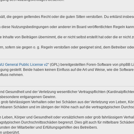
nthält, die gegen geltendes Recht oder die guten Sitten verstoßen. Du erklärst insb
n diese Nutzungsbedingungen oder anderer im Board veröffentlichten Regeln kann
 Inhalte von Beiträgen übernimmt, die er nicht selbst erstellt hat oder die er nich
rn, sofern sie gegen o. g. Regeln verstoßen oder geeignet sind, dem Betreiber od
U General Public License v2
“ (GPL) bereitgestellten Foren-Software von phpBB 
ng gestellt. Beide haben keinen Einfluss auf die Art und Weise, wie die Softwar
nfluss nehmen.
d Gesundheit und der Verletzung wesentlicher Vertragspflichten (Kardinalpflichten)
e insbesondere entgangenen Gewinn.
 grob fahrlässigem Verhalten oder bei Schäden aus der Verletzung von Leben, Kör
rsehbaren Schäden und im übrigen der Höhe nach auf die vertragstypischen Durchsc
 Leben, Körper und Gesundheit oder vorsätzlichem oder grob fahrlässigem Verhalte
gstypischen Durchschnittsschäden begrenzt. Dies gilt auch für mittelbare Schäd
sten der Mitarbeiter und Erfüllungsgehilfen des Betreibers.
n unberührt.