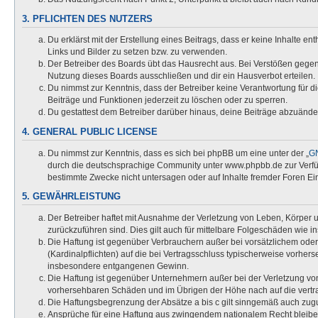
3. PFLICHTEN DES NUTZERS
Du erklärst mit der Erstellung eines Beitrags, dass er keine Inhalte e
Links und Bilder zu setzen bzw. zu verwenden.
Der Betreiber des Boards übt das Hausrecht aus. Bei Verstößen gege
Nutzung dieses Boards ausschließen und dir ein Hausverbot erteilen.
Du nimmst zur Kenntnis, dass der Betreiber keine Verantwortung für die
Beiträge und Funktionen jederzeit zu löschen oder zu sperren.
Du gestattest dem Betreiber darüber hinaus, deine Beiträge abzuände
4. GENERAL PUBLIC LICENSE
Du nimmst zur Kenntnis, dass es sich bei phpBB um eine unter der „
GN
durch die deutschsprachige Community unter www.phpbb.de zur Verfügu
bestimmte Zwecke nicht untersagen oder auf Inhalte fremder Foren Ei
5. GEWÄHRLEISTUNG
Der Betreiber haftet mit Ausnahme der Verletzung von Leben, Körper un
zurückzuführen sind. Dies gilt auch für mittelbare Folgeschäden wi
Die Haftung ist gegenüber Verbrauchern außer bei vorsätzlichem oder
(Kardinalpflichten) auf die bei Vertragsschluss typischerweise vorhe
insbesondere entgangenen Gewinn.
Die Haftung ist gegenüber Unternehmern außer bei der Verletzung von
vorhersehbaren Schäden und im Übrigen der Höhe nach auf die vertra
Die Haftungsbegrenzung der Absätze a bis c gilt sinngemäß auch zugun
Ansprüche für eine Haftung aus zwingendem nationalem Recht bleibe