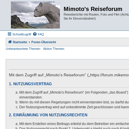
Mimoto's Reiseforum
Reiseberichte mit Routen, Foto und Film (Ach
Sie ihr Einverständnis!)
Schnellzugriff
FAQ
Startseite
Foren-Übersicht
Unbeantwortete Themen
Aktive Themen
Mit dem Zugriff auf „Mimoto's Reiseforum“ („https://forum.mikem
1. NUTZUNGSVERTRAG
Mit dem Zugriff auf „Mimoto's Reiseforum“ (im Folgenden „das Board“)
einverstanden.
Wenn du mit diesen Regelungen nicht einverstanden bist, so darfst du 
Der Nutzungsvertrag wird auf unbestimmte Zeit geschlossen und kann 
2. EINRÄUMUNG VON NUTZUNGSRECHTEN
Mit dem Erstellen eines Beitrags erteilst du dem Betreiber ein einfac
Das Nutzungsrecht nach Punkt 2, Unterpunkt a bleibt auch nach Kün