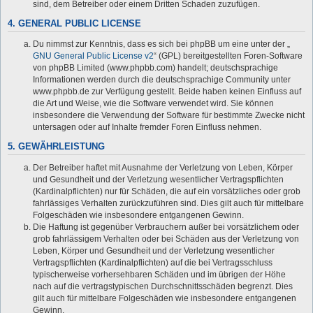
sind, dem Betreiber oder einem Dritten Schaden zuzufügen.
4. GENERAL PUBLIC LICENSE
Du nimmst zur Kenntnis, dass es sich bei phpBB um eine unter der „
GNU General Public License v2
“ (GPL) bereitgestellten Foren-Software
von phpBB Limited (www.phpbb.com) handelt; deutschsprachige
Informationen werden durch die deutschsprachige Community unter
www.phpbb.de zur Verfügung gestellt. Beide haben keinen Einfluss auf
die Art und Weise, wie die Software verwendet wird. Sie können
insbesondere die Verwendung der Software für bestimmte Zwecke nicht
untersagen oder auf Inhalte fremder Foren Einfluss nehmen.
5. GEWÄHRLEISTUNG
Der Betreiber haftet mit Ausnahme der Verletzung von Leben, Körper
und Gesundheit und der Verletzung wesentlicher Vertragspflichten
(Kardinalpflichten) nur für Schäden, die auf ein vorsätzliches oder grob
fahrlässiges Verhalten zurückzuführen sind. Dies gilt auch für mittelbare
Folgeschäden wie insbesondere entgangenen Gewinn.
Die Haftung ist gegenüber Verbrauchern außer bei vorsätzlichem oder
grob fahrlässigem Verhalten oder bei Schäden aus der Verletzung von
Leben, Körper und Gesundheit und der Verletzung wesentlicher
Vertragspflichten (Kardinalpflichten) auf die bei Vertragsschluss
typischerweise vorhersehbaren Schäden und im übrigen der Höhe
nach auf die vertragstypischen Durchschnittsschäden begrenzt. Dies
gilt auch für mittelbare Folgeschäden wie insbesondere entgangenen
Gewinn.