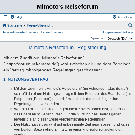
Mimoto's Reiseforum
FAQ
Anmelden
S
Startseite
Foren-Übersicht
Unbeantwortete Themen
Aktive Themen
Ungelesene Beiträge
u
Sprache:
c
Mimoto's Reiseforum - Registrierung
h
e
Mit dem Zugriff auf „Mimoto's Reiseforum“
(„https://forum.mikemoto.de“) wird zwischen dir und dem Betreiber
ein Vertrag mit folgenden Regelungen geschlossen:
1. NUTZUNGSVERTRAG
Mit dem Zugriff auf „Mimoto's Reiseforum“ (im Folgenden „das Board“)
schließt du einen Nutzungsvertrag mit dem Betreiber des Boards ab (im
Folgenden „Betreiber“) und erklärst dich mit den nachfolgenden
Regelungen einverstanden.
Wenn du mit diesen Regelungen nicht einverstanden bist, so darfst du
das Board nicht weiter nutzen. Für die Nutzung des Boards gelten
jeweils die an dieser Stelle veröffentlichten Regelungen.
Der Nutzungsvertrag wird auf unbestimmte Zeit geschlossen und kann
von beiden Seiten ohne Einhaltung einer Frist jederzeit gekündigt
werden.