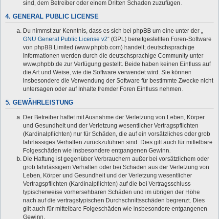
sind, dem Betreiber oder einem Dritten Schaden zuzufügen.
4. GENERAL PUBLIC LICENSE
Du nimmst zur Kenntnis, dass es sich bei phpBB um eine unter der „
GNU General Public License v2
“ (GPL) bereitgestellten Foren-Software
von phpBB Limited (www.phpbb.com) handelt; deutschsprachige
Informationen werden durch die deutschsprachige Community unter
www.phpbb.de zur Verfügung gestellt. Beide haben keinen Einfluss auf
die Art und Weise, wie die Software verwendet wird. Sie können
insbesondere die Verwendung der Software für bestimmte Zwecke nicht
untersagen oder auf Inhalte fremder Foren Einfluss nehmen.
5. GEWÄHRLEISTUNG
Der Betreiber haftet mit Ausnahme der Verletzung von Leben, Körper
und Gesundheit und der Verletzung wesentlicher Vertragspflichten
(Kardinalpflichten) nur für Schäden, die auf ein vorsätzliches oder grob
fahrlässiges Verhalten zurückzuführen sind. Dies gilt auch für mittelbare
Folgeschäden wie insbesondere entgangenen Gewinn.
Die Haftung ist gegenüber Verbrauchern außer bei vorsätzlichem oder
grob fahrlässigem Verhalten oder bei Schäden aus der Verletzung von
Leben, Körper und Gesundheit und der Verletzung wesentlicher
Vertragspflichten (Kardinalpflichten) auf die bei Vertragsschluss
typischerweise vorhersehbaren Schäden und im übrigen der Höhe
nach auf die vertragstypischen Durchschnittsschäden begrenzt. Dies
gilt auch für mittelbare Folgeschäden wie insbesondere entgangenen
Gewinn.