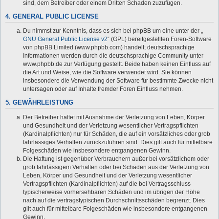
sind, dem Betreiber oder einem Dritten Schaden zuzufügen.
4. GENERAL PUBLIC LICENSE
Du nimmst zur Kenntnis, dass es sich bei phpBB um eine unter der „
GNU General Public License v2
“ (GPL) bereitgestellten Foren-Software
von phpBB Limited (www.phpbb.com) handelt; deutschsprachige
Informationen werden durch die deutschsprachige Community unter
www.phpbb.de zur Verfügung gestellt. Beide haben keinen Einfluss auf
die Art und Weise, wie die Software verwendet wird. Sie können
insbesondere die Verwendung der Software für bestimmte Zwecke nicht
untersagen oder auf Inhalte fremder Foren Einfluss nehmen.
5. GEWÄHRLEISTUNG
Der Betreiber haftet mit Ausnahme der Verletzung von Leben, Körper
und Gesundheit und der Verletzung wesentlicher Vertragspflichten
(Kardinalpflichten) nur für Schäden, die auf ein vorsätzliches oder grob
fahrlässiges Verhalten zurückzuführen sind. Dies gilt auch für mittelbare
Folgeschäden wie insbesondere entgangenen Gewinn.
Die Haftung ist gegenüber Verbrauchern außer bei vorsätzlichem oder
grob fahrlässigem Verhalten oder bei Schäden aus der Verletzung von
Leben, Körper und Gesundheit und der Verletzung wesentlicher
Vertragspflichten (Kardinalpflichten) auf die bei Vertragsschluss
typischerweise vorhersehbaren Schäden und im übrigen der Höhe
nach auf die vertragstypischen Durchschnittsschäden begrenzt. Dies
gilt auch für mittelbare Folgeschäden wie insbesondere entgangenen
Gewinn.