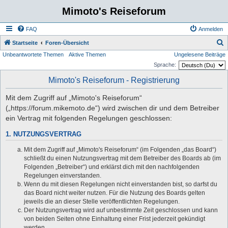
Mimoto's Reiseforum
FAQ
Anmelden
S
Startseite
Foren-Übersicht
Unbeantwortete Themen
Aktive Themen
Ungelesene Beiträge
u
Sprache:
c
Mimoto's Reiseforum - Registrierung
h
e
Mit dem Zugriff auf „Mimoto's Reiseforum“
(„https://forum.mikemoto.de“) wird zwischen dir und dem Betreiber
ein Vertrag mit folgenden Regelungen geschlossen:
1. NUTZUNGSVERTRAG
Mit dem Zugriff auf „Mimoto's Reiseforum“ (im Folgenden „das Board“)
schließt du einen Nutzungsvertrag mit dem Betreiber des Boards ab (im
Folgenden „Betreiber“) und erklärst dich mit den nachfolgenden
Regelungen einverstanden.
Wenn du mit diesen Regelungen nicht einverstanden bist, so darfst du
das Board nicht weiter nutzen. Für die Nutzung des Boards gelten
jeweils die an dieser Stelle veröffentlichten Regelungen.
Der Nutzungsvertrag wird auf unbestimmte Zeit geschlossen und kann
von beiden Seiten ohne Einhaltung einer Frist jederzeit gekündigt
werden.