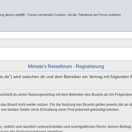
tung dieses phpBB - Forum verwendet Cookies, mit der Teilnahme am Forum erklären
Mimoto's Reiseforum - Registrierung
oto.de“) wird zwischen dir und dem Betreiber ein Vertrag mit folgende
 schließt du einen Nutzungsvertrag mit dem Betreiber des Boards ab (im Folgenden
das Board nicht weiter nutzen. Für die Nutzung des Boards gelten jeweils die an di
von beiden Seiten ohne Einhaltung einer Frist jederzeit gekündigt werden.
hes, zeitlich und räumlich unbeschränktes und unentgeltliches Recht, deinen Beitr
digung des Nutzungsvertrages bestehen.