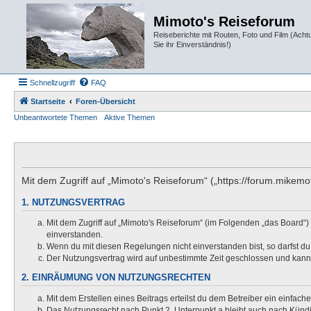
Mimoto's Reiseforum
Reiseberichte mit Routen, Foto und Film (Ach
Sie ihr Einverständnis!)
Schnellzugriff
FAQ
Startseite
Foren-Übersicht
Unbeantwortete Themen
Aktive Themen
Mit dem Zugriff auf „Mimoto's Reiseforum“ („https://forum.mikem
1. NUTZUNGSVERTRAG
Mit dem Zugriff auf „Mimoto's Reiseforum“ (im Folgenden „das Board“)
einverstanden.
Wenn du mit diesen Regelungen nicht einverstanden bist, so darfst du 
Der Nutzungsvertrag wird auf unbestimmte Zeit geschlossen und kann 
2. EINRÄUMUNG VON NUTZUNGSRECHTEN
Mit dem Erstellen eines Beitrags erteilst du dem Betreiber ein einfac
Das Nutzungsrecht nach Punkt 2, Unterpunkt a bleibt auch nach Kün