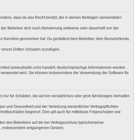
esondere, dass du das Recht besitzt, die in deinen Beiträgen verwendeten
 der Betreiber dich nach Abmahnung zeitweise oder dauerhaft von der
t zur Kenntnis genommen hat. Du gestattest dem Betreiber, dein Benutzerkonto,
er einem Dritten Schaden zuzufügen.
Limited (www.phpbb.com) handelt; deutschsprachige Informationen werden
e verwendet wird. Sie können insbesondere die Verwendung der Software für
 nur für Schäden, die auf ein vorsätzliches oder grob fahrlässiges Verhalten
per und Gesundheit und der Verletzung wesentlicher Vertragspflichten
hnittsschäden begrenzt. Dies gilt auch für mittelbare Folgeschäden wie
n des Betreibers auf die bei Vertragsschluss typischerweise
en, insbesondere entgangenen Gewinn.