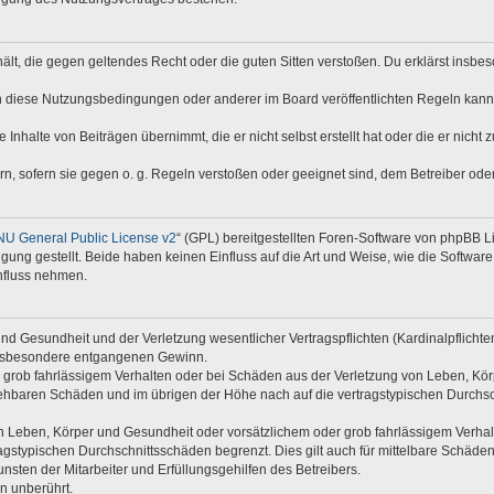
nthält, die gegen geltendes Recht oder die guten Sitten verstoßen. Du erklärst insb
n diese Nutzungsbedingungen oder anderer im Board veröffentlichten Regeln kann
 Inhalte von Beiträgen übernimmt, die er nicht selbst erstellt hat oder die er nich
rn, sofern sie gegen o. g. Regeln verstoßen oder geeignet sind, dem Betreiber od
U General Public License v2
“ (GPL) bereitgestellten Foren-Software von phpBB 
ng gestellt. Beide haben keinen Einfluss auf die Art und Weise, wie die Softwar
nfluss nehmen.
d Gesundheit und der Verletzung wesentlicher Vertragspflichten (Kardinalpflichten)
e insbesondere entgangenen Gewinn.
 grob fahrlässigem Verhalten oder bei Schäden aus der Verletzung von Leben, Kör
rsehbaren Schäden und im übrigen der Höhe nach auf die vertragstypischen Durchsc
 Leben, Körper und Gesundheit oder vorsätzlichem oder grob fahrlässigem Verhalte
gstypischen Durchschnittsschäden begrenzt. Dies gilt auch für mittelbare Schäd
sten der Mitarbeiter und Erfüllungsgehilfen des Betreibers.
n unberührt.