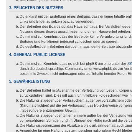
3. PFLICHTEN DES NUTZERS
Du erklärst mit der Erstellung eines Beitrags, dass er keine Inhalte e
Links und Bilder zu setzen bzw. zu verwenden.
Der Betreiber des Boards übt das Hausrecht aus. Bei Verstößen gege
Nutzung dieses Boards ausschließen und dir ein Hausverbot erteilen.
Du nimmst zur Kenntnis, dass der Betreiber keine Verantwortung für die
Beiträge und Funktionen jederzeit zu löschen oder zu sperren.
Du gestattest dem Betreiber darüber hinaus, deine Beiträge abzuände
4. GENERAL PUBLIC LICENSE
Du nimmst zur Kenntnis, dass es sich bei phpBB um eine unter der „
GN
durch die deutschsprachige Community unter www.phpbb.de zur Verfügu
bestimmte Zwecke nicht untersagen oder auf Inhalte fremder Foren Ei
5. GEWÄHRLEISTUNG
Der Betreiber haftet mit Ausnahme der Verletzung von Leben, Körper un
zurückzuführen sind. Dies gilt auch für mittelbare Folgeschäden wi
Die Haftung ist gegenüber Verbrauchern außer bei vorsätzlichem oder
(Kardinalpflichten) auf die bei Vertragsschluss typischerweise vorhe
insbesondere entgangenen Gewinn.
Die Haftung ist gegenüber Unternehmern außer bei der Verletzung von
vorhersehbaren Schäden und im Übrigen der Höhe nach auf die vertra
Die Haftungsbegrenzung der Absätze a bis c gilt sinngemäß auch zugun
Ansprüche für eine Haftung aus zwingendem nationalem Recht bleibe