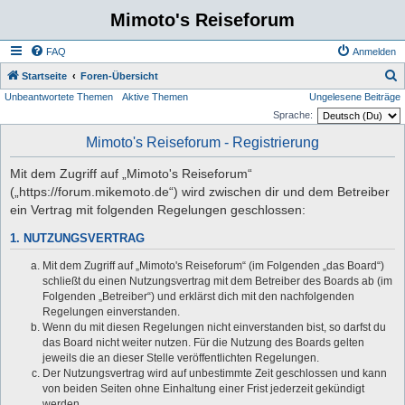
Mimoto's Reiseforum
FAQ
Anmelden
S
Startseite
Foren-Übersicht
Unbeantwortete Themen
Aktive Themen
Ungelesene Beiträge
u
Sprache:
c
Mimoto's Reiseforum - Registrierung
h
e
Mit dem Zugriff auf „Mimoto's Reiseforum“
(„https://forum.mikemoto.de“) wird zwischen dir und dem Betreiber
ein Vertrag mit folgenden Regelungen geschlossen:
1. NUTZUNGSVERTRAG
Mit dem Zugriff auf „Mimoto's Reiseforum“ (im Folgenden „das Board“)
schließt du einen Nutzungsvertrag mit dem Betreiber des Boards ab (im
Folgenden „Betreiber“) und erklärst dich mit den nachfolgenden
Regelungen einverstanden.
Wenn du mit diesen Regelungen nicht einverstanden bist, so darfst du
das Board nicht weiter nutzen. Für die Nutzung des Boards gelten
jeweils die an dieser Stelle veröffentlichten Regelungen.
Der Nutzungsvertrag wird auf unbestimmte Zeit geschlossen und kann
von beiden Seiten ohne Einhaltung einer Frist jederzeit gekündigt
werden.