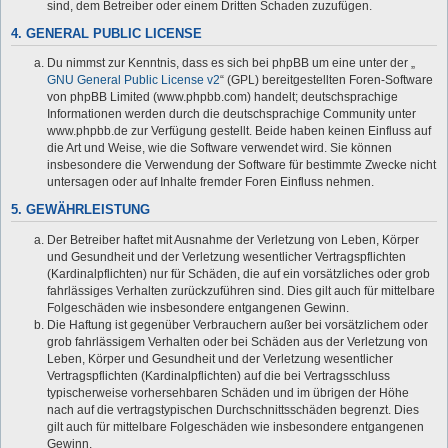
sind, dem Betreiber oder einem Dritten Schaden zuzufügen.
4. GENERAL PUBLIC LICENSE
Du nimmst zur Kenntnis, dass es sich bei phpBB um eine unter der „
GNU General Public License v2
“ (GPL) bereitgestellten Foren-Software
von phpBB Limited (www.phpbb.com) handelt; deutschsprachige
Informationen werden durch die deutschsprachige Community unter
www.phpbb.de zur Verfügung gestellt. Beide haben keinen Einfluss auf
die Art und Weise, wie die Software verwendet wird. Sie können
insbesondere die Verwendung der Software für bestimmte Zwecke nicht
untersagen oder auf Inhalte fremder Foren Einfluss nehmen.
5. GEWÄHRLEISTUNG
Der Betreiber haftet mit Ausnahme der Verletzung von Leben, Körper
und Gesundheit und der Verletzung wesentlicher Vertragspflichten
(Kardinalpflichten) nur für Schäden, die auf ein vorsätzliches oder grob
fahrlässiges Verhalten zurückzuführen sind. Dies gilt auch für mittelbare
Folgeschäden wie insbesondere entgangenen Gewinn.
Die Haftung ist gegenüber Verbrauchern außer bei vorsätzlichem oder
grob fahrlässigem Verhalten oder bei Schäden aus der Verletzung von
Leben, Körper und Gesundheit und der Verletzung wesentlicher
Vertragspflichten (Kardinalpflichten) auf die bei Vertragsschluss
typischerweise vorhersehbaren Schäden und im übrigen der Höhe
nach auf die vertragstypischen Durchschnittsschäden begrenzt. Dies
gilt auch für mittelbare Folgeschäden wie insbesondere entgangenen
Gewinn.