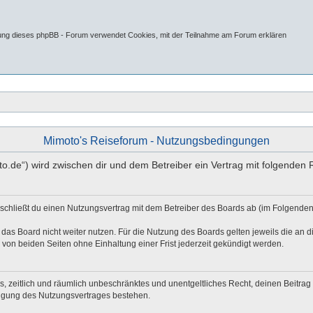
tung dieses phpBB - Forum verwendet Cookies, mit der Teilnahme am Forum erklären
Mimoto's Reiseforum - Nutzungsbedingungen
oto.de“) wird zwischen dir und dem Betreiber ein Vertrag mit folgende
 schließt du einen Nutzungsvertrag mit dem Betreiber des Boards ab (im Folgenden
das Board nicht weiter nutzen. Für die Nutzung des Boards gelten jeweils die an di
von beiden Seiten ohne Einhaltung einer Frist jederzeit gekündigt werden.
hes, zeitlich und räumlich unbeschränktes und unentgeltliches Recht, deinen Beitr
digung des Nutzungsvertrages bestehen.