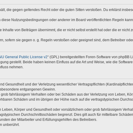
nthält, die gegen geltendes Recht oder die guten Sitten verstoßen. Du erklärst insb
n diese Nutzungsbedingungen oder anderer im Board veröffentlichten Regeln kann
 Inhalte von Beiträgen übernimmt, die er nicht selbst erstellt hat oder die er nich
rn, sofern sie gegen o. g. Regeln verstoßen oder geeignet sind, dem Betreiber od
U General Public License v2
“ (GPL) bereitgestellten Foren-Software von phpBB 
ng gestellt. Beide haben keinen Einfluss auf die Art und Weise, wie die Softwar
nfluss nehmen.
d Gesundheit und der Verletzung wesentlicher Vertragspflichten (Kardinalpflichten)
e insbesondere entgangenen Gewinn.
 grob fahrlässigem Verhalten oder bei Schäden aus der Verletzung von Leben, Kör
rsehbaren Schäden und im übrigen der Höhe nach auf die vertragstypischen Durchsc
 Leben, Körper und Gesundheit oder vorsätzlichem oder grob fahrlässigem Verhalte
gstypischen Durchschnittsschäden begrenzt. Dies gilt auch für mittelbare Schäd
sten der Mitarbeiter und Erfüllungsgehilfen des Betreibers.
n unberührt.