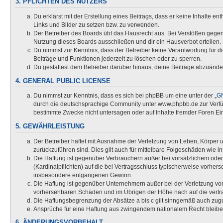
3. PFLICHTEN DES NUTZERS
Du erklärst mit der Erstellung eines Beitrags, dass er keine Inhalte e
Links und Bilder zu setzen bzw. zu verwenden.
Der Betreiber des Boards übt das Hausrecht aus. Bei Verstößen gege
Nutzung dieses Boards ausschließen und dir ein Hausverbot erteilen.
Du nimmst zur Kenntnis, dass der Betreiber keine Verantwortung für die
Beiträge und Funktionen jederzeit zu löschen oder zu sperren.
Du gestattest dem Betreiber darüber hinaus, deine Beiträge abzuände
4. GENERAL PUBLIC LICENSE
Du nimmst zur Kenntnis, dass es sich bei phpBB um eine unter der „
GN
durch die deutschsprachige Community unter www.phpbb.de zur Verfügu
bestimmte Zwecke nicht untersagen oder auf Inhalte fremder Foren Ei
5. GEWÄHRLEISTUNG
Der Betreiber haftet mit Ausnahme der Verletzung von Leben, Körper un
zurückzuführen sind. Dies gilt auch für mittelbare Folgeschäden wi
Die Haftung ist gegenüber Verbrauchern außer bei vorsätzlichem oder
(Kardinalpflichten) auf die bei Vertragsschluss typischerweise vorhe
insbesondere entgangenen Gewinn.
Die Haftung ist gegenüber Unternehmern außer bei der Verletzung von
vorhersehbaren Schäden und im Übrigen der Höhe nach auf die vertra
Die Haftungsbegrenzung der Absätze a bis c gilt sinngemäß auch zugun
Ansprüche für eine Haftung aus zwingendem nationalem Recht bleibe
6. ÄNDERUNGSVORBEHALT