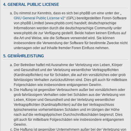
4. GENERAL PUBLIC LICENSE
Du nimmst zur Kenntnis, dass es sich bei phpBB um eine unter der „
GNU General Public License v2
“ (GPL) bereitgestellten Foren-Software
von phpBB Limited (www.phpbb.com) handelt; deutschsprachige
Informationen werden durch die deutschsprachige Community unter
www.phpbb.de zur Verfügung gestellt. Beide haben keinen Einfluss auf
die Art und Weise, wie die Software verwendet wird. Sie können
insbesondere die Verwendung der Software für bestimmte Zwecke nicht
untersagen oder auf Inhalte fremder Foren Einfluss nehmen.
5. GEWÄHRLEISTUNG
Der Betreiber haftet mit Ausnahme der Verletzung von Leben, Körper
und Gesundheit und der Verletzung wesentlicher Vertragspflichten
(Kardinalpflichten) nur für Schäden, die auf ein vorsätzliches oder grob
fahrlässiges Verhalten zurückzuführen sind. Dies gilt auch für mittelbare
Folgeschäden wie insbesondere entgangenen Gewinn.
Die Haftung ist gegenüber Verbrauchern außer bei vorsätzlichem oder
grob fahrlässigem Verhalten oder bei Schäden aus der Verletzung von
Leben, Körper und Gesundheit und der Verletzung wesentlicher
Vertragspflichten (Kardinalpflichten) auf die bei Vertragsschluss
typischerweise vorhersehbaren Schäden und im übrigen der Höhe
nach auf die vertragstypischen Durchschnittsschäden begrenzt. Dies
gilt auch für mittelbare Folgeschäden wie insbesondere entgangenen
Gewinn.
Die Haftung ist gegenüber Unternehmern außer bei der Verletzung von