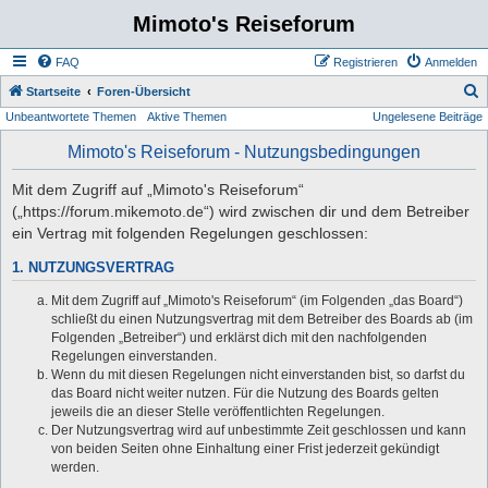
Mimoto's Reiseforum
FAQ
Registrieren
Anmelden
S
Startseite
Foren-Übersicht
Unbeantwortete Themen
Aktive Themen
Ungelesene Beiträge
u
c
Mimoto's Reiseforum - Nutzungsbedingungen
h
Mit dem Zugriff auf „Mimoto's Reiseforum“
e
(„https://forum.mikemoto.de“) wird zwischen dir und dem Betreiber
ein Vertrag mit folgenden Regelungen geschlossen:
1. NUTZUNGSVERTRAG
Mit dem Zugriff auf „Mimoto's Reiseforum“ (im Folgenden „das Board“)
schließt du einen Nutzungsvertrag mit dem Betreiber des Boards ab (im
Folgenden „Betreiber“) und erklärst dich mit den nachfolgenden
Regelungen einverstanden.
Wenn du mit diesen Regelungen nicht einverstanden bist, so darfst du
das Board nicht weiter nutzen. Für die Nutzung des Boards gelten
jeweils die an dieser Stelle veröffentlichten Regelungen.
Der Nutzungsvertrag wird auf unbestimmte Zeit geschlossen und kann
von beiden Seiten ohne Einhaltung einer Frist jederzeit gekündigt
werden.