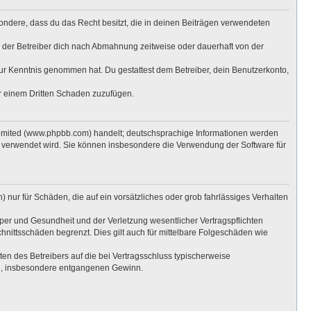
esondere, dass du das Recht besitzt, die in deinen Beiträgen verwendeten
 der Betreiber dich nach Abmahnung zeitweise oder dauerhaft von der
t zur Kenntnis genommen hat. Du gestattest dem Betreiber, dein Benutzerkonto,
er einem Dritten Schaden zuzufügen.
Limited (www.phpbb.com) handelt; deutschsprachige Informationen werden
e verwendet wird. Sie können insbesondere die Verwendung der Software für
 nur für Schäden, die auf ein vorsätzliches oder grob fahrlässiges Verhalten
per und Gesundheit und der Verletzung wesentlicher Vertragspflichten
hnittsschäden begrenzt. Dies gilt auch für mittelbare Folgeschäden wie
n des Betreibers auf die bei Vertragsschluss typischerweise
en, insbesondere entgangenen Gewinn.