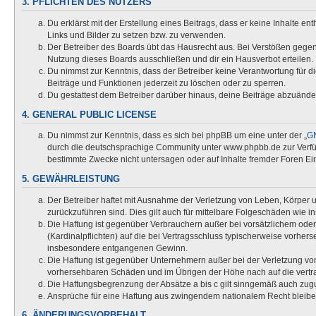
3. PFLICHTEN DES NUTZERS
Du erklärst mit der Erstellung eines Beitrags, dass er keine Inhalte e
Links und Bilder zu setzen bzw. zu verwenden.
Der Betreiber des Boards übt das Hausrecht aus. Bei Verstößen gege
Nutzung dieses Boards ausschließen und dir ein Hausverbot erteilen.
Du nimmst zur Kenntnis, dass der Betreiber keine Verantwortung für die
Beiträge und Funktionen jederzeit zu löschen oder zu sperren.
Du gestattest dem Betreiber darüber hinaus, deine Beiträge abzuände
4. GENERAL PUBLIC LICENSE
Du nimmst zur Kenntnis, dass es sich bei phpBB um eine unter der „
GN
durch die deutschsprachige Community unter www.phpbb.de zur Verfügu
bestimmte Zwecke nicht untersagen oder auf Inhalte fremder Foren Ei
5. GEWÄHRLEISTUNG
Der Betreiber haftet mit Ausnahme der Verletzung von Leben, Körper un
zurückzuführen sind. Dies gilt auch für mittelbare Folgeschäden wi
Die Haftung ist gegenüber Verbrauchern außer bei vorsätzlichem oder
(Kardinalpflichten) auf die bei Vertragsschluss typischerweise vorhe
insbesondere entgangenen Gewinn.
Die Haftung ist gegenüber Unternehmern außer bei der Verletzung von
vorhersehbaren Schäden und im Übrigen der Höhe nach auf die vertra
Die Haftungsbegrenzung der Absätze a bis c gilt sinngemäß auch zugun
Ansprüche für eine Haftung aus zwingendem nationalem Recht bleibe
6. ÄNDERUNGSVORBEHALT