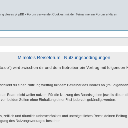
tung dieses phpBB - Forum verwendet Cookies, mit der Teilnahme am Forum erklären
Mimoto's Reiseforum - Nutzungsbedingungen
oto.de“) wird zwischen dir und dem Betreiber ein Vertrag mit folgende
 schließt du einen Nutzungsvertrag mit dem Betreiber des Boards ab (im Folgenden
das Board nicht weiter nutzen. Für die Nutzung des Boards gelten jeweils die an di
von beiden Seiten ohne Einhaltung einer Frist jederzeit gekündigt werden.
hes, zeitlich und räumlich unbeschränktes und unentgeltliches Recht, deinen Beitr
digung des Nutzungsvertrages bestehen.