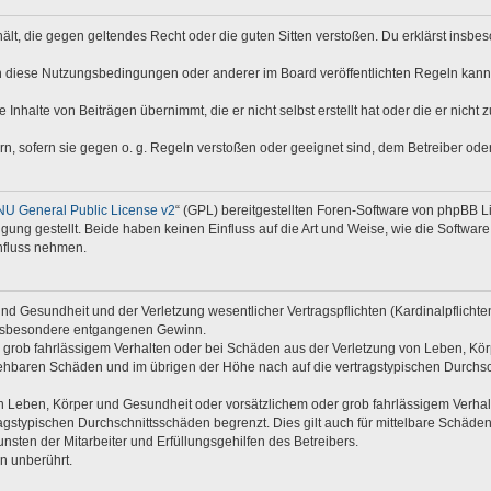
nthält, die gegen geltendes Recht oder die guten Sitten verstoßen. Du erklärst insb
n diese Nutzungsbedingungen oder anderer im Board veröffentlichten Regeln kann
 Inhalte von Beiträgen übernimmt, die er nicht selbst erstellt hat oder die er nich
rn, sofern sie gegen o. g. Regeln verstoßen oder geeignet sind, dem Betreiber od
U General Public License v2
“ (GPL) bereitgestellten Foren-Software von phpBB 
ng gestellt. Beide haben keinen Einfluss auf die Art und Weise, wie die Softwar
nfluss nehmen.
d Gesundheit und der Verletzung wesentlicher Vertragspflichten (Kardinalpflichten)
e insbesondere entgangenen Gewinn.
 grob fahrlässigem Verhalten oder bei Schäden aus der Verletzung von Leben, Kör
rsehbaren Schäden und im übrigen der Höhe nach auf die vertragstypischen Durchsc
 Leben, Körper und Gesundheit oder vorsätzlichem oder grob fahrlässigem Verhalte
gstypischen Durchschnittsschäden begrenzt. Dies gilt auch für mittelbare Schäd
sten der Mitarbeiter und Erfüllungsgehilfen des Betreibers.
n unberührt.